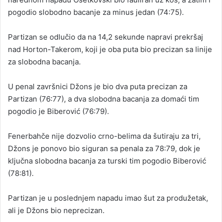
pogodio slobodno bacanje za minus jedan (74:75).
Partizan se odlučio da na 14,2 sekunde napravi prekršaj
nad Horton-Takerom, koji je oba puta bio precizan sa linije
za slobodna bacanja.
U penal završnici Džons je bio dva puta precizan za
Partizan (76:77), a dva slobodna bacanja za domaći tim
pogodio je Biberović (76:79).
Fenerbahče nije dozvolio crno-belima da šutiraju za tri,
Džons je ponovo bio siguran sa penala za 78:79, dok je
ključna slobodna bacanja za turski tim pogodio Biberović
(78:81).
Partizan je u poslednjem napadu imao šut za produžetak,
ali je Džons bio neprecizan.