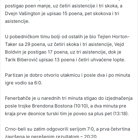
postigao poen manje, uz četiri asistencije i tri skoka, a
Dvejn Vašington je upisao 15 poena, pet skokova i tri
asistencije.
U pobedničkom timu bolji od ostalih je bio Tejlen Horton-
Taker sa 29 poena, uz četiri skoka i tri asistencije, Vejd
Boldvin je postigao 17 poena, uz tri asistencije, dok je
Tarik Biberović upisao 13 poena i četiri uhvaćene lopte.
Partizan je dobro otvorio utakmicu i posle dva i po minuta
igre vodio sa 6:0.
Fenerbahče je u narednih tri minuta stigao do izjednačenja
posle trojke Brendona Bostona (10:10), a dva minuta pre
kraja prve deonice turski tim je poveo sa plus pet (13:18).
Crno-beli su zatim odgovorili serijom 7:0, a prva četvrtina
završena je nerešenim rezultatom – 20:20.