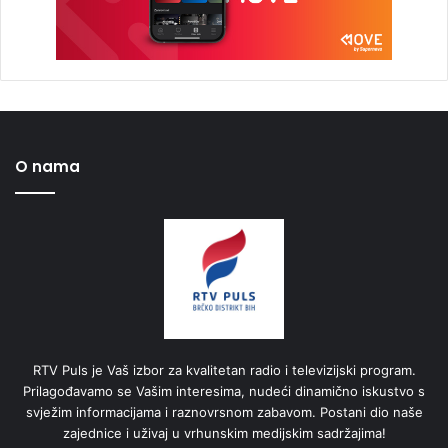
O nama
RTV Puls je Vaš izbor za kvalitetan radio i televizijski program.
Prilagođavamo se Vašim interesima, nudeći dinamično iskustvo s
svježim informacijama i raznovrsnom zabavom. Postani dio naše
zajednice i uživaj u vrhunskim medijskim sadržajima!