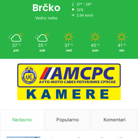
Brčko
37º - 26º
32%
3.94 km/h
Vedro nebo
37
35
37
40
41
℃
℃
℃
℃
℃
pet
sub
ned
pon
uto
Nedavno
Popularno
Komentari