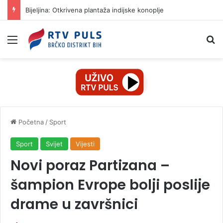
Bijeljina: Otkrivena plantaža indijske konoplje
Izbornik
Pr
Početna
/
Sport
Sport
Svijet
Vijesti
Novi poraz Partizana –
šampion Evrope bolji poslije
drame u završnici