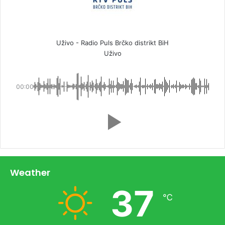
Uživo - Radio Puls Brčko distrikt BiH
Uživo
00:00
Weather
37
℃