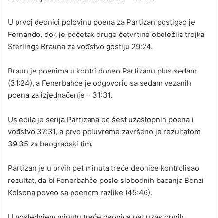
U prvoj deonici polovinu poena za Partizan postigao je
Fernando, dok je početak druge četvrtine obeležila trojka
Sterlinga Brauna za vođstvo gostiju 29:24.
Braun je poenima u kontri doneo Partizanu plus sedam
(31:24), a Fenerbahče je odgovorio sa sedam vezanih
poena za izjednačenje – 31:31.
Usledila je serija Partizana od šest uzastopnih poena i
vođstvo 37:31, a prvo poluvreme završeno je rezultatom
39:35 za beogradski tim.
Partizan je u prvih pet minuta treće deonice kontrolisao
rezultat, da bi Fenerbahče posle slobodnih bacanja Bonzi
Kolsona poveo sa poenom razlike (45:46).
U poslednjem minutu treće deonice pet uzastopnih