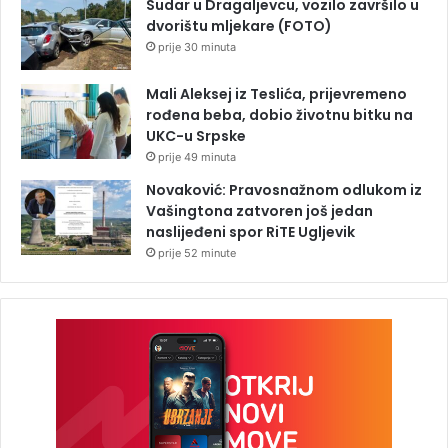
Sudar u Dragaljevcu, vozilo završilo u
dvorištu mljekare (FOTO)
prije 30 minuta
Mali Aleksej iz Teslića, prijevremeno
rođena beba, dobio životnu bitku na
UKC-u Srpske
prije 49 minuta
Novaković: Pravosnažnom odlukom iz
Vašingtona zatvoren još jedan
naslijeđeni spor RiTE Ugljevik
prije 52 minute