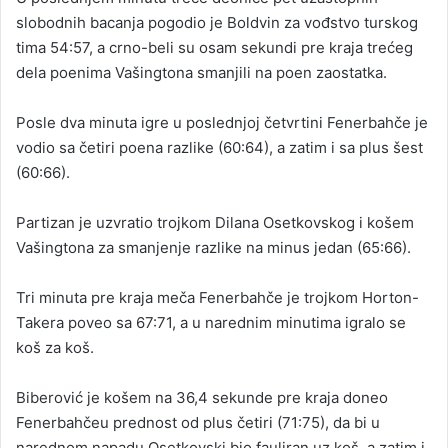
slobodnih bacanja pogodio je Boldvin za vođstvo turskog
tima 54:57, a crno-beli su osam sekundi pre kraja trećeg
dela poenima Vašingtona smanjili na poen zaostatka.
Posle dva minuta igre u poslednjoj četvrtini Fenerbahče je
vodio sa četiri poena razlike (60:64), a zatim i sa plus šest
(60:66).
Partizan je uzvratio trojkom Dilana Osetkovskog i košem
Vašingtona za smanjenje razlike na minus jedan (65:66).
Tri minuta pre kraja meča Fenerbahče je trojkom Horton-
Takera poveo sa 67:71, a u narednim minutima igralo se
koš za koš.
Biberović je košem na 36,4 sekunde pre kraja doneo
Fenerbahčeu prednost od plus četiri (71:75), da bi u
narednom napadu Osetkovski bio fauliran uz koš, a zatim i