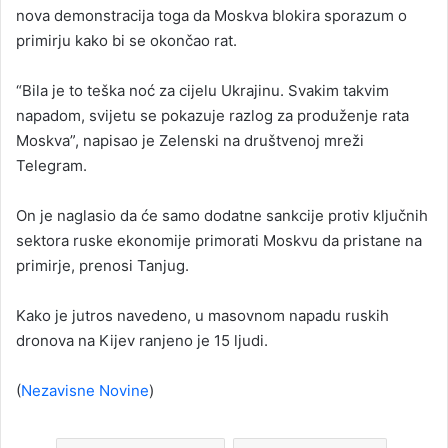
nova demonstracija toga da Moskva blokira sporazum o
n
primirju kako bi se okončao rat.
e
m
a
“Bila je to teška noć za cijelu Ukrajinu. Svakim takvim
i
napadom, svijetu se pokazuje razlog za produženje rata
l
Moskva”, napisao je Zelenski na društvenoj mreži
Telegram.
On je naglasio da će samo dodatne sankcije protiv ključnih
sektora ruske ekonomije primorati Moskvu da pristane na
primirje, prenosi Tanjug.
Kako je jutros navedeno, u masovnom napadu ruskih
dronova na Kijev ranjeno je 15 ljudi.
(
Nezavisne Novine
)