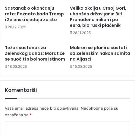
Sastanak o okončanju
Velika akcija u Crnoj Gori,
rata: Poznato kada Tramp
uhapšen državljanin BiH:
i Zelenski sjedaju za sto
Pronađeno milion i po
eura, bio ruski plaćenik
26.12.2025
28.11.2025
Težak sastanak za
Makron se planira sastati
Zelenskog danas: Morat će
sa Zelenskim nakon samita
se suočiti s bolnom istinom
na Aljasci
18.08.2025
15.08.2025
Komentariši
Vaša email adresa neće biti objavljivana.
Neophodna polja su
označena sa
*
K
o