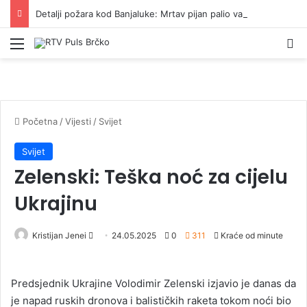
Detalji požara kod Banjaluke: Mrtav pijan palio vatru, pa napravio haos
Izbornik
Pr
Početna
/
Vijesti
/
Svijet
Svijet
Zelenski: Teška noć za cijelu
Ukrajinu
Kristijan Jenei
S
24.05.2025
0
311
Kraće od minute
e
n
Predsjednik Ukrajine Volodimir Zelenski izjavio je danas da
d
je napad ruskih dronova i balističkih raketa tokom noći bio
a