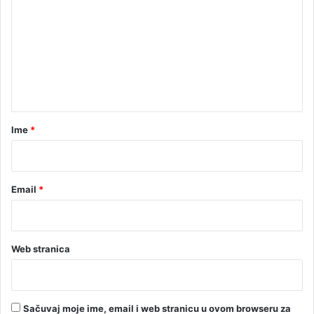
m
e
n
t
a
r
Ime
*
*
Email
*
Web stranica
Sačuvaj moje ime, email i web stranicu u ovom browseru za