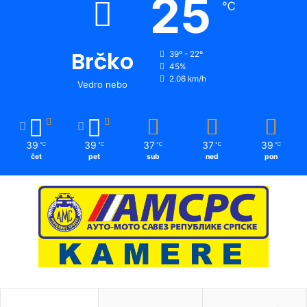
25
℃
Brčko
39º - 22º
45%
2.06 km/h
Vedro nebo
39
39
37
37
39
℃
℃
℃
℃
℃
čet
pet
sub
ned
pon