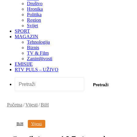
Društvo
Hronika
Politika
Region
Svijet
SPORT
MAGAZIN
Tehnologija
Biznis
TV & Film
Zanimljivosti
EMISIJE
RTV PULS – UŽIVO
Pretraži
Početna
/
Vijesti
/
BiH
BiH
Vijesti