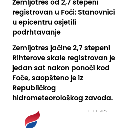
Zemljotres od 2,7 stepeni
registrovan u Foči: Stanovnici
u epicentru osjetili
podrhtavanje
Zemljotres jačine 2,7 stepeni
Rihterove skale registrovan je
jedan sat nakon ponoći kod
Foče, saopšteno je iz
Republičkog
hidrometeorološkog zavoda.
11.11.2025