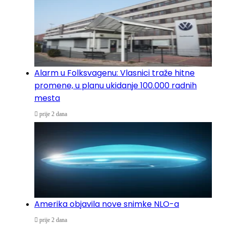
Alarm u Folksvagenu: Vlasnici traže hitne
promene, u planu ukidanje 100.000 radnih
mesta
prije 2 dana
Amerika objavila nove snimke NLO-a
prije 2 dana