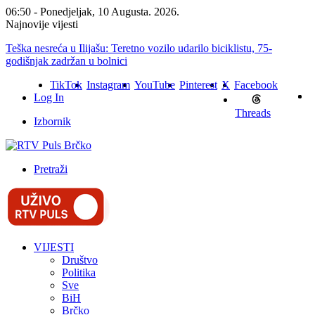
06:50 - Ponedjeljak, 10 Augusta. 2026.
Najnovije vijesti
Teška nesreća u Ilijašu: Teretno vozilo udarilo biciklistu, 75-
godišnjak zadržan u bolnici
TikTok
Instagram
YouTube
Pinterest
X
Facebook
Log In
Threads
Izbornik
Pretraži
VIJESTI
Društvo
Politika
Sve
BiH
Brčko