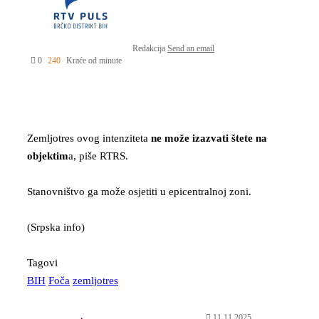
Redakcija
Send an email
0
240
Kraće od minute
Zemljotres ovog intenziteta
ne može izazvati štete na
objektim
a, piše RTRS.
Stanovništvo ga može osjetiti u epicentralnoj zoni.
(Srpska info)
Tagovi
BIH
Foča
zemljotres
11.11.2025