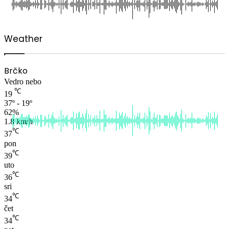
Weather
Brčko
Vedro nebo
℃
19
37º - 19º
62%
1.8 km/h
℃
37
pon
℃
39
uto
℃
36
sri
℃
34
čet
℃
34