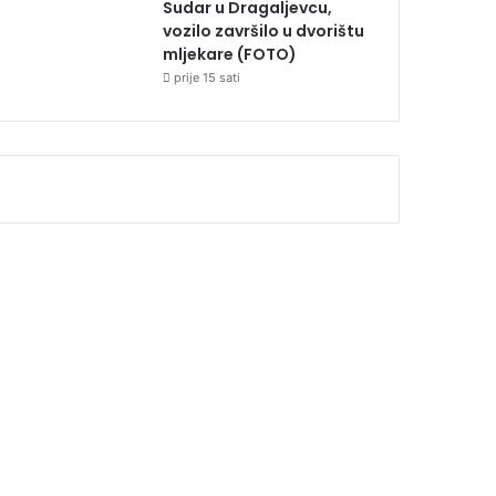
Sudar u Dragaljevcu,
vozilo završilo u dvorištu
mljekare (FOTO)
prije 15 sati