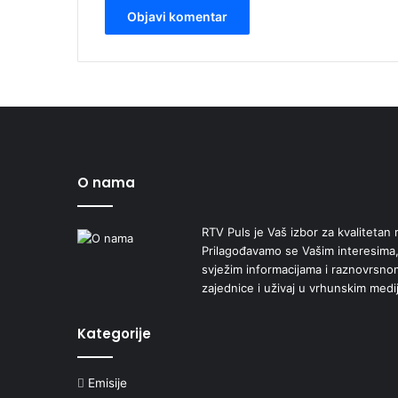
O nama
RTV Puls je Vaš izbor za kvalitetan r
Prilagođavamo se Vašim interesima,
svježim informacijama i raznovrsn
zajednice i uživaj u vrhunskim medi
Kategorije
Emisije