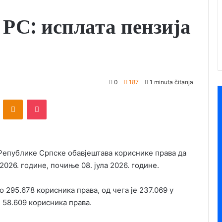
С: исплата пензија
0
187
1 minuta čitanja
ontakte
Odnoklassniki
Pocket
Републике Српске обавјештава кориснике права да
026. године, почиње 08. јула 2026. године.
о 295.678 корисника права, од чега је 237.069 у
 58.609 корисника права.