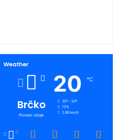
00:00
Weather
20
℃
Brčko
35º - 20º
75%
2.88 km/h
Poneki oblak