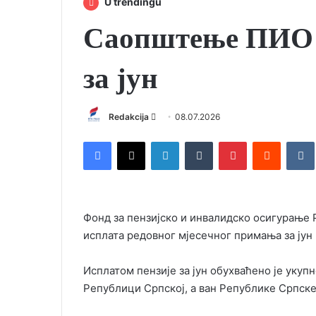
U trendingu
Саопштење ПИО Р
за јун
Redakcija
S
08.07.2026
e
Facebook
X
LinkedIn
Tumblr
Pinterest
Reddit
VK
n
d
a
n
Фонд за пензијско и инвалидско осигурање 
e
исплата редовног мјесечног примања за јун 2
m
a
i
Исплатом пензије за јун обухваћено је укупн
l
Републици Српској, а ван Републике Српске