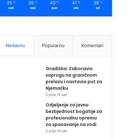
35
36
40
41
38
℃
℃
℃
℃
℃
sub
ned
pon
uto
sri
Nedavno
Popularno
Komentari
Gradiška: Zaboravio
suprugu na graničnom
prelazu i nastavio put za
Njemačku
prije 14 sati
Odjeljenje za javnu
bezbjednost bogatije za
profesionalnu opremu
za spasavanje na vodi
prije 14 sati