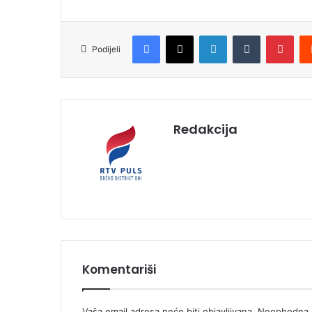
Facebook
X
LinkedIn
Tumblr
Pinterest
Podijeli
Redakcija
Komentariši
Vaša email adresa neće biti objavljivana.
Neophodna p