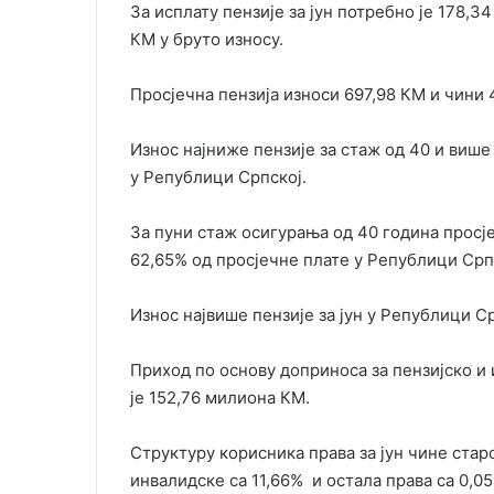
За исплату пензије за јун потребно је 178,
КМ у бруто износу.
Просјечна пензија износи 697,98 КМ и чини
Износ најниже пензије за стаж oд 40 и више
у Републици Српској.
За пуни стаж осигурања од 40 година просје
62,65% од просјечне плате у Републици Срп
Износ највише пензије за јун у Републици Ср
Приход по основу доприноса за пензијско и 
је 152,76 милиона КМ.
Структуру корисника права за јун чине стар
инвалидске са 11,66% и остала права са 0,05