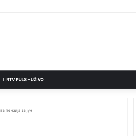
RTV PULS – UŽIVO
а пензија за јун