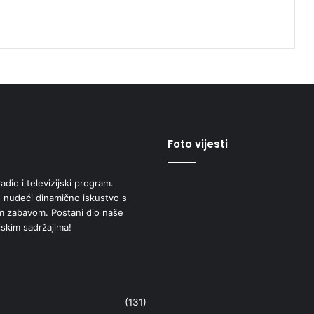
Foto vijesti
adio i televizijski program.
 nudeći dinamično iskustvo s
om zabavom. Postani dio naše
jskim sadržajima!
(131)