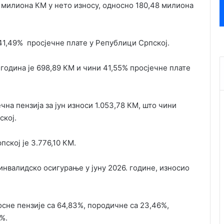
34 милиона КМ у нето износу, односно 180,48 милиона
 41,49% просјечне плате у Републици Српској.
 година je 698,89 КМ и чини 41,55% просјечне плате
чна пензија за јун износи 1.053,78 КМ, што чини
ској.
пској је 3.776,10 КМ.
инвалидско осигурање у јуну 2026. године, износио
осне пензије са 64,83%, породичне са 23,46%,
%.