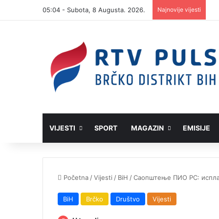
05:04 - Subota, 8 Augusta. 2026.
Najnovije vijesti
VIJESTI
SPORT
MAGAZIN
EMISIJE
Početna
/
Vijesti
/
BiH
/
Саопштење ПИО РС: исплат
BiH
Brčko
Društvo
Vijesti