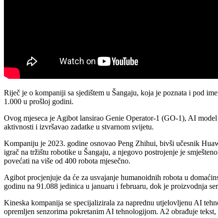
Riječ je o kompaniji sa sjedištem u Šangaju, koja je poznata i pod i
1.000 u prošloj godini.
Ovog mjeseca je Agibot lansirao Genie Operator-1 (GO-1), AI model k
aktivnosti i izvršavao zadatke u stvarnom svijetu.
Kompaniju je 2023. godine osnovao Peng Zhihui, bivši učesnik Huawe
igrač na tržištu robotike u Šangaju, a njegovo postrojenje je smješten
povećati na više od 400 robota mjesečno.
Agibot procjenjuje da će za usvajanje humanoidnih robota u domaćins
godinu na 91.088 jedinica u januaru i februaru, dok je proizvodnja se
Kineska kompanija se specijalizirala za naprednu utjelovljenu AI tehn
opremljen senzorima pokretanim AI tehnologijom. A2 obrađuje tekst, z