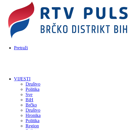
Pretraži
VIJESTI
Društvo
Politika
Sve
BiH
Brčko
Društvo
Hronika
Politika
Region