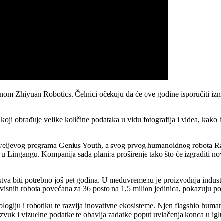
menom Zhiyuan Robotics. Čelnici očekuju da će ove godine isporučiti iz
oji obrađuje velike količine podataka u vidu fotografija i videa, kako
ijevog programa Genius Youth, a svog prvog humanoidnog robota Raise 
o u Lingangu. Kompanija sada planira proširenje tako što će izgraditi no
tva biti potrebno još pet godina. U međuvremenu je proizvodnja indust
rvisnih robota povećana za 36 posto na 1,5 milion jedinica, pokazuju po
ologiju i robotiku te razvija inovativne ekosisteme. Njen flagshio hum
vuk i vizuelne podatke te obavlja zadatke poput uvlačenja konca u igl