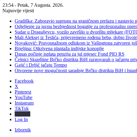
23:54 - Petak, 7 Augusta. 2026.
Najnovije vijesti
Gradiška: Zaboravio suprugu na graničnom prelazu i nastavio 
Odjeljenje za javnu bezbjednost bogatije za profesionalnu opr
Sudar u Dragaljevcu, vozilo završilo u dvorištu mljekare (FOT
Mali Aleksej iz Teslića, prijevremeno rođena beba, dobio živ
Novaković: Pravosnažnom odlukom iz Vašingtona zatvoren još 
Bijeljina: Otkrivena plantaža indijske konoplje
Danas počinje isplata penzija za jul mjesec Fond PIO RS
Čelnici Skupštine Brčko distrikta BiH razgovarali o jačanju 
Gajić i Drljić jačaju Tempo
Otvorene nove mogućnosti saradnje Brčko distrikta BiH i Ista
Facebook
X
Pinterest
YouTube
Instagram
TikTok
Threads
Log In
Izbornik