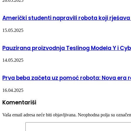
26.05.2025
Američki studenti napravili robota koji rješav
15.05.2025
Pauzirana proizvodnja Teslinog Modela Y i Cy
14.05.2025
Prva beba začeta uz pomoć robota: Nova era 
16.04.2025
Komentariši
Vaša email adresa neće biti objavljivana.
Neophodna polja su označe