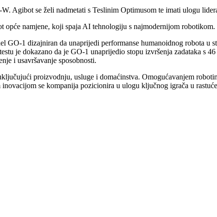
 Agibot se želi nadmetati s Teslinim Optimusom te imati ulogu lidera 
ot opće namjene, koji spaja AI tehnologiju s najmodernijom robotikom.
l GO-1 dizajniran da unaprijedi performanse humanoidnog robota u stva
testu je dokazano da je GO-1 unaprijedio stopu izvršenja zadataka s 46 
enje i usavršavanje sposobnosti.
ključujući proizvodnju, usluge i domaćinstva. Omogućavanjem robotima
inovacijom se kompanija pozicionira u ulogu ključnog igrača u rastuće