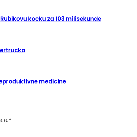
a Rubikovu kocku za 103 milisekunde
bertrucka
reproduktivne medicine
na sa
*