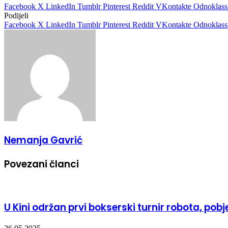
Facebook
X
LinkedIn
Tumblr
Pinterest
Reddit
VKontakte
Odnoklass
Podijeli
Facebook
X
LinkedIn
Tumblr
Pinterest
Reddit
VKontakte
Odnoklass
Nemanja Gavrić
Povezani članci
U Kini održan prvi bokserski turnir robota, po