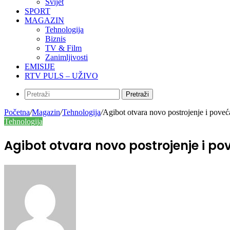
Svijet
SPORT
MAGAZIN
Tehnologija
Biznis
TV & Film
Zanimljivosti
EMISIJE
RTV PULS – UŽIVO
Pretraži
Početna
/
Magazin
/
Tehnologija
/
Agibot otvara novo postrojenje i pove
Tehnologija
Agibot otvara novo postrojenje i p