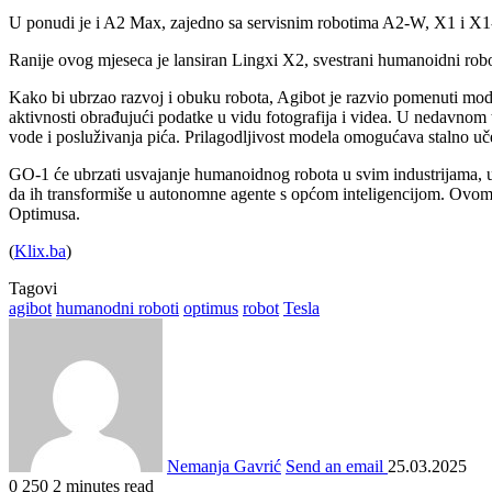
U ponudi je i A2 Max, zajedno sa servisnim robotima A2-W, X1 i X1-W.
Ranije ovog mjeseca je lansiran Lingxi X2, svestrani humanoidni rob
Kako bi ubrzao razvoj i obuku robota, Agibot je razvio pomenuti mode
aktivnosti obrađujući podatke u vidu fotografija i videa. U nedavnom 
vode i posluživanja pića. Prilagodljivost modela omogućava stalno uč
GO-1 će ubrzati usvajanje humanoidnog robota u svim industrijama, u
da ih transformiše u autonomne agente s općom inteligencijom. Ovom 
Optimusa.
(
Klix.ba
)
Tagovi
agibot
humanodni roboti
optimus
robot
Tesla
Nemanja Gavrić
Send an email
25.03.2025
0
250
2 minutes read