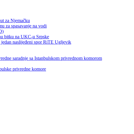
put za Njemačku
emu za spasavanje na vodi
O)
otnu bitku na UKC-u Srpske
jedan naslijeđeni spor RiTE Ugljevik
privredne saradnje sa Istanbulskom privrednom komorom
nbulske privredne komore