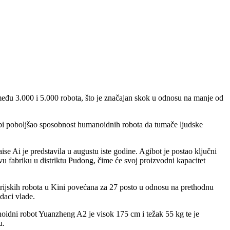
među 3.000 i 5.000 robota, što je značajan skok u odnosu na manje od
 bi poboljšao sposobnost humanoidnih robota da tumače ljudske
Ai je predstavila u augustu iste godine. Agibot je postao ključni
vu fabriku u distriktu Pudong, čime će svoj proizvodni kapacitet
rijskih robota u Kini povećana za 27 posto u odnosu na prethodnu
daci vlade.
anoidni robot Yuanzheng A2 je visok 175 cm i težak 55 kg te je
u.