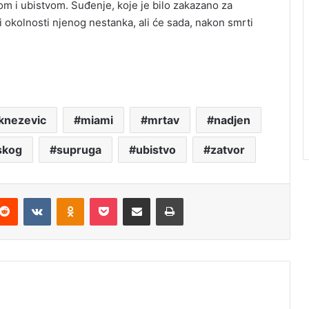
 i ubistvom. Suđenje, koje je bilo zakazano za
ti okolnosti njenog nestanka, ali će sada, nakon smrti
 knezevic
miami
mrtav
nadjen
skog
supruga
ubistvo
zatvor
Reddit
VKontakte
Odnoklassniki
Pocket
Podijeli putem Emaila
Štampaj