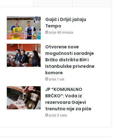
Gajić i Drljić jačaju
Tempo
prije 46 minuta
Otvorene nove
mogućnosti saradnje
Brčko distrikta BiH i
Istanbulske privredne
komore
prije 1 sat
JP “KOMUNALNO
BRČKO”: Voda iz
rezervoara Gajevi
trenutno nije za piće
prije 3 sata