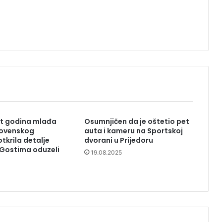
t godina mlađa
Osumnjičen da je oštetio pet
lovenskog
auta i kameru na Sportskoj
tkrila detalje
dvorani u Prijedoru
 Gostima oduzeli
19.08.2025