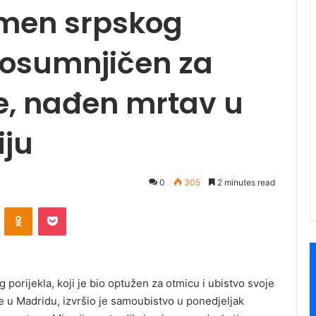
smen srpskog
je osumnjičen za
e, nađen mrtav u
iju
0
305
2 minutes read
ontakte
Odnoklassniki
Pocket
porijekla, koji je bio optužen za otmicu i ubistvo svoje
u Madridu, izvršio je samoubistvo u ponedjeljak