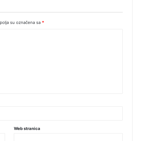
olja su označena sa
*
Web stranica