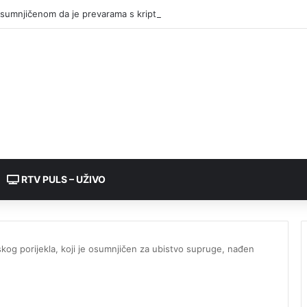
sumnjičenom da je prevarama s kriptovalutama oštetio dvije žene za 4
RTV PULS – UŽIVO
kog porijekla, koji je osumnjičen za ubistvo supruge, nađen