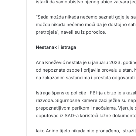
istakli da samoubistvo njenog ubice zatvara je
“Sada možda nikada nećemo saznati gdje je sakr
možda nikada nećemo moći da je dostojno sahra
pretrpjela”, naveli su iz porodice.
Nestanak i istraga
Ana Knežević nestala je u januaru 2023. godin
od nepoznate osobe i prijavila provalu u stan. Nj
na zakazanim sastancima i prestala odgovarati 
Istraga španske policije i FBI-ja ubrzo je ukaz
razvoda. Sigurnosne kamere zabilježile su nep
prepoznatljivom perikom i naočalama. Vjeruje s
doputovao iz SAD-a koristeći lažne dokumente 
Iako Anino tijelo nikada nije pronađeno, istražit