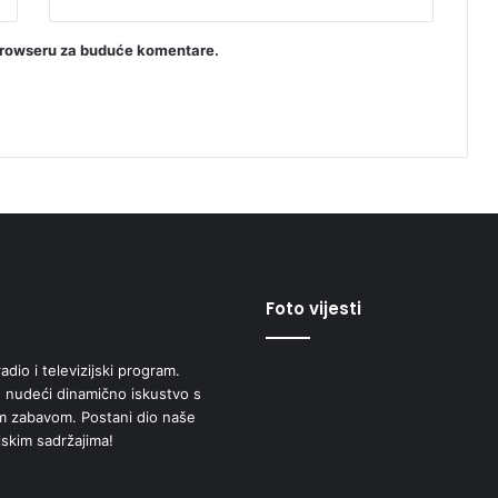
browseru za buduće komentare.
Foto vijesti
adio i televizijski program.
 nudeći dinamično iskustvo s
om zabavom. Postani dio naše
jskim sadržajima!