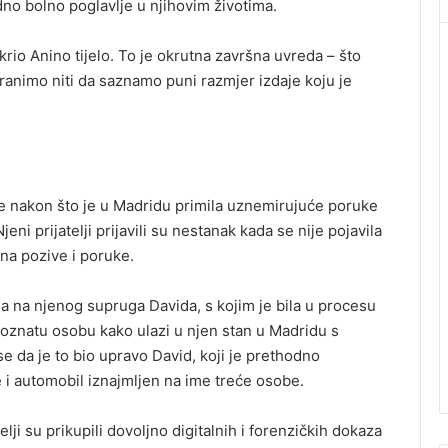
dno bolno poglavlje u njihovim životima.
io Anino tijelo. To je okrutna završna uvreda – što
nimo niti da saznamo puni razmjer izdaje koju je
e nakon što je u Madridu primila uznemirujuće poruke
eni prijatelji prijavili su nestanak kada se nije pojavila
na pozive i poruke.
ala na njenog supruga Davida, s kojim je bila u procesu
oznatu osobu kako ulazi u njen stan u Madridu s
e da je to bio upravo David, koji je prethodno
i automobil iznajmljen na ime treće osobe.
elji su prikupili dovoljno digitalnih i forenzičkih dokaza