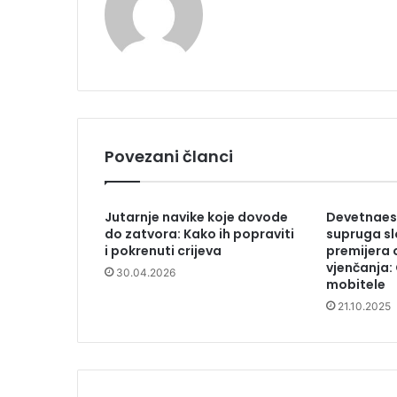
Povezani članci
Jutarnje navike koje dovode
Devetnaes
do zatvora: Kako ih popraviti
supruga s
i pokrenuti crijeva
premijera o
vjenčanja:
30.04.2026
mobitele
21.10.2025