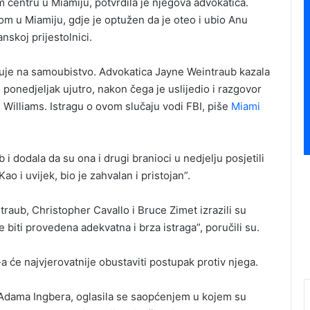
 centru u Miamiju, potvrdila je njegova advokatica.
 u Miamiju, gdje je optužen da je oteo i ubio Anu
skoj prijestolnici.
azuje na samoubistvo. Advokatica Jayne Weintraub kazala
u ponedjeljak ujutro, nakon čega je uslijedio i razgovor
illiams. Istragu o ovom slučaju vodi FBI, piše
Miami
i dodala da su ona i drugi branioci u nedjelju posjetili
o i uvijek, bio je zahvalan i pristojan”.
aub, Christopher Cavallo i Bruce Zimet izrazili su
 biti provedena adekvatna i brza istraga”, poručili su.
će najvjerovatnije obustaviti postupak protiv njega.
Adama Ingbera, oglasila se saopćenjem u kojem su