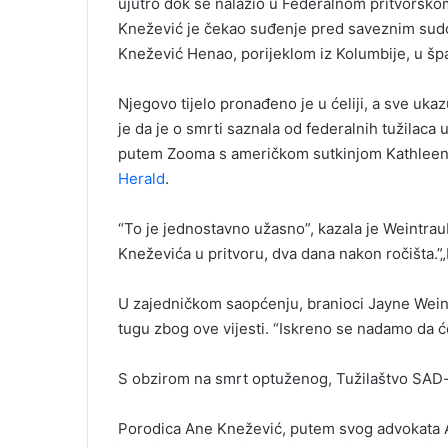
ujutro dok se nalazio u Federalnom pritvorskom
a
i
Knežević je čekao suđenje pred saveznim sudom
l
Knežević Henao, porijeklom iz Kolumbije, u špan
Njegovo tijelo pronađeno je u ćeliji, a sve uk
je da je o smrti saznala od federalnih tužilaca 
putem Zooma s američkom sutkinjom Kathleen W
Herald
.
“To je jednostavno užasno”, kazala je Weintraub 
Kneževića u pritvoru, dva dana nakon ročišta.”„Ka
U zajedničkom saopćenju, branioci Jayne Weintr
tugu zbog ove vijesti. “Iskreno se nadamo da će
S obzirom na smrt optuženog, Tužilaštvo SAD-a 
Porodica Ane Knežević, putem svog advokata 