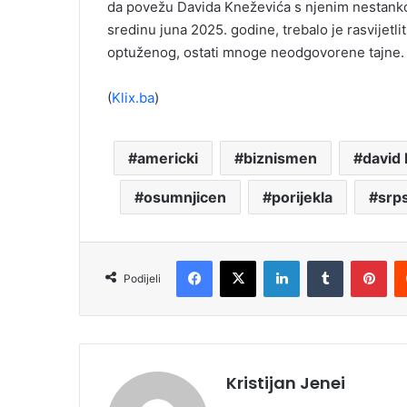
da povežu Davida Kneževića s njenim nestankom
sredinu juna 2025. godine, trebalo je rasvijetli
optuženog, ostati mnoge neodgovorene tajne.
(
Klix.ba
)
americki
biznismen
david
osumnjicen
porijekla
srp
Facebook
X
LinkedIn
Tumblr
Pinterest
Podijeli
Kristijan Jenei