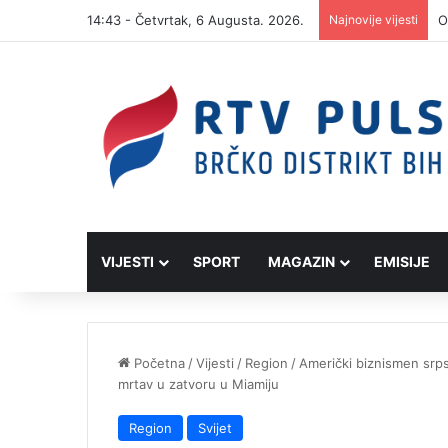
14:43 - Četvrtak, 6 Augusta. 2026.
Najnovije vijesti
O
VIJESTI
SPORT
MAGAZIN
EMISIJE
Početna
/
Vijesti
/
Region
/
Američki biznismen srps
mrtav u zatvoru u Miamiju
Region
Svijet