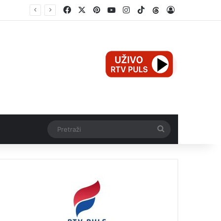
Facebook
X
Pinterest
YouTube
Instagram
TikTok
Threads
Log In
2.000 KM
Pretraži