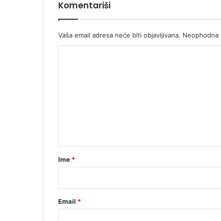
Komentariši
Vaša email adresa neće biti objavljivana.
Neophodna p
K
o
m
e
n
t
a
r
Ime
*
*
Email
*