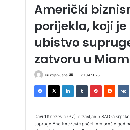
Američki bizni
porijekla, koji 
ubistvo suprug
zatvoru u Miam
Kristijan Jenei
S
29.04.2025
e
Facebook
X
LinkedIn
Tumblr
Pinterest
Reddit
VK
n
d
a
n
David Knežević (37), državljanin SAD-a srpskog 
e
supruge Ane Knežević početkom prošle godine 
m