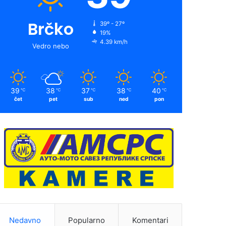
Brčko
39º - 27º
19%
4.39 km/h
Vedro nebo
39
38
37
38
40
℃
℃
℃
℃
℃
čet
pet
sub
ned
pon
Nedavno
Popularno
Komentari