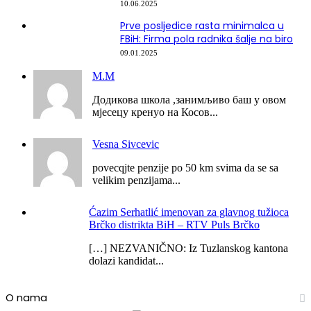
10.06.2025
Prve posljedice rasta minimalca u
FBiH: Firma pola radnika šalje na biro
09.01.2025
М.М
Додикова школа ,занимљиво баш у овом
мјесецу кренуо на Косов...
Vesna Sivcevic
povecqjte penzije po 50 km svima da se sa
velikim penzijama...
Ćazim Serhatlić imenovan za glavnog tužioca
Brčko distrikta BiH – RTV Puls Brčko
[…] NEZVANIČNO: Iz Tuzlanskog kantona
dolazi kandidat...
O nama