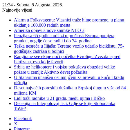
21:34 - Subota, 8 Augusta. 2026.
Najnovije vijesti
Alarm u Folksvagenu: Vlasnici traže hitne promene, u planu
ukidanje 100.000 radnih mesta
Amerika objavila nove snimke NLO-a
Penzija sa 65 godina odlazi u prošlost: Evropa pomjera
granicu, negdje će se raditi i do 74. godine
Teška nesreća u Ilijašu: Teretno vozilo udarilo biciklistu, 75-
godišnjak zadržan u bolnici
Rangirane sve ekipe uoči početka Evrolige: Zvezda ispred
Partizana, evo ko je favorit
Srbija uz helikoptere i vojsku pokušava obuzdati velike
požare u zemlji: Aktivno devet požarišta
U Stanarima uhapšen osumnjičeni za provalu u kuću i krađu
pištolja
Deset najvećih poreskih dužnika u Srpskoj duguju više od 84
miliona KM
Lidl traži radnike u 21 gradu, među njima i Brčko
Decenija na Interpolovoj listi: Gdje se krije Slobodanka
Tošić?
Facebook
X
Pinterest