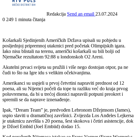
Redakcija
Send an email
23.07.2024
0
249
1 minuta čitanja
Košarkaši Sjedinjenih Američkih Država upisali su pobjedu u
posljednjoj pripremnoj utakmici pred početak Olimpijskih igara.
Iako nisu blistali na terenu, američki košarkaši su bili bolji od
Njemačke rezultatom 92:88 u londonskoh O2 Areni.
Akutelni prvaci svijeta su pružili i više nego dostojan otpor, pa ne
čudi to što na Igre idu s velikim očekivanjima.
Amerikanci su uspjeli u prvoj četvrtini napraviti prednost od 12
poena, ali su Nijemci počeli da tope tu razliku već do kraja prvog
poluvremena, da bi u trećoj dionici napravili potpuni preokret i
spremili se da naprave iznenađenje.
Ipak, “Dream Team” je, predvođen Lebronom Džejmsom (James),
uspio slaviti u dramatičnoj završnici. Zvijezda Los Anđeles Lejkersa
je utakmicu završila s 20 poena, šest skokova i četiri asistencije, dok
je Džoel Embid (Joel Embiid) dodao 15.
Kod poraženih Nijemaca istakao se Franc Vagner (Franz Wagner) s