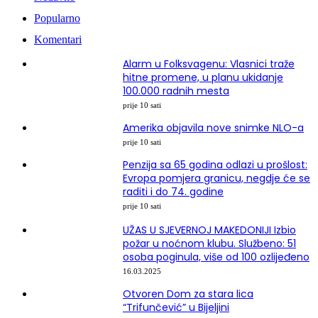
Popularno
Komentari
Alarm u Folksvagenu: Vlasnici traže
hitne promene, u planu ukidanje
100.000 radnih mesta
prije 10 sati
Amerika objavila nove snimke NLO-a
prije 10 sati
Penzija sa 65 godina odlazi u prošlost:
Evropa pomjera granicu, negdje će se
raditi i do 74. godine
prije 10 sati
UŽAS U SJEVERNOJ MAKEDONIJI Izbio
požar u noćnom klubu. Službeno: 51
osoba poginula, više od 100 ozlijeđeno
16.03.2025
Otvoren Dom za stara lica
“Trifunčević” u Bijeljini