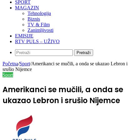
SPORT
MAGAZIN
Tehnologija
Biznis
TV & Film
Zanimljivosti
EMISIJE
RTV PULS – UŽIVO
Pretraži
Početna
/
Sport
/
Amerikanci se mučili, a onda se ukazao Lebron i
srušio Nijemce
Sport
Amerikanci se mučili, a onda se
ukazao Lebron i srušio Nijemce