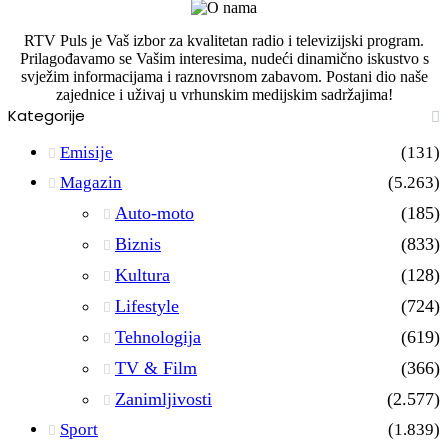
RTV Puls je Vaš izbor za kvalitetan radio i televizijski program.
Prilagođavamo se Vašim interesima, nudeći dinamično iskustvo s
svježim informacijama i raznovrsnom zabavom. Postani dio naše
zajednice i uživaj u vrhunskim medijskim sadržajima!
Kategorije
Emisije
(131)
Magazin
(5.263)
Auto-moto
(185)
Biznis
(833)
Kultura
(128)
Lifestyle
(724)
Tehnologija
(619)
TV & Film
(366)
Zanimljivosti
(2.577)
Sport
(1.839)