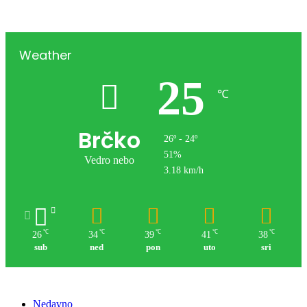
Weather
25
℃
Brčko
26º - 24º
51%
Vedro nebo
3.18 km/h
℃
℃
℃
℃
℃
26
34
39
41
38
sub
ned
pon
uto
sri
Nedavno