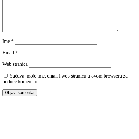
Ime
*
Email
*
Web stranica
Sačuvaj moje ime, email i web stranicu u ovom browseru za
buduće komentare.
00:00