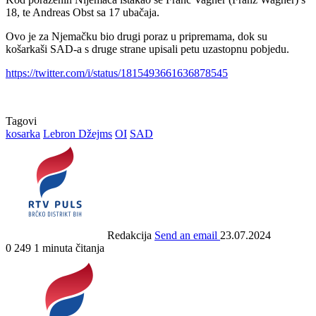
18, te Andreas Obst sa 17 ubačaja.
Ovo je za Njemačku bio drugi poraz u pripremama, dok su
košarkaši SAD-a s druge strane upisali petu uzastopnu pobjedu.
https://twitter.com/i/status/1815493661636878545
Tagovi
kosarka
Lebron Džejms
OI
SAD
Redakcija
Send an email
23.07.2024
0
249
1 minuta čitanja