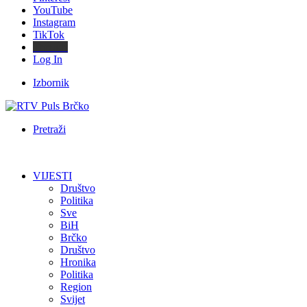
YouTube
Instagram
TikTok
Threads
Log In
Izbornik
Pretraži
VIJESTI
Društvo
Politika
Sve
BiH
Brčko
Društvo
Hronika
Politika
Region
Svijet