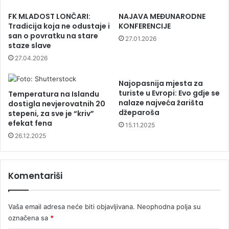
FK MLADOST LONČARI:
NAJAVA MEĐUNARODNE
Tradicija koja ne odustaje i
KONFERENCIJE
san o povratku na stare
27.01.2026
staze slave
27.04.2026
Najopasnija mjesta za
turiste u Evropi: Evo gdje se
Temperatura na Islandu
nalaze najveća žarišta
dostigla nevjerovatnih 20
džeparoša
stepeni, za sve je “kriv”
efekat fena
15.11.2025
26.12.2025
Komentariši
Vaša email adresa neće biti objavljivana.
Neophodna polja su
označena sa
*