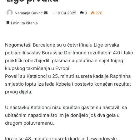
Nemanja Gavrić
S
10.04.2025
0
276
e
1 minuta čitanja
n
d
a
Nogometaši Barcelone su u četvrtfinalu Lige prvaka
n
pobijedili sastav Borussije Dortmund rezultatom 4:0 i tako
e
praktički obezbijedili plasman u polufinale najelitnijeg
m
klupskog takmičenja u Evropi.
a
Poveli su Katalonci u 25. minuti susreta kada je Raphinha
i
smjestio loptu iza leđa Kobela i postavio konačan rezultat
l
prvog dijela.
U nastavku Katalonci nisu spuštali gas te su nastavili sa
ubitačnim napadima što im je donijelo još dva gola u
drugom poluvremenu.
Igrala se 48. minuta i susreta kada je Lewandowski