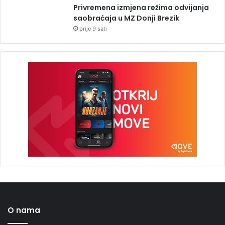
Privremena izmjena režima odvijanja
saobraćaja u MZ Donji Brezik
prije 9 sati
O nama