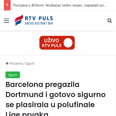
Pucnjava u Brčkom: Muškarac teško ranjen, napadači pobjegli na motociklima
Izbornik
Pr
Početna
/
Sport
Sport
Barcelona pregazila
Dortmund i gotovo sigurno
se plasirala u polufinale
Lige prvaka