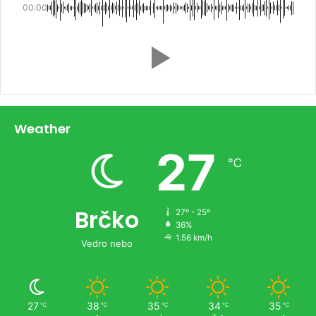
00:00
Weather
27
℃
Brčko
27º - 25º
36%
1.56 km/h
Vedro nebo
27
38
35
34
35
℃
℃
℃
℃
℃