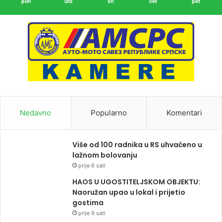
pon
uto
sri
čet
pet
Nedavno
Popularno
Komentari
Više od 100 radnika u RS uhvaćeno u
lažnom bolovanju
prije 6 sati
HAOS U UGOSTITELJSKOM OBJEKTU:
Naoružan upao u lokal i prijetio
gostima
prije 9 sati