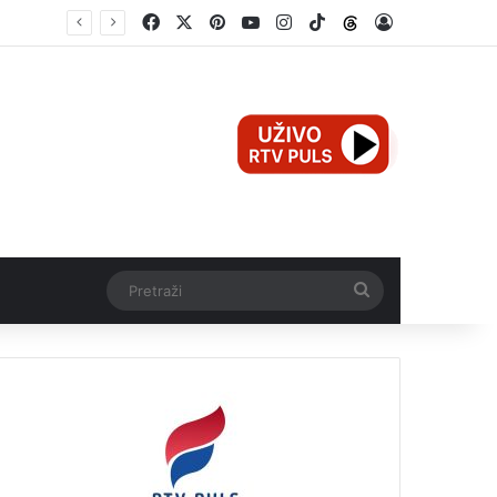
Facebook
X
Pinterest
YouTube
Instagram
TikTok
Threads
Log In
Mali Aleksej iz Teslića, prijevremeno rođena beba, dobio životnu bitku na UKC-u Srpske
Pretraži