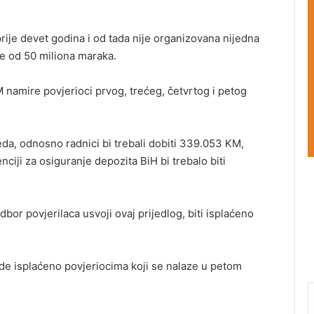
rije devet godina i od tada nije organizovana nijedna
še od 50 miliona maraka.
 namire povjerioci prvog, trećeg, četvrtog i petog
eda, odnosno radnici bi trebali dobiti 339.053 KM,
ciji za osiguranje depozita BiH bi trebalo biti
bor povjerilaca usvoji ovaj prijedlog, biti isplaćeno
ude isplaćeno povjeriocima koji se nalaze u petom