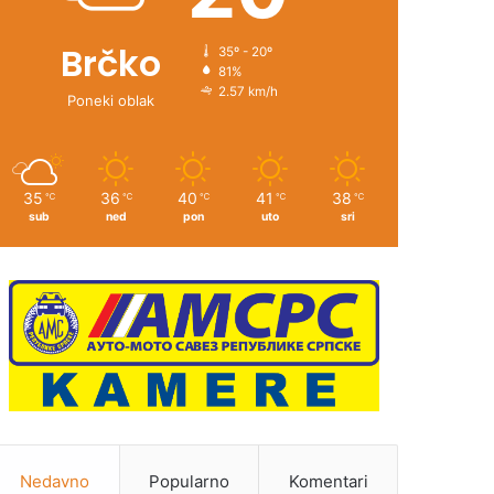
Brčko
35º - 20º
81%
2.57 km/h
Poneki oblak
35
36
40
41
38
℃
℃
℃
℃
℃
sub
ned
pon
uto
sri
Nedavno
Popularno
Komentari