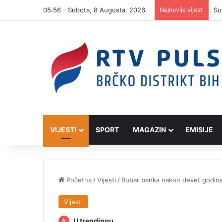
05:56 - Subota, 8 Augusta. 2026.
Najnovije vijesti
VIJESTI
SPORT
MAGAZIN
EMISIJE
Početna
/
Vijesti
/
Bobar banka nakon devet godina 
Vijesti
U trendingu