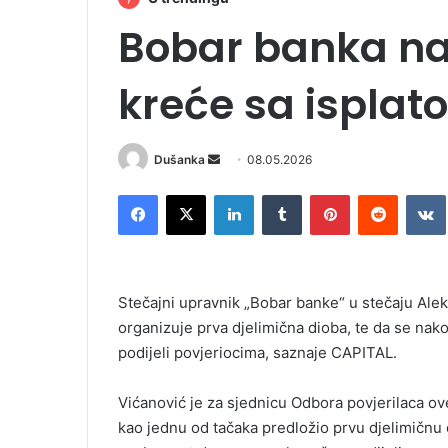
Bobar banka na
kreće sa isplat
Dušanka
S
08.05.2026
e
Facebook
X
LinkedIn
Tumblr
Pinterest
Reddit
VK
n
d
a
n
Stečajni upravnik „Bobar banke“ u stečaju Ale
e
organizuje prva djelimična dioba, te da se nak
m
podijeli povjeriocima, saznaje CAPITAL.
a
i
l
Vićanović je za sjednicu Odbora povjerilaca ove
kao jednu od tačaka predložio prvu djelimičnu