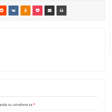
Reddit
VKontakte
Odnoklassniki
Pocket
Podijeli putem Emaila
Štampaj
olja su označena sa
*