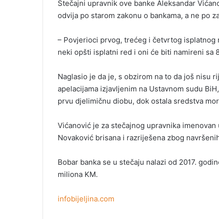
Stečajni upravnik ove banke Aleksandar Vićano
odvija po starom zakonu o bankama, a ne po za
– Povjerioci prvog, trećeg i četvrtog isplatnog 
neki opšti isplatni red i oni će biti namireni sa
Naglasio je da je, s obzirom na to da još nisu r
apelacijama izjavljenim na Ustavnom sudu BiH, 
prvu djelimičnu diobu, dok ostala sredstva mora
Vićanović je za stečajnog upravnika imenovan
Novaković brisana i razriješena zbog navršeni
Bobar banka se u stečaju nalazi od 2017. godin
miliona KM.
infobijeljina.com