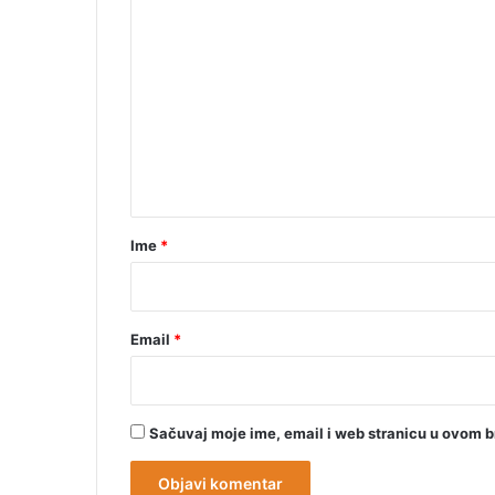
K
o
m
e
n
t
a
r
Ime
*
*
Email
*
Sačuvaj moje ime, email i web stranicu u ovom 