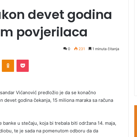
kon devet godina
om povjerilaca
0
231
1 minuta čitanja
ontakte
Odnoklassniki
Pocket
ksandar Vićanović predložio je da se konačno
on devet godina čekanja, 15 miliona maraka sa računa
 banke u stečaju, koja bi trebala biti održana 14. maja,
 diobu, te je sada na pomenutom odboru da da