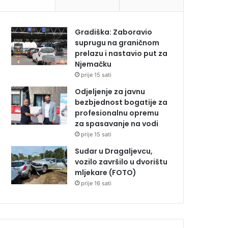
Gradiška: Zaboravio
suprugu na graničnom
prelazu i nastavio put za
Njemačku
prije 15 sati
Odjeljenje za javnu
bezbjednost bogatije za
profesionalnu opremu
za spasavanje na vodi
prije 15 sati
Sudar u Dragaljevcu,
vozilo završilo u dvorištu
mljekare (FOTO)
prije 16 sati