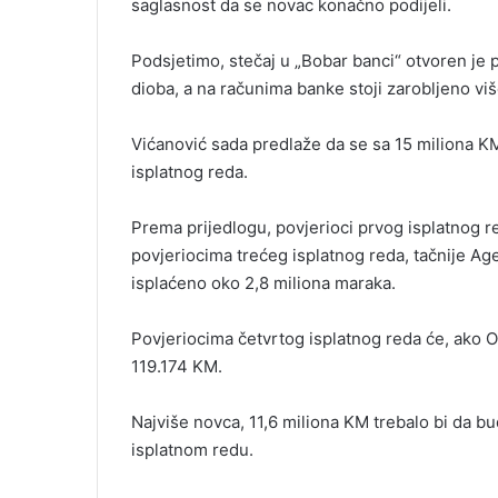
saglasnost da se novac konačno podijeli.
Podsjetimo, stečaj u „Bobar banci“ otvoren je p
dioba, a na računima banke stoji zarobljeno vi
Vićanović sada predlaže da se sa 15 miliona KM
isplatnog reda.
Prema prijedlogu, povjerioci prvog isplatnog r
povjeriocima trećeg isplatnog reda, tačnije Agen
isplaćeno oko 2,8 miliona maraka.
Povjeriocima četvrtog isplatnog reda će, ako Od
119.174 KM.
Najviše novca, 11,6 miliona KM trebalo bi da b
isplatnom redu.