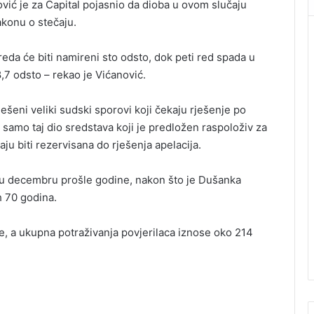
vić je za Capital pojasnio da dioba u ovom slučaju
konu o stečaju.
reda će biti namireni sto odsto, dok peti red spada u
 8,7 odsto – rekao je Vićanović.
iješeni veliki sudski sporovi koji čekaju rješenje po
samo taj dio sredstava koji je predložen raspoloživ za
ju biti rezervisana do rješenja apelacija.
 u decembru prošle godine, nakon što je Dušanka
h 70 godina.
e, a ukupna potraživanja povjerilaca iznose oko 214