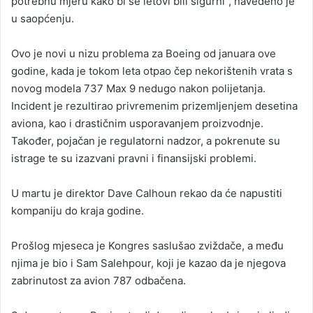
potrebnu mjeru kako bi se letovi bili sigurni”, navedeno je
u saopćenju.
Ovo je novi u nizu problema za Boeing od januara ove
godine, kada je tokom leta otpao čep nekorištenih vrata s
novog modela 737 Max 9 nedugo nakon polijetanja.
Incident je rezultirao privremenim prizemljenjem desetina
aviona, kao i drastičnim usporavanjem proizvodnje.
Također, pojačan je regulatorni nadzor, a pokrenute su
istrage te su izazvani pravni i finansijski problemi.
U martu je direktor Dave Calhoun rekao da će napustiti
kompaniju do kraja godine.
Prošlog mjeseca je Kongres saslušao zviždače, a među
njima je bio i Sam Salehpour, koji je kazao da je njegova
zabrinutost za avion 787 odbačena.