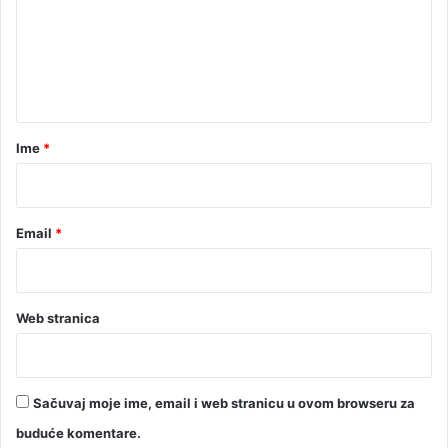
e
n
t
a
r
Ime
*
*
Email
*
Web stranica
Sačuvaj moje ime, email i web stranicu u ovom browseru za
buduće komentare.