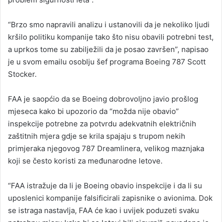
“Brzo smo napravili analizu i ustanovili da je nekoliko ljudi
kršilo politiku kompanije tako što nisu obavili potrebni test,
a uprkos tome su zabilježili da je posao završen”, napisao
je u svom emailu osoblju šef programa Boeing 787 Scott
Stocker.
FAA je saopćio da se Boeing dobrovoljno javio prošlog
mjeseca kako bi upozorio da “možda nije obavio”
inspekcije potrebne za potvrdu adekvatnih električnih
zaštitnih mjera gdje se krila spajaju s trupom nekih
primjeraka njegovog 787 Dreamlinera, velikog maznjaka
koji se često koristi za međunarodne letove.
“FAA istražuje da li je Boeing obavio inspekcije i da li su
uposlenici kompanije falsificirali zapisnike o avionima. Dok
se istraga nastavlja, FAA će kao i uvijek poduzeti svaku