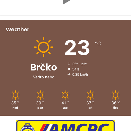
Weather
23
℃
Brčko
35º - 23º
54%
0.39 km/h
Vedro nebo
35
39
41
37
36
℃
℃
℃
℃
℃
ned
pon
uto
sri
čet