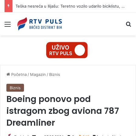
Teška nesreća u Ilijašu: Teretno vozilo udarilo biciklistu, 75-godišnjak zadržan u bolnici
Izbornik
Pr
Početna
/
Magazin
/
Biznis
Biznis
Boeing ponovo pod
istragom zbog aviona 787
Dreamliner