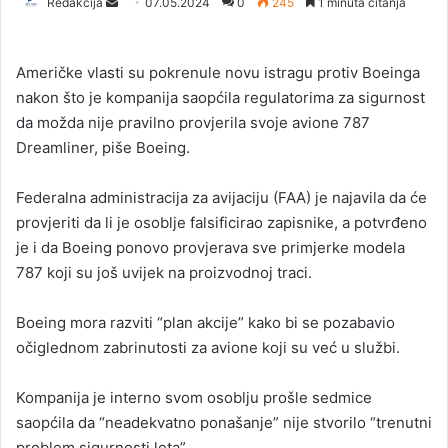
Redakcija
S
07.05.2024
0
245
1 minuta čitanja
e
n
Američke vlasti su pokrenule novu istragu protiv Boeinga
d
nakon što je kompanija saopćila regulatorima za sigurnost
a
da možda nije pravilno provjerila svoje avione 787
n
Dreamliner, piše Boeing.
e
m
a
Federalna administracija za avijaciju (FAA) je najavila da će
i
provjeriti da li je osoblje falsificirao zapisnike, a potvrđeno
l
je i da Boeing ponovo provjerava sve primjerke modela
787 koji su još uvijek na proizvodnoj traci.
Boeing mora razviti “plan akcije” kako bi se pozabavio
očiglednom zabrinutosti za avione koji su već u službi.
Kompanija je interno svom osoblju prošle sedmice
saopćila da “neadekvatno ponašanje” nije stvorilo “trenutni
problem sigurnosti leta”.