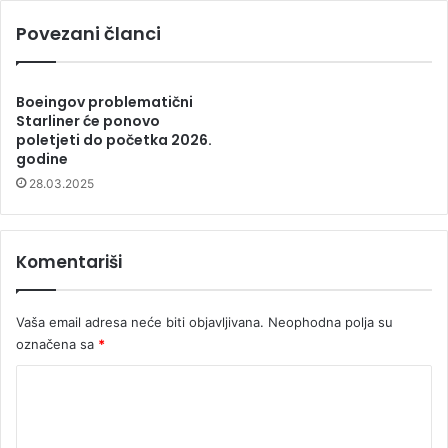
Povezani članci
Boeingov problematični
Starliner će ponovo
poletjeti do početka 2026.
godine
28.03.2025
Komentariši
Vaša email adresa neće biti objavljivana.
Neophodna polja su
označena sa
*
K
o
m