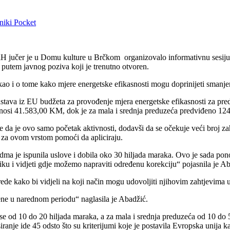
niki
Pocket
 BiH jučer je u Domu kulture u Brčkom organizovalo informativnu sesiju 
putem javnog poziva koji je trenutno otvoren.
a, kao i o tome kako mjere energetske efikasnosti mogu doprinijeti smanje
tava iz EU budžeta za provođenje mjera energetske efikasnosti za pred
znosi 41.583,00 KM, dok je za mala i srednja preduzeća predviđeno 1
 je da je ovo samo početak aktivnosti, dodavši da se očekuje veći broj 
bu za ovom vrstom pomoći da apliciraju.
dma je ispunila uslove i dobila oko 30 hiljada maraka. Ovo je sada pono
liku i vidjeti gdje možemo napraviti određenu korekciju“ pojasnila je A
rede kako bi vidjeli na koji način mogu udovoljiti njihovim zahtjevima 
ne u narednom periodu“ naglasila je Abadžić.
e od 10 do 20 hiljada maraka, a za mala i srednja preduzeća od 10 do 50
ranje ide 45 odsto što su kriterijumi koje je postavila Evropska unija k