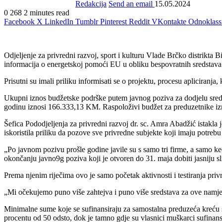
Redakcija
Send an email
15.05.2024
0
268
2 minutes read
Facebook
X
LinkedIn
Tumblr
Pinterest
Reddit
VKontakte
Odnoklass
Odjeljenje za privredni razvoj, sport i kulturu Vlade Brčko distrikta
informacija o energetskoj pomoći EU u obliku bespovratnih sredstava 
Prisutni su imali priliku informisati se o projektu, procesu apliciranj
Ukupni iznos budžetske podrške putem javnog poziva za dodjelu sreds
godinu iznosi 166.333,13 KM. Raspoloživi budžet za preduzetnike i
Šefica Pododjeljenja za privredni razvoj dr. sc. Amra Abadžić istakla
iskoristila priliku da pozove sve privredne subjekte koji imaju potre
„Po javnom pozivu prošle godine javile su s samo tri firme, a samo ke
okončanju javno9g poziva koji je otvoren do 31. maja dobiti jasniju s
Prema njenim riječima ovo je samo početak aktivnosti i testiranja priv
„Mi očekujemo puno više zahtejva i puno više sredstava za ove namje
Minimalne sume koje se sufinansiraju za samostalna preduzeća kreću s
procentu od 50 odsto, dok je tamno gdje su vlasnici muškarci sufinansi