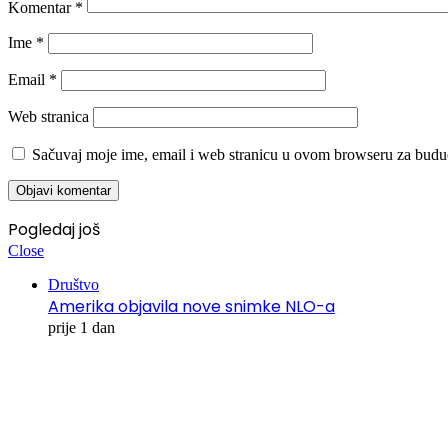
Komentar
*
Ime
*
Email
*
Web stranica
Sačuvaj moje ime, email i web stranicu u ovom browseru za budu
Pogledaj još
Close
Društvo
Amerika objavila nove snimke NLO-a
prije 1 dan
00:00