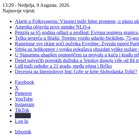
13:29 - Nedjelja, 9 Augusta. 2026.
Najnovije vijesti
Alarm u Folksvagenu: Vlasnici traže hitne promene, u planu u
Amerika objavila nove snimke NLO-a
Penzija sa 65 godina odlazi u prošlost: Evropa pomjera granicu, 
Teška nesreća u Ilijašu: Teretno vozilo udarilo biciklistu, 75-go
Rangirane sve ekipe uoči početka Evrolige: Zvezda ispred Parti
Srbija uz helikoptere i vojsku pokušava obuzdati velike požare 
U Stanarima uhapšen osumnjičeni za provalu u kuću i krađu piš
Deset najvećih poreskih dužnika u Srpskoj duguju više od 84
Lidl traži radnike u 21 gradu, među njima i Brčko
Decenija na Interpolovoj listi: Gdje se krije Slobodanka Tošić?
Facebook
X
Pinterest
YouTube
Instagram
TikTok
Threads
Log In
Izbornik