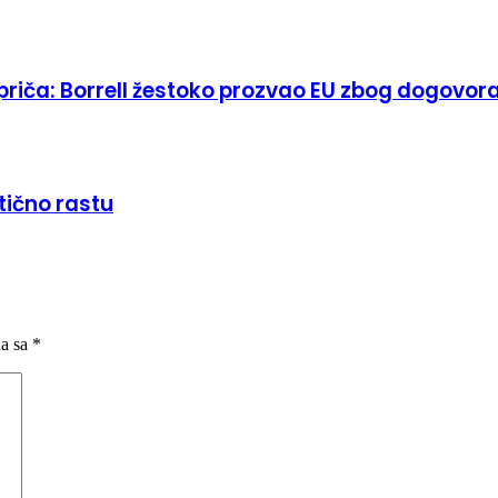
 priča: Borrell žestoko prozvao EU zbog dogovo
stično rastu
na sa
*