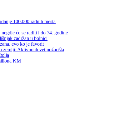
kidanje 100.000 radnih mesta
negdje će se raditi i do 74. godine
dišnjak zadržan u bolnici
zana, evo ko je favorit
u zemlji: Aktivno devet požarišta
tolja
 miliona KM