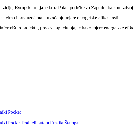
tranzicije, Evropska unija je kroz Paket podrške za Zapadni balkan izd
nstvima i preduzećima u uvođenju mjere energetske efikasnosti.
je informišu o projektu, procesu apliciranja, te kako mjere energetske ef
niki
Pocket
niki
Pocket
Podijeli putem Emaila
Štampaj