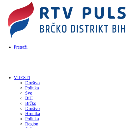
Pretraži
VIJESTI
Društvo
Politika
Sve
BiH
Brčko
Društvo
Hronika
Politika
Region