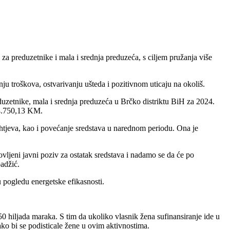
za preduzetnike i mala i srednja preduzeća, s ciljem pružanja više
nju troškova, ostvarivanju ušteda i pozitivnom uticaju na okoliš.
uzetnike, mala i srednja preduzeća u Brčko distriktu BiH za 2024.
24.750,13 KM.
zahtjeva, kao i povećanje sredstava u narednom periodu. Ona je
vljeni javni poziv za ostatak sredstava i nadamo se da će po
badžić.
u pogledu energetske efikasnosti.
 hiljada maraka. S tim da ukoliko vlasnik žena sufinansiranje ide u
ako bi se podisticale žene u ovim aktivnostima.