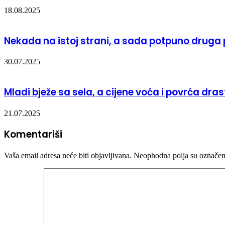
18.08.2025
Nekada na istoj strani, a sada potpuno druga
30.07.2025
Mladi bježe sa sela, a cijene voća i povrća dra
21.07.2025
Komentariši
Vaša email adresa neće biti objavljivana.
Neophodna polja su označe