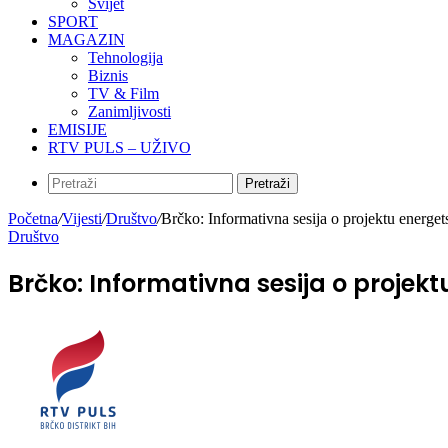
Svijet
SPORT
MAGAZIN
Tehnologija
Biznis
TV & Film
Zanimljivosti
EMISIJE
RTV PULS – UŽIVO
Pretraži
Početna
/
Vijesti
/
Društvo
/
Brčko: Informativna sesija o projektu energet
Društvo
Brčko: Informativna sesija o projekt