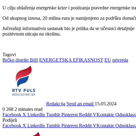
U cilju ublaženja energetske krize i postizanja pravedne energetske 
Od ukupnog iznosa, 20 milina eura je namijenjeno za podršku domaći
Jučerašnji informativni sastanak bio je prilika da se učesnici detaljni
pozitivnom uticaju na okolinu.
Tagovi
Brčko distrikt BiH
ENERGETSKA EFIKASNOST
EU
privreda
Redakcija
Send an email
15.05.2024
0
268
2 minutes read
Facebook
X
LinkedIn
Tumblr
Pinterest
Reddit
VKontakte
Odnoklass
Podijeli
Facebook
X
LinkedIn
Tumblr
Pinterest
Reddit
VKontakte
Odnoklass