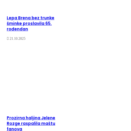
Lepa Brena bez trunke
šminke proslavila 65.
rođendan
21.10.2025
Prozirna haljina Jelene
Rozge raspalila maštu
fanova