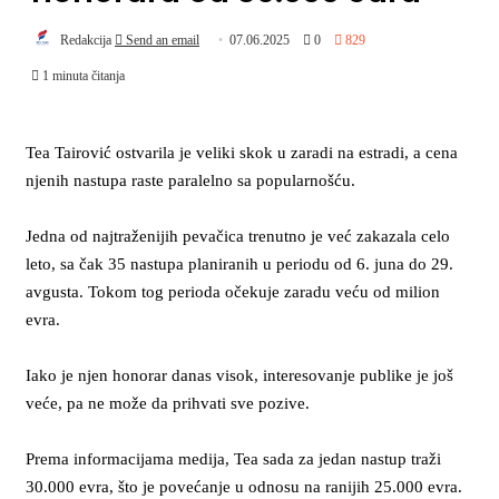
Redakcija
Send an email
07.06.2025
0
829
1 minuta čitanja
Tea Tairović ostvarila je veliki skok u zaradi na estradi, a cena
njenih nastupa raste paralelno sa popularnošću.
Jedna od najtraženijih pevačica trenutno je već zakazala celo
leto, sa čak 35 nastupa planiranih u periodu od 6. juna do 29.
avgusta. Tokom tog perioda očekuje zaradu veću od milion
evra.
Iako je njen honorar danas visok, interesovanje publike je još
veće, pa ne može da prihvati sve pozive.
Prema informacijama medija, Tea sada za jedan nastup traži
30.000 evra, što je povećanje u odnosu na ranijih 25.000 evra.