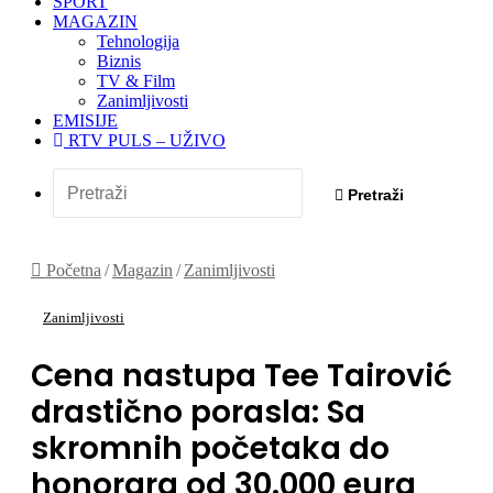
SPORT
MAGAZIN
Tehnologija
Biznis
TV & Film
Zanimljivosti
EMISIJE
RTV PULS – UŽIVO
Pretraži
Početna
/
Magazin
/
Zanimljivosti
Zanimljivosti
Cena nastupa Tee Tairović
drastično porasla: Sa
skromnih početaka do
honorara od 30.000 eura