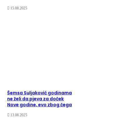
15.08.2025
Šemsa Suljaković godinama
ne želi da pjeva za doček
Nove godine, evo zbog čega
13.08.2025