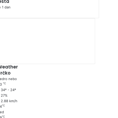
sta
e 1 dan
00:00
Weather
Brčko
edro nebo
℃
33
34º - 24º
27%
2.88 km/h
℃
4
ed
℃
9