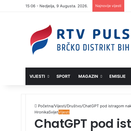
15:06 - Nedjelja, 9 Augusta. 2026.
Najnovije vijesti
VIJESTI
SPORT
MAGAZIN
EMISIJE
Početna
/
Vijesti
/
Društvo
/
ChatGPT pod istragom na
Hronika
Svijet
Vijesti
ChatGPT pod i