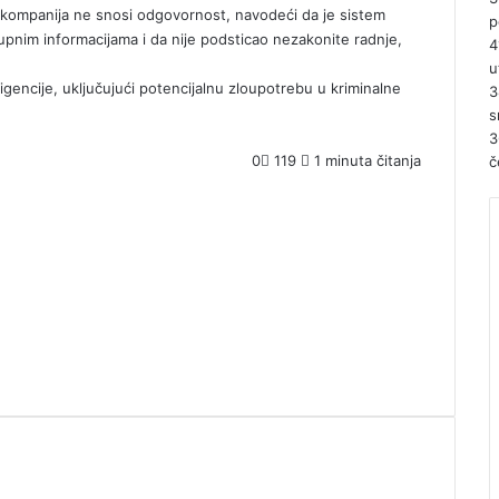
 da kompanija ne snosi odgovornost, navodeći da je sistem
p
nim informacijama i da nije podsticao nezakonite radnje,
4
u
ligencije, uključujući potencijalnu zloupotrebu u kriminalne
3
s
3
0
119
1 minuta čitanja
č