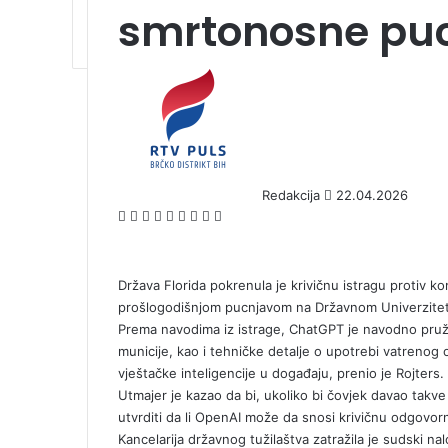
smrtonosne puc
S
e
n
d
a
n
Redakcija
22.04.2026
e
F
X
L
T
P
R
V
O
P
m
a
i
u
i
e
K
d
o
a
c
n
m
n
d
o
n
c
i
e
k
b
t
d
n
o
k
l
Država Florida pokrenula je krivičnu istragu protiv 
b
e
l
e
i
t
k
e
prošlogodišnjom pucnjavom na Državnom Univerzitetu
o
d
r
r
t
a
l
t
Prema navodima iz istrage, ChatGPT je navodno pružao 
o
I
e
k
a
municije, kao i tehničke detalje o upotrebi vatrenog o
k
n
s
t
s
vještačke inteligencije u događaju, prenio je Rojters.
t
e
s
Utmajer je kazao da bi, ukoliko bi čovjek davao takve
n
utvrditi da li OpenAI može da snosi krivičnu odgovo
i
Kancelarija državnog tužilaštva zatražila je sudski n
k