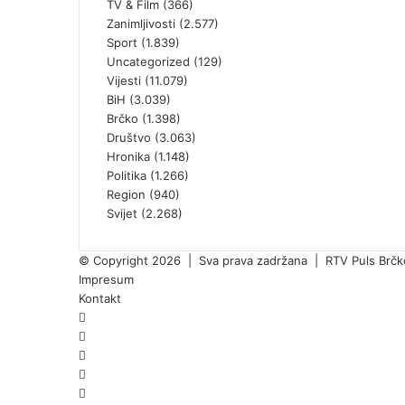
TV & Film
(366)
Zanimljivosti
(2.577)
Sport
(1.839)
Uncategorized
(129)
Vijesti
(11.079)
BiH
(3.039)
Brčko
(1.398)
Društvo
(3.063)
Hronika
(1.148)
Politika
(1.266)
Region
(940)
Svijet
(2.268)
© Copyright 2026 | Sva prava zadržana | RTV Puls Brčko 
Impresum
Kontakt
Facebook
X
Pinterest
YouTube
Instagram