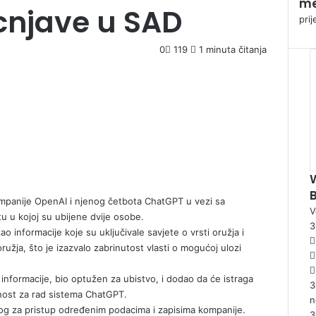
me
njave u SAD
prij
0
119
1 minuta čitanja
kompanije OpenAI i njenog četbota ChatGPT u vezi sa
V
 u kojoj su ubijene dvije osobe.
informacije koje su uključivale savjete o vrsti oružja i
ružja, što je izazvalo zabrinutost vlasti o mogućoj ulozi
 informacije, bio optužen za ubistvo, i dodao da će istraga
3
rnost za rad sistema ChatGPT.
n
alog za pristup određenim podacima i zapisima kompanije.
3