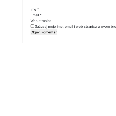
r
*
Ime
*
Email
*
Web stranica
Sačuvaj moje ime, email i web stranicu u ovom b