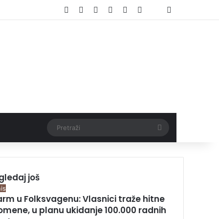
Facebook
X
Pinterest
YouTube
Instagram
TikTok
Log In
l
Threads
Pretraži
gledaj još
is
arm u Folksvagenu: Vlasnici traže hitne
omene, u planu ukidanje 100.000 radnih