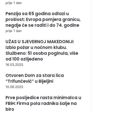
prije 1 dan
Penzija sa 65 godina odlazi u
prošlost: Evropa pomjera granicu,
negdje će se raditi i do 74. godine
prije 1 dan
UŽAS U SJEVERNOJ MAKEDONIJI
Izbio požar u noćnom klubu.
Službeno: 51 osoba poginula, više
od 100 ozlijeđeno
16.03.2025
Otvoren Dom za stara lica
“Trifunčević” u Bijeljini
10.06.2025
Prve posljedice rasta minimalca u
FBiH: Firma pola radnika šalje na
biro