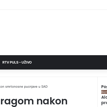
RTV PULS – UŽIVO
Po
kon smrtonosne pucnjave u SAD
Bizn
stragom nakon
Al
pr