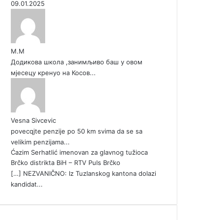
09.01.2025
М.М
Додикова школа ,занимљиво баш у овом
мјесецу кренуо на Косов...
Vesna Sivcevic
povecqjte penzije po 50 km svima da se sa
velikim penzijama...
Ćazim Serhatlić imenovan za glavnog tužioca
Brčko distrikta BiH – RTV Puls Brčko
[…] NEZVANIČNO: Iz Tuzlanskog kantona dolazi
kandidat...