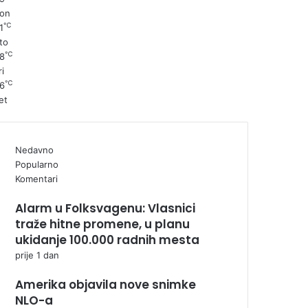
on
℃
1
to
℃
8
ri
℃
6
et
Nedavno
Popularno
Komentari
Alarm u Folksvagenu: Vlasnici
traže hitne promene, u planu
ukidanje 100.000 radnih mesta
prije 1 dan
Amerika objavila nove snimke
NLO-a