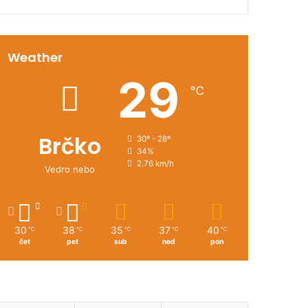
Weather
29
℃
Brčko
30º - 28º
34%
2.76 km/h
Vedro nebo
30
38
35
37
40
℃
℃
℃
℃
℃
čet
pet
sub
ned
pon