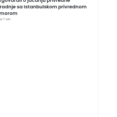
zgovarali o jačanju privredne
radnje sa Istanbulskom privrednom
omorom
je 7 sati