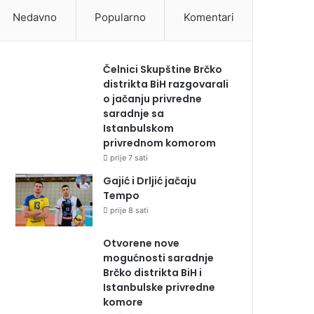
Nedavno
Popularno
Komentari
Čelnici Skupštine Brčko
distrikta BiH razgovarali
o jačanju privredne
saradnje sa
Istanbulskom
privrednom komorom
prije 7 sati
Gajić i Drljić jačaju
Tempo
prije 8 sati
Otvorene nove
mogućnosti saradnje
Brčko distrikta BiH i
Istanbulske privredne
komore