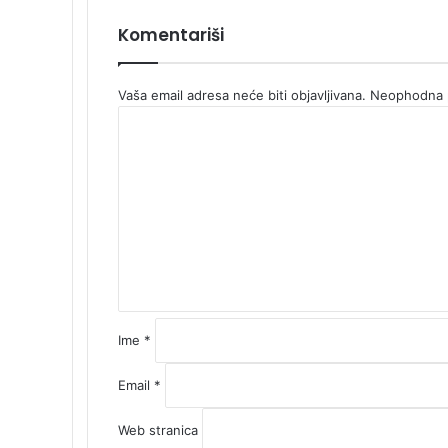
k
e
i
m
Komentariši
E
m
a
Vaša email adresa neće biti objavljivana.
Neophodna p
i
K
l
o
a
m
e
n
t
a
r
*
Ime
*
Email
*
Web stranica