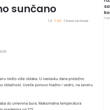
ra
no sunčano
sa
k
pri
0
221
Kraće od minute
2025
eru nešto više oblaka. U nastavku dana pretežno
u oblačnost. Uveče ponovo hladno i vedro, na severu
slaba do umerena bura. Maksimalna temperatura
im predelima od 1°S.