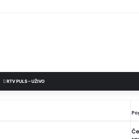
RTV PULS – UŽIVO
Po
Če