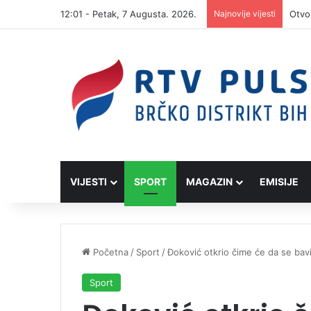
12:01 - Petak, 7 Augusta. 2026.
Najnovije vijesti
VIJESTI
SPORT
MAGAZIN
EMISIJE
Početna
/
Sport
/
Đoković otkrio čime će da se bavi
Sport