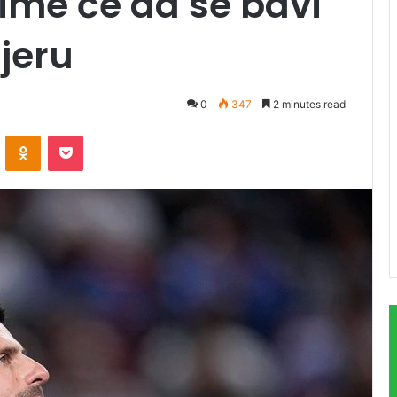
čime će da se bavi
ijeru
0
347
2 minutes read
ontakte
Odnoklassniki
Pocket