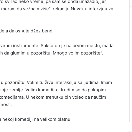
ro svirao neko vreme, pa sam se onda unazadio, jer
moram da vežbam više”, rekao je Novak u intervjuu za
 ideja da osnuje džez bend.
sviram instrumente. Saksofon je na prvom mestu, mada
ih da glumim u pozorištu. Mnogo volim pozorište”.
u pozorištu. Volim tu živu interakciju sa ljudima. Imam
iz moje zemlje. Volim komediju i trudim se da pokupim
u komedijama. U nekom trenutku bih voleo da naučim
nost”.
u nekoj komediji na velikom platnu.