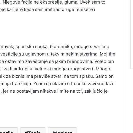
. Njegove facijalne ekspresije, gluma. Uvek sam to
oje karijere kada sam imitirao druge tenisere i
poravak, sportska nauka, biotehnika, mnoge stvari me
nvesticije su uglavnom u takvim nekim stvarima. Moj tim
da ostavimo zaveštanje sa jakim brendovima. Voleo bih
 za filantropiju, velnes i mnoge druge stvari. Mnogo
nik za biznis ima previše stvari na tom spisku. Samo on
n i moja tranzicija. Znam da ulazim u tu neku završnu fazu
 jer ne postavljam nikakve limite na to”, zaključio je