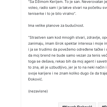
“Sa Džimom Kerijem. To je san. Neverovatan je
voleo, radio sam i ja takve stvari na početku sv
teniserke i to je bilo viralno”.
Ima velike planove za budućnost.
“Strastven sam kod mnogih stvari, zdravlje, o
zanimaju, imam širok spektar interesa i moje i
i ja se trudimo da povežemo određene tačke i 
da moj brend ne bude samo vezan za tenis već i
toga se dešava, rekao bih da moj agent i savet
to zna, ali je uzbudljivo, jer je to na neki nači
svoje karijere i ne znam koliko dugo će da traje,
Đoković.
(nezavisne)