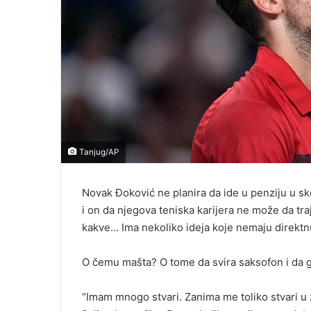
Tanjug/AP
Novak Đoković ne planira da ide u penziju u sk
i on da njegova teniska karijera ne može da traj
kakve… Ima nekoliko ideja koje nemaju direktn
O čemu mašta? O tome da svira saksofon i da g
“Imam mnogo stvari. Zanima me toliko stvari u 