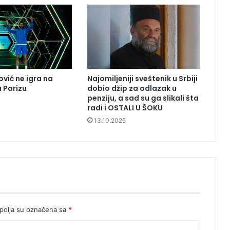
vić ne igra na
Najomiljeniji sveštenik u Srbiji
 Parizu
dobio džip za odlazak u
penziju, a sad su ga slikali šta
radi i OSTALI U ŠOKU
13.10.2025
olja su označena sa
*