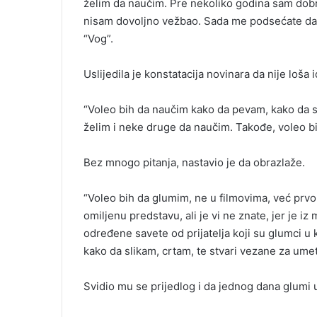
želim da naučim. Pre nekoliko godina sam dob
nisam dovoljno vežbao. Sada me podsećate da 
“Vog”.
Uslijedila je konstatacija novinara da nije loša
“Voleo bih da naučim kako da pevam, kako da 
želim i neke druge da naučim. Takođe, voleo b
Bez mnogo pitanja, nastavio je da obrazlaže.
“Voleo bih da glumim, ne u filmovima, već prvo 
omiljenu predstavu, ali je vi ne znate, jer je 
određene savete od prijatelja koji su glumci 
kako da slikam, crtam, te stvari vezane za umet
Svidio mu se prijedlog i da jednog dana glumi 