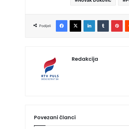
Novak Đoković
P
Facebook
X
LinkedIn
Tumblr
Pinterest
Podijeli
Redakcija
Povezani članci