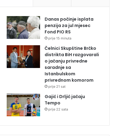
Danas počinje isplata
penzija za jul mjesec
Fond PIO RS
prije 15 minuta
Čelnici Skupštine Brčko
distrikta BiH razgovarali
o jačanju privredne
saradnje sa
Istanbulskom
privrednom komorom
prije 21 sat
Gajić i Drljić jačaju
Tempo
prije 22 sata