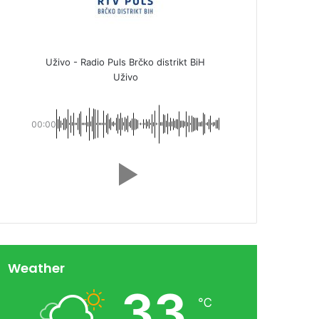
Uživo - Radio Puls Brčko distrikt BiH
Uživo
00:00
Weather
33
℃