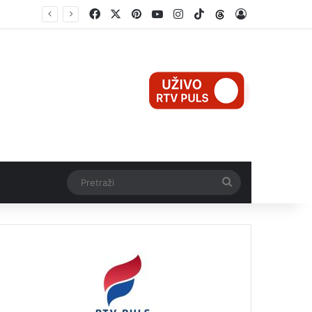
Facebook
X
Pinterest
YouTube
Instagram
TikTok
Threads
Log In
Otvorene nove mogućnosti saradnje Brčko distrikta BiH i Istanbulske privredne komore
Pretraži