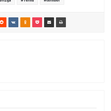
enzija
Tenis
teniser
Reddit
VKontakte
Odnoklassniki
Pocket
Podijeli putem Emaila
Štampaj