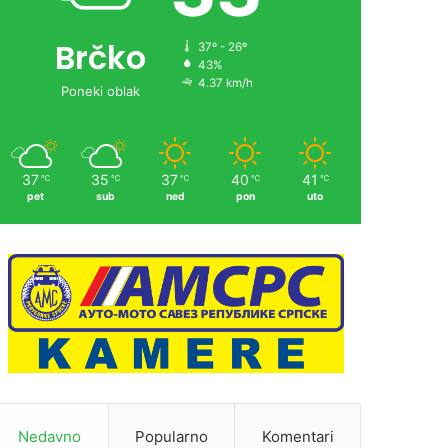
Brčko
37º - 26º
43%
4.37 km/h
Poneki oblak
37
35
37
40
41
℃
℃
℃
℃
℃
pet
sub
ned
pon
uto
Nedavno
Popularno
Komentari