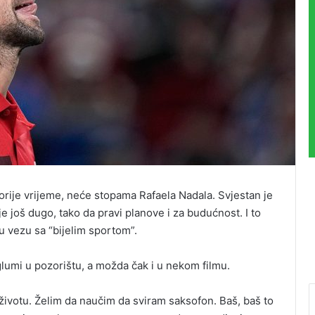
orije vrijeme, neće stopama Rafaela Nadala. Svjestan je
e još dugo, tako da pravi planove i za budućnost. I to
u vezu sa “bijelim sportom”.
lumi u pozorištu, a možda čak i u nekom filmu.
životu. Želim da naučim da sviram saksofon. Baš, baš to