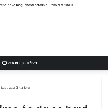
RTV PULS – UŽIVO
 kada završi karijeru