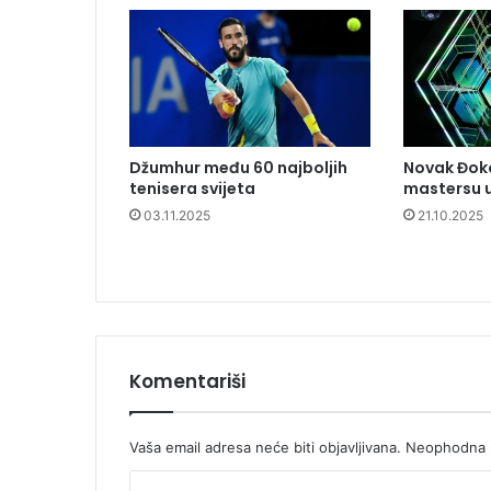
Džumhur među 60 najboljih
Novak Đoko
tenisera svijeta
mastersu u
03.11.2025
21.10.2025
Komentariši
Vaša email adresa neće biti objavljivana.
Neophodna p
K