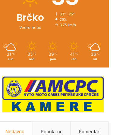
Brčko
33º - 25º
29%
3.75 km/h
Vedro nebo
31
35
39
41
36
℃
℃
℃
℃
℃
sub
ned
pon
uto
sri
Nedavno
Popularno
Komentari