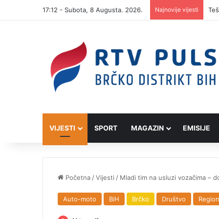
17:12 - Subota, 8 Augusta. 2026.
Najnovije vijesti
VIJESTI
SPORT
MAGAZIN
EMISIJE
Početna
/
Vijesti
/
Mladi tim na usluzi vozačima – do
Auto-moto
BiH
Brčko
Društvo
Regio