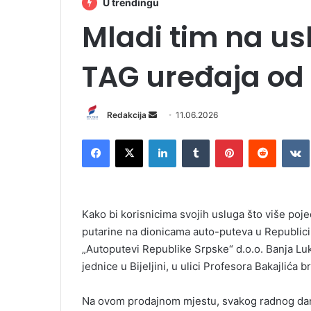
U trendingu
Mladi tim na us
TAG uređaja od d
Redakcija
S
11.06.2026
e
Facebook
X
LinkedIn
Tumblr
Pinterest
Reddit
VK
n
d
a
n
Kako bi korisnicima svojih usluga što više poj
e
putarine na dionicama auto-puteva u Republici
m
„Autoputevi Republike Srpske“ d.o.o. Banja Lu
a
i
jednice u Bijeljini, u ulici Profesora Bakajlića b
l
Na ovom prodajnom mjestu, svakog radnog dana