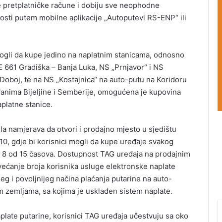
 pretplatničke račune i dobiju sve neophodne
nosti putem mobilne aplikacije „Autoputevi RS-ENP“ ili
ogli da kupe jedino na naplatnim stanicama, odnosno
E 661 Gradiška – Banja Luka, NS „Prnjavor“ i NS
 Doboj, te na NS „Kostajnica“ na auto-putu na Koridoru
anima Bijeljine i Semberije, omogućena je kupovina
platne stanice.
a namjerava da otvori i prodajno mjesto u sjedištu
10, gdje bi korisnici mogli da kupe uređaje svakog
 8 od 15 časova. Dostupnost TAG uređaja na prodajnim
većanje broja korisnika usluge elektronske naplate
eg i povoljnijeg načina plaćanja putarine na auto-
m zemljama, sa kojima je usklađen sistem naplate.
ate putarine, korisnici TAG uređaja učestvuju sa oko