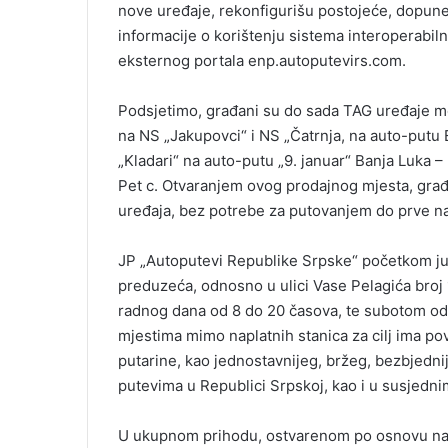
nove uređaje, rekonfigurišu postojeće, dopune
informacije o korištenju sistema interoperabil
eksternog portala enp.autoputevirs.com.
Podsjetimo, građani su do sada TAG uređaje m
na NS „Jakupovci“ i NS „Čatrnja, na auto-putu 
„Kladari“ na auto-putu „9. januar“ Banja Luka –
Pet c. Otvaranjem ovog prodajnog mjesta, građ
uređaja, bez potrebe za putovanjem do prve na
JP „Autoputevi Republike Srpske“ početkom jul
preduzeća, odnosno u ulici Vase Pelagića broj 
radnog dana od 8 do 20 časova, te subotom od
mjestima mimo naplatnih stanica za cilj ima po
putarine, kao jednostavnijeg, bržeg, bezbjednij
putevima u Republici Srpskoj, kao i u susjedni
U ukupnom prihodu, ostvarenom po osnovu napl