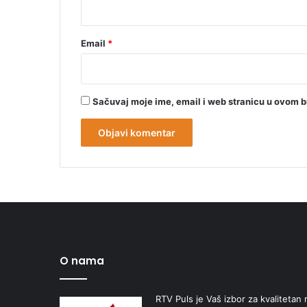
*
Email
*
Sačuvaj moje ime, email i web stranicu u ovom 
O nama
RTV Puls je Vaš izbor za kvalitetan r