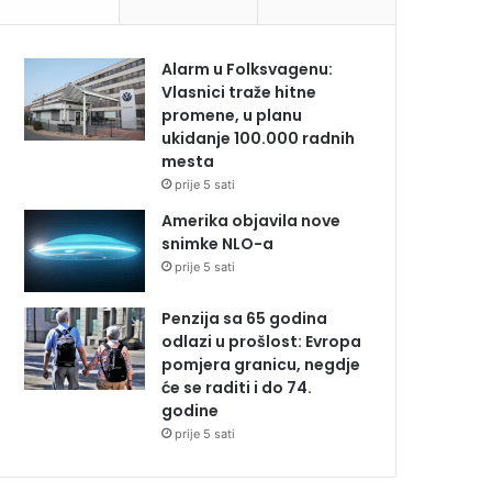
Alarm u Folksvagenu:
Vlasnici traže hitne
promene, u planu
ukidanje 100.000 radnih
mesta
prije 5 sati
Amerika objavila nove
snimke NLO-a
prije 5 sati
Penzija sa 65 godina
odlazi u prošlost: Evropa
pomjera granicu, negdje
će se raditi i do 74.
godine
prije 5 sati