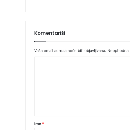
Komentariši
Vaša email adresa neće biti objavljivana.
Neophodna p
K
o
m
e
n
t
a
r
Ime
*