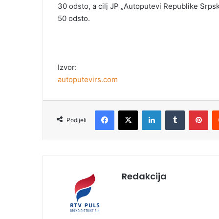
30 odsto, a cilj JP „Autoputevi Republike Srps
50 odsto.
Izvor:
autoputevirs.com
Facebook
X
LinkedIn
Tumblr
Pinterest
Podijeli
Redakcija