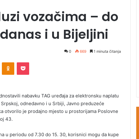
luzi vozačima – do
anas i u Bijeljini
0
669
1 minuta čitanja
ontakte
Odnoklassniki
Pocket
ednostavili nabavku TAG uređaja za elektronsku naplatu
 Srpskoj, odnedavno i u Srbiji, Javno preduzeće
ka otvorilo je prodajno mjesto u prostorijama Poslovne
roj 43.
 u periodu od 7.30 do 15. 30, korisnici mogu da kupe