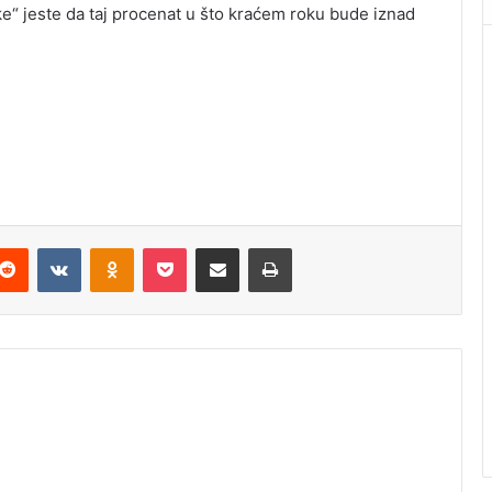
ke“ jeste da taj procenat u što kraćem roku bude iznad
Reddit
VKontakte
Odnoklassniki
Pocket
Podijeli putem Emaila
Štampaj