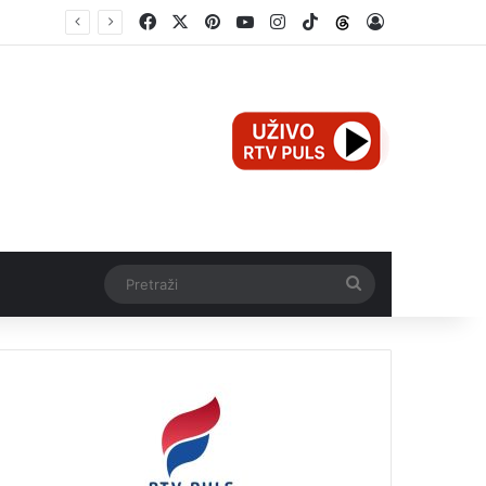
Facebook
X
Pinterest
YouTube
Instagram
TikTok
Threads
Log In
Teška nesreća u Ilijašu: Teretno vozilo udarilo biciklistu, 75-godišnjak zadržan u bolnici
Pretraži