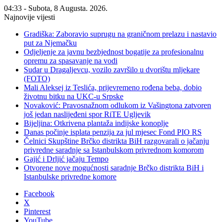
04:33 - Subota, 8 Augusta. 2026.
Najnovije vijesti
Gradiška: Zaboravio suprugu na graničnom prelazu i nastavio
put za Njemačku
Odjeljenje za javnu bezbjednost bogatije za profesionalnu
opremu za spasavanje na vodi
Sudar u Dragaljevcu, vozilo završilo u dvorištu mljekare
(FOTO)
Mali Aleksej iz Teslića, prijevremeno rođena beba, dobio
životnu bitku na UKC-u Srpske
Novaković: Pravosnažnom odlukom iz Vašingtona zatvoren
još jedan naslijeđeni spor RiTE Ugljevik
Bijeljina: Otkrivena plantaža indijske konoplje
Danas počinje isplata penzija za jul mjesec Fond PIO RS
Čelnici Skupštine Brčko distrikta BiH razgovarali o jačanju
privredne saradnje sa Istanbulskom privrednom komorom
Gajić i Drljić jačaju Tempo
Otvorene nove mogućnosti saradnje Brčko distrikta BiH i
Istanbulske privredne komore
Facebook
X
Pinterest
YouTube