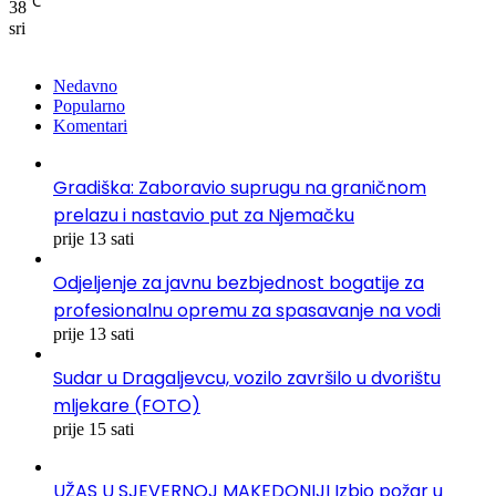
℃
38
sri
Nedavno
Popularno
Komentari
Gradiška: Zaboravio suprugu na graničnom
prelazu i nastavio put za Njemačku
prije 13 sati
Odjeljenje za javnu bezbjednost bogatije za
profesionalnu opremu za spasavanje na vodi
prije 13 sati
Sudar u Dragaljevcu, vozilo završilo u dvorištu
mljekare (FOTO)
prije 15 sati
UŽAS U SJEVERNOJ MAKEDONIJI Izbio požar u