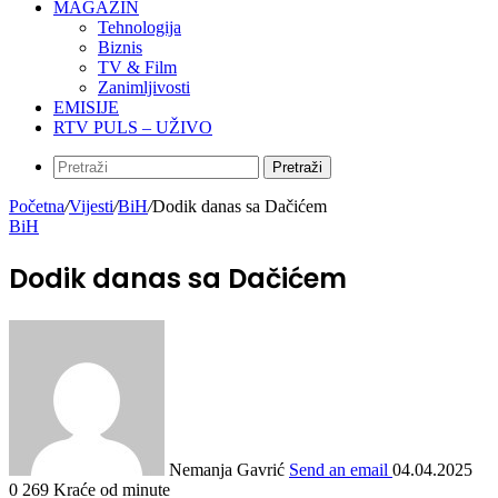
MAGAZIN
Tehnologija
Biznis
TV & Film
Zanimljivosti
EMISIJE
RTV PULS – UŽIVO
Pretraži
Početna
/
Vijesti
/
BiH
/
Dodik danas sa Dačićem
BiH
Dodik danas sa Dačićem
Nemanja Gavrić
Send an email
04.04.2025
0
269
Kraće od minute