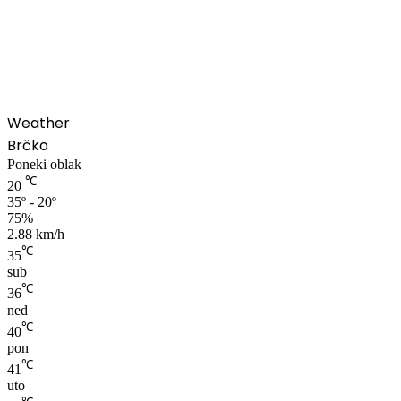
00:00
Weather
Brčko
Poneki oblak
℃
20
35º - 20º
75%
2.88 km/h
℃
35
sub
℃
36
ned
℃
40
pon
℃
41
uto