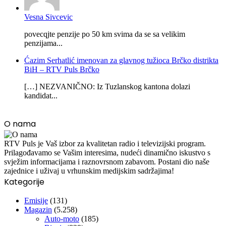
Vesna Sivcevic
povecqjte penzije po 50 km svima da se sa velikim
penzijama...
Ćazim Serhatlić imenovan za glavnog tužioca Brčko distrikta
BiH – RTV Puls Brčko
[…] NEZVANIČNO: Iz Tuzlanskog kantona dolazi
kandidat...
O nama
RTV Puls je Vaš izbor za kvalitetan radio i televizijski program.
Prilagođavamo se Vašim interesima, nudeći dinamično iskustvo s
svježim informacijama i raznovrsnom zabavom. Postani dio naše
zajednice i uživaj u vrhunskim medijskim sadržajima!
Kategorije
Emisije
(131)
Magazin
(5.258)
Auto-moto
(185)