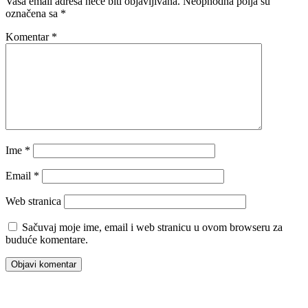
Vaša email adresa neće biti objavljivana.
Neophodna polja su
označena sa
*
Komentar
*
Ime
*
Email
*
Web stranica
Sačuvaj moje ime, email i web stranicu u ovom browseru za
buduće komentare.