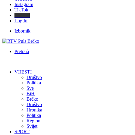
Instagram
TikTok
Threads
Log In
Izbornik
Pretraži
VIJESTI
Društvo
Politika
Sve
BiH
Brčko
Društvo
Hronika
Politika
Region
Svijet
SPORT