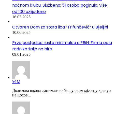
noćnom klubu. Službeno: 51 osoba poginula, više
od 100 ozlijeđeno
16.03.2025
Otvoren Dom za stara lica “Trifunčević” u Bijeljini
10.06.2025
Prve posljedice rasta minimalca u FBiH: Firma pola
radnika šalje na biro
09.01.2025
М.М
Додикова школа ,занимљиво баш у овом мјесецу кренуо
на Косов...