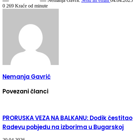
Nemanja Gavrić
Send an email
04.04.2025
0
269
Kraće od minute
Nemanja Gavrić
Povezani članci
PRORUSKA VEZA NA BALKANU: Dodik čestitao
Radevu pobjedu na izborima u Bugarskoj
20.04.2026