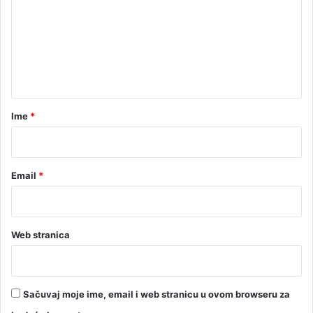
m
e
n
t
a
r
Ime
*
*
Email
*
Web stranica
Sačuvaj moje ime, email i web stranicu u ovom browseru za