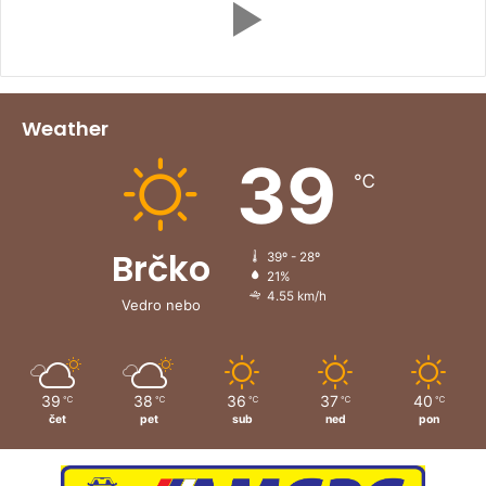
Weather
39
℃
Brčko
39º - 28º
21%
4.55 km/h
Vedro nebo
39
38
36
37
40
℃
℃
℃
℃
℃
čet
pet
sub
ned
pon