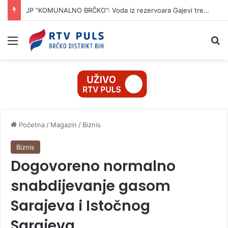
JP “KOMUNALNO BRČKO”: Voda iz rezervoara Gajevi trenutno nije za piće
Izbornik
Pr
Početna
/
Magazin
/
Biznis
Biznis
Dogovoreno normalno
snabdijevanje gasom
Sarajeva i Istočnog
Sarajeva