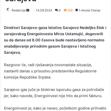
Redakcija
S
14.08.2024
0
259
1 minuta čitanja
e
n
Direktori Sarajevo-gasa Istočno Sarajevo Nedeljko Elek i
d
sarajevskog Energoinvesta Mirza Ustamujić, dogovorili
a
su da danas od 8.00 časova bude nastavljeno normalno
n
snabdijevanje prirodnim gasom Sarajeva i Istočnog
e
Sarajeva.
m
a
i
Razgovor će, radi rješavanja novonastale situacije,
l
nastaviti danas u prisustvu predstavnika Regulatorne
komisije Republike Srpske.
Sarajevo-gas juče je blokirao isporuku gasa za potrošače
jer, kako navode, Energoinvest nije htio da primi fakturu.
Energoinvest je, kako je naveo, početkom godine prihvatio