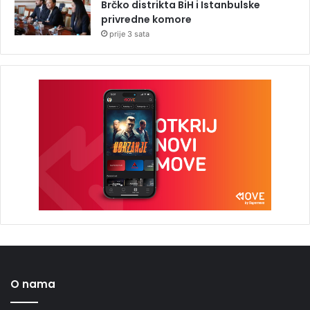
Brčko distrikta BiH i Istanbulske
privredne komore
prije 3 sata
O nama