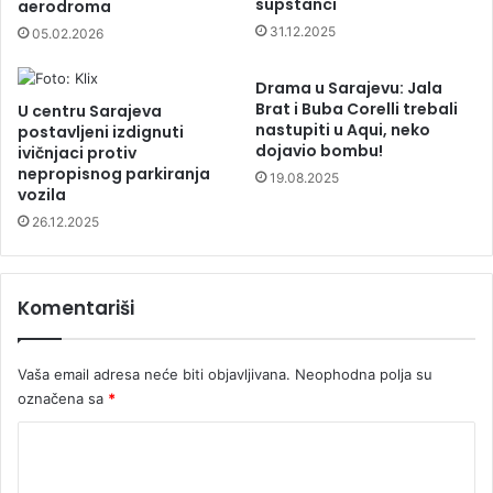
supstanci
aerodroma
31.12.2025
05.02.2026
Drama u Sarajevu: Jala
Brat i Buba Corelli trebali
U centru Sarajeva
nastupiti u Aqui, neko
postavljeni izdignuti
dojavio bombu!
ivičnjaci protiv
nepropisnog parkiranja
19.08.2025
vozila
26.12.2025
Komentariši
Vaša email adresa neće biti objavljivana.
Neophodna polja su
označena sa
*
K
o