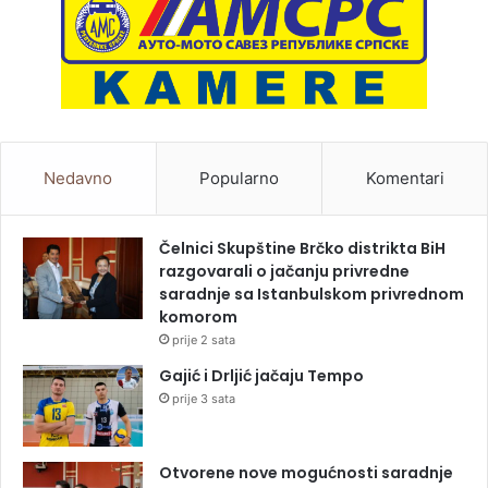
Nedavno
Popularno
Komentari
Čelnici Skupštine Brčko distrikta BiH
razgovarali o jačanju privredne
saradnje sa Istanbulskom privrednom
komorom
prije 2 sata
Gajić i Drljić jačaju Tempo
prije 3 sata
Otvorene nove mogućnosti saradnje