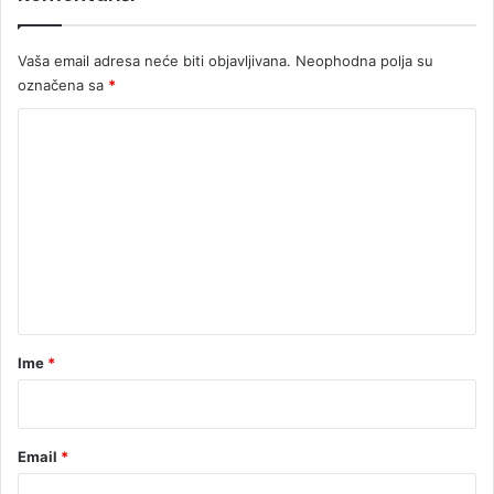
Vaša email adresa neće biti objavljivana.
Neophodna polja su
označena sa
*
K
o
m
e
n
t
a
r
Ime
*
*
Email
*