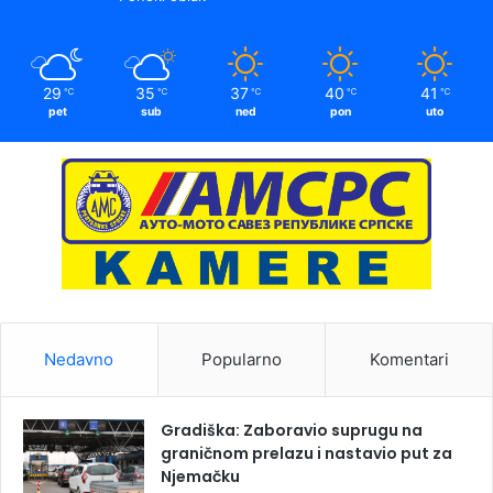
29
35
37
40
41
℃
℃
℃
℃
℃
pet
sub
ned
pon
uto
Nedavno
Popularno
Komentari
Gradiška: Zaboravio suprugu na
graničnom prelazu i nastavio put za
Njemačku