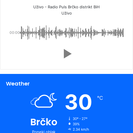
Uživo - Radio Puls Brčko distrikt BiH
Uživo
00:00
Weather
30
℃
Brčko
30º - 27º
39%
2.34 km/h
Poneki oblak