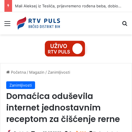
Mali Aleksej iz Teslića, prijevremeno rođena beba, dobio životnu bitku na UKC-u Srpske
Izbornik
Pr
Početna
/
Magazin
/
Zanimljivosti
Zanimljivosti
Domaćica oduševila
internet jednostavnim
receptom za čišćenje rerne