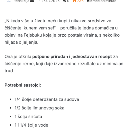
Redakcija
S
25.07.2025
0
236
Kraće od minute
e
n
„Nikada više u životu neću kupiti nikakvo sredstvo za
d
čišćenje, kunem vam se!“ – poručila je jedna domaćica u
a
objavi na Fejsbuku koja je brzo postala viralna, s nekoliko
n
hiljada dijeljenja.
e
m
a
Ona je otkrila
potpuno prirodan i jednostavan recept
za
i
čišćenje rerne, koji daje izvanredne rezultate uz minimalan
l
trud.
Potrebni sastojci:
1/4 šolje deterdženta za sudove
1/2 šolje limunovog soka
1 šolja sirćeta
1 i 1/4 šolje vode