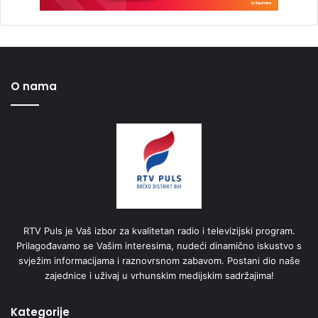
O nama
RTV Puls je Vaš izbor za kvalitetan radio i televizijski program.
Prilagođavamo se Vašim interesima, nudeći dinamično iskustvo s
svježim informacijama i raznovrsnom zabavom. Postani dio naše
zajednice i uživaj u vrhunskim medijskim sadržajima!
Kategorije