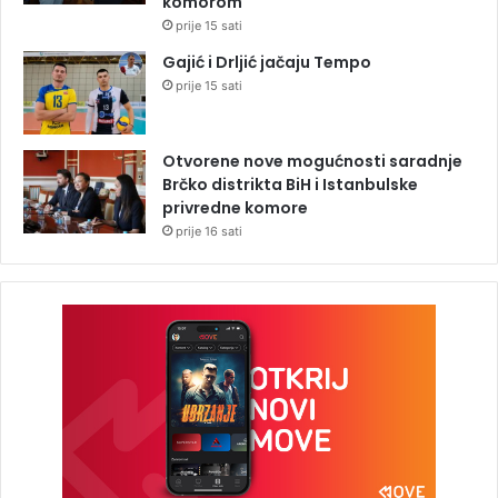
komorom
prije 15 sati
Gajić i Drljić jačaju Tempo
prije 15 sati
Otvorene nove mogućnosti saradnje
Brčko distrikta BiH i Istanbulske
privredne komore
prije 16 sati