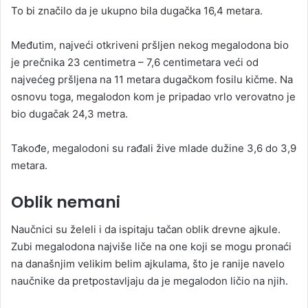
To bi značilo da je ukupno bila dugačka 16,4 metara.
Međutim, najveći otkriveni pršljen nekog megalodona bio
je prečnika 23 centimetra – 7,6 centimetara veći od
najvećeg pršljena na 11 metara dugačkom fosilu kičme. Na
osnovu toga, megalodon kom je pripadao vrlo verovatno je
bio dugačak 24,3 metra.
Takođe, megalodoni su rađali žive mlade dužine 3,6 do 3,9
metara.
Oblik nemani
Naučnici su želeli i da ispitaju tačan oblik drevne ajkule.
Zubi megalodona najviše liče na one koji se mogu pronaći
na današnjim velikim belim ajkulama, što je ranije navelo
naučnike da pretpostavljaju da je megalodon ličio na njih.