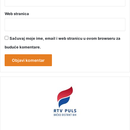
Web stranica
Sačuvaj moje ime, email i web stranicu u ovom browseru za
buduće komentare.