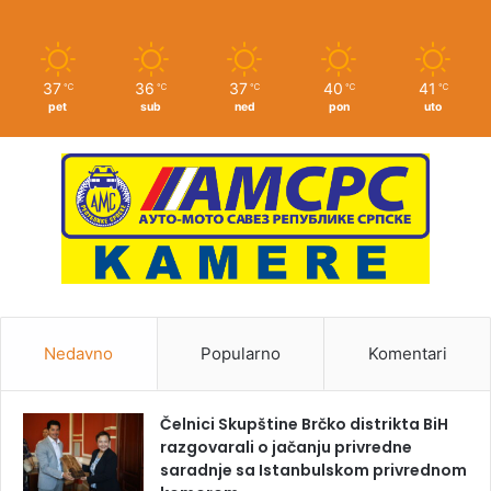
37
36
37
40
41
℃
℃
℃
℃
℃
pet
sub
ned
pon
uto
Nedavno
Popularno
Komentari
Čelnici Skupštine Brčko distrikta BiH
razgovarali o jačanju privredne
saradnje sa Istanbulskom privrednom