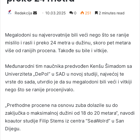
Redakcija
S
10.03.2025
0
251
2 minutes read
e
n
Megalodoni su najverovatnije bili veći nego što se ranije
d
mislilo i rasli i preko 24 metra u dužinu, skoro pet metara
a
više od ranijih procena. Takođe su bile i vitkije.
n
e
Međunarodni tim naučnika predvođen Kenšu Šimadom sa
m
a
Univerziteta „DePol“ u SAD u novoj studiji, najvećoj te
i
vrste do sada, utvrdio je da su megalodoni bili veći i vitkiji
l
nego što se ranije procenjivalo.
„Prethodne procene na osnovu zuba dolazile su do
zaključka o maksimalnoj dužini od 18 do 20 metara“, navodi
koautor studije Filip Stems iz centra “
SeaWolrd”
u San
Dijegu.