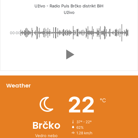
Uživo - Radio Puls Brčko distrikt BiH
Uživo
00:00
Weather
22
℃
Brčko
37º - 22º
62%
1.28 km/h
Vedro nebo