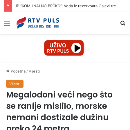
JP “KOMUNALNO BRČKO”: Voda iz rezervoara Gajevi trenutno nije za piće
Izbornik
Pr
Početna
/
Vijesti
Vijesti
Megalodoni veći nego što
se ranije mislilo, morske
nemani dostizale dužinu
preko 24 metra