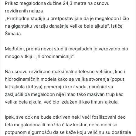
Prikaz megalodona dužine 24,3 metra na osnovu
revidiranih nalaza
„Prethodne studije u pretpostavljale da je megalodon ličio
na gigantsku verziju današnje velike bele ajkule“, ističe
Šimada.
Međutim, prema novoj studiji megalodon je verovatno bio
mnogo vitkiji i „hidrodinamičniji“.
Na osnovu revidirane maksimalne telesne veličine, kao i
hidrodinamičnih modela kako se velika stvorenja (poput
kit-ajkula i kitova) pomeraju kroz vodu, naučnici su
zaključili da megalodon nije imao tako masivan trup kao
velika bela ajkula, već bio izduženiji kao limun-ajkula.
Ipak, sve dok ne bude otkriven neki veći fosilizovani deo
tela megalodona ili možda čitav kostur, neće moći sa
potpunom sigurnošću da se kaže koju veličinu su dostizale