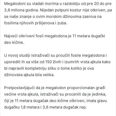
Megalodoni su vladali morima u razdoblju od pre 20 do pre
3,6 miliona godina. Nijedan potpuni kostur nije otkriven, pa
se naše znanje o ovim morskim džinovima zasniva na
fosilima njihovih pršljenova i zuba.
Najveći otkriveni fosil megalodona je 11 metara dugački
deo kičme.
U novoj studiji istraživači su proučili fosile megalodona i
uporedili ih sa više od 150 živih i izumrlih vrsta ajkula kako
bi napravili kompletniju sliku o tome koliko je ova
džinovska ajkula bila velika.
Pretpostavljajući da je megalodon proporcionalan građi
većine vrsta ajkula, istraživači su procenili da je jedinka,
čiji je 11 metara dugačak deo kičme otkriven, imala glavu
dugačku 1,8 metara i 3,6 metara dugačak rep.