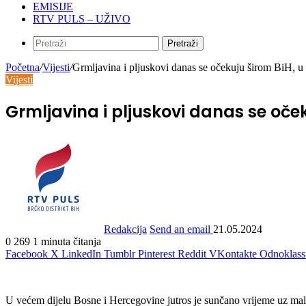
EMISIJE
RTV PULS – UŽIVO
Pretraži
Početna
/
Vijesti
/
Grmljavina i pljuskovi danas se očekuju širom BiH, u 
Vijesti
Grmljavina i pljuskovi danas se oče
Redakcija
Send an email
21.05.2024
0
269
1 minuta čitanja
Facebook
X
LinkedIn
Tumblr
Pinterest
Reddit
VKontakte
Odnoklass
U većem dijelu Bosne i Hercegovine jutros je sunčano vrijeme uz malu