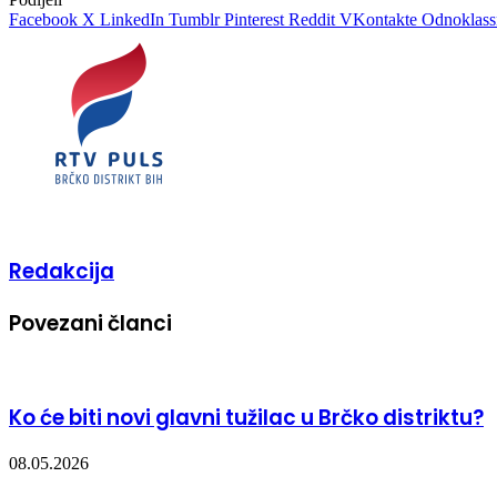
Facebook
X
LinkedIn
Tumblr
Pinterest
Reddit
VKontakte
Odnoklass
Redakcija
Povezani članci
Ko će biti novi glavni tužilac u Brčko distriktu?
08.05.2026