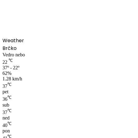
00:00
Weather
Brčko
Vedro nebo
℃
22
37º - 22º
62%
1.28 km/h
℃
37
pet
℃
36
sub
℃
37
ned
℃
40
pon
℃