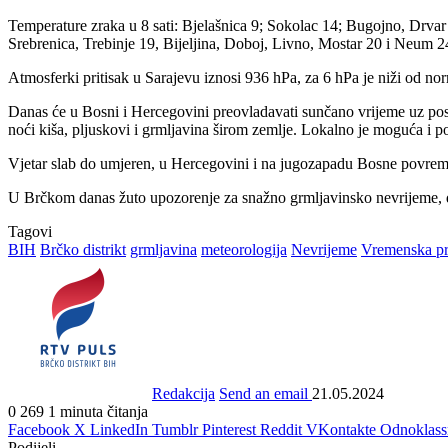
Temperature zraka u 8 sati: Bjelašnica 9; Sokolac 14; Bugojno, Drvar
Srebrenica, Trebinje 19, Bijeljina, Doboj, Livno, Mostar 20 i Neum 2
Atmosferki pritisak u Sarajevu iznosi 936 hPa, za 6 hPa je niži od no
Danas će u Bosni i Hercegovini preovladavati sunčano vrijeme uz post
noći kiša, pljuskovi i grmljavina širom zemlje. Lokalno je moguća i p
Vjetar slab do umjeren, u Hercegovini i na jugozapadu Bosne povreme
U Brčkom danas žuto upozorenje za snažno grmljavinsko nevrijeme,
Tagovi
BIH
Brčko distrikt
grmljavina
meteorologija
Nevrijeme
Vremenska p
Redakcija
Send an email
21.05.2024
0
269
1 minuta čitanja
Facebook
X
LinkedIn
Tumblr
Pinterest
Reddit
VKontakte
Odnoklass
Podijeli