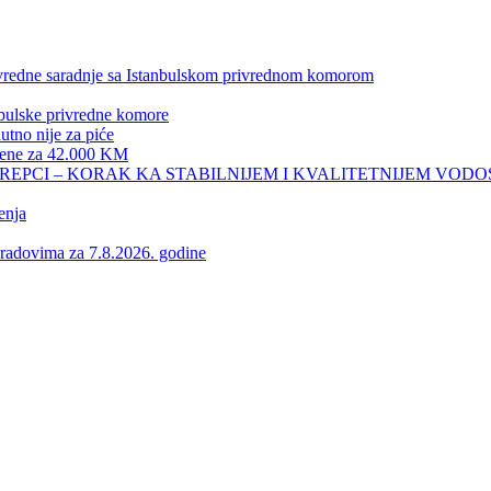
privredne saradnje sa Istanbulskom privrednom komorom
nbulske privredne komore
no nije za piće
 žene za 42.000 KM
REPCI – KORAK KA STABILNIJEM I KVALITETNIJEM VOD
enja
vima za 7.8.2026. godine