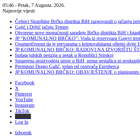
05:46 - Petak, 7 Augusta. 2026.
Najnovije vijesti
Čelnici Skupštine Brčko distrikta BiH razgovarali o jačanju 
Gajić i Drljić jačaju Tempo
Otvorene nove mogućnosti saradnje Brčko distrikta BiH i Ista
JP “KOMUNALNO BRČKO”: Voda iz rezervoara Gajevi trenut
Osumnjičenom da je prevarama s kriptovalutama oštetio dvije
JP KOMUNALNO BRČKO: RADOVI NA IZVORIŠTU ŠT
Isplata julskih penzija u petak u Republici Srpskoj
Smanjena proizvodnja struje u BiH, nema nestašica ni poskuplj
Preminuo Drago Galić, jedan od osnivača Euroherca
JP KOMUNALNO BRČKO: OBAVJEŠTENJE o planiranim rado
Facebook
X
Pinterest
YouTube
Instagram
TikTok
Threads
Log In
Izbornik