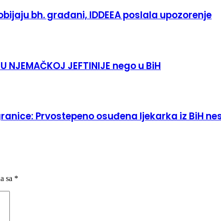
bijaju bh. građani, IDDEEA poslala upozorenje
 U NJEMAČKOJ JEFTINIJE nego u BiH
granice: Prvostepeno osuđena ljekarka iz BiH n
na sa
*