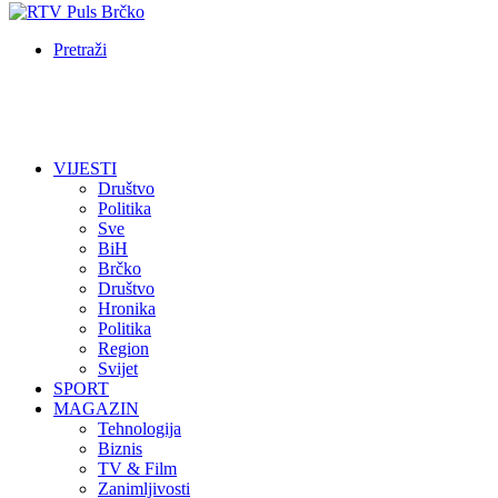
Pretraži
VIJESTI
Društvo
Politika
Sve
BiH
Brčko
Društvo
Hronika
Politika
Region
Svijet
SPORT
MAGAZIN
Tehnologija
Biznis
TV & Film
Zanimljivosti