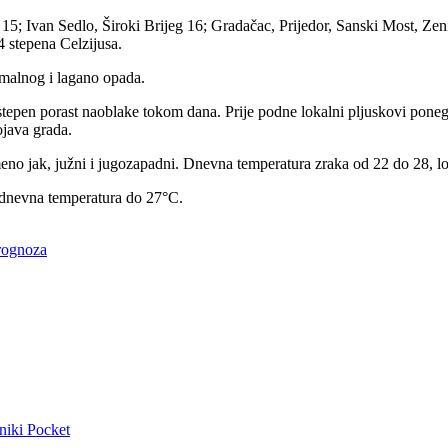
 15; Ivan Sedlo, Široki Brijeg 16; Gradačac, Prijedor, Sanski Most, Ze
4 stepena Celzijusa.
rmalnog i lagano opada.
epen porast naoblake tokom dana. Prije podne lokalni pljuskovi ponegd
ojava grada.
no jak, južni i jugozapadni. Dnevna temperatura zraka od 22 do 28, lok
 dnevna temperatura do 27°C.
rognoza
niki
Pocket