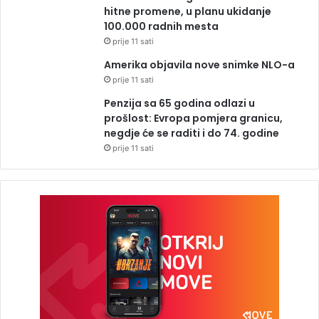
hitne promene, u planu ukidanje
100.000 radnih mesta
prije 11 sati
Amerika objavila nove snimke NLO-a
prije 11 sati
Penzija sa 65 godina odlazi u
prošlost: Evropa pomjera granicu,
negdje će se raditi i do 74. godine
prije 11 sati