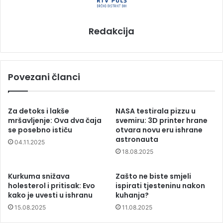
Redakcija
Povezani članci
Za detoks i lakše
NASA testirala pizzu u
mršavljenje: Ova dva čaja
svemiru: 3D printer hrane
se posebno ističu
otvara novu eru ishrane
astronauta
04.11.2025
18.08.2025
Kurkuma snižava
Zašto ne biste smjeli
holesterol i pritisak: Evo
ispirati tjesteninu nakon
kako je uvesti u ishranu
kuhanja?
15.08.2025
11.08.2025