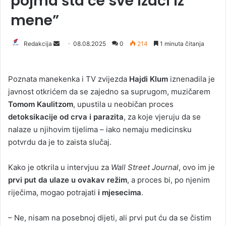
pojma šta će sve izaći iz
mene”
Redakcija
S
08.08.2025
0
214
1 minuta čitanja
e
n
Poznata manekenka i TV zvijezda
Hajdi Klum
iznenadila je
d
javnost otkrićem da se zajedno sa suprugom, muzičarem
a
Tomom Kaulitzom
, upustila u neobičan proces
n
detoksikacije od crva i parazita
, za koje vjeruju da se
e
nalaze u njihovim tijelima – iako nemaju medicinsku
m
a
potvrdu da je to zaista slučaj.
i
l
Kako je otkrila u intervjuu za
Wall Street Journal
, ovo im je
prvi put da ulaze u ovakav režim
, a proces bi, po njenim
riječima, mogao potrajati
i mjesecima
.
– Ne, nisam na posebnoj dijeti, ali prvi put ću da se čistim