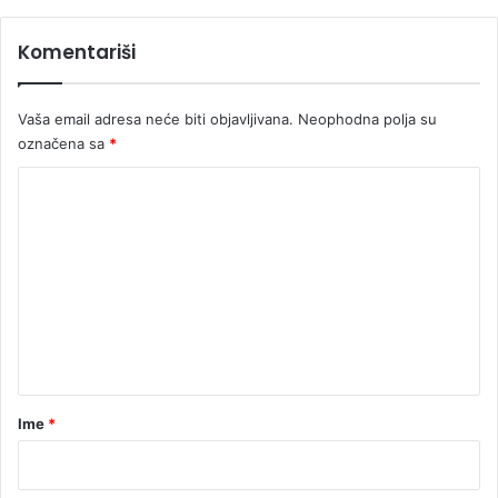
Komentariši
Vaša email adresa neće biti objavljivana.
Neophodna polja su
označena sa
*
K
o
m
e
n
t
a
r
Ime
*
*