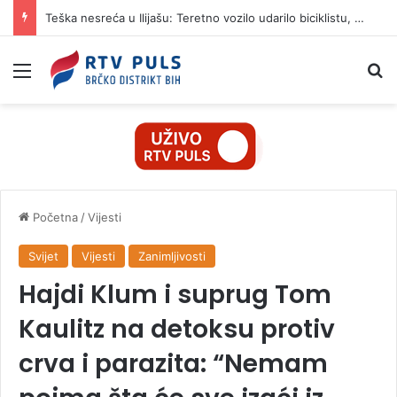
Teška nesreća u Ilijašu: Teretno vozilo udarilo biciklistu, 75-godišnjak zadržan u bolnici
Izbornik
Pr
Početna
/
Vijesti
Svijet
Vijesti
Zanimljivosti
Hajdi Klum i suprug Tom
Kaulitz na detoksu protiv
crva i parazita: “Nemam