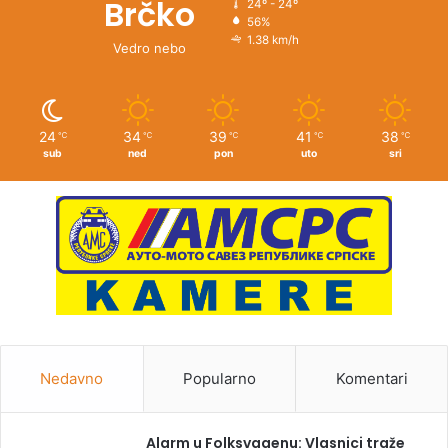
Brčko
24º - 24º
56%
1.38 km/h
Vedro nebo
24
34
39
41
38
℃
℃
℃
℃
℃
sub
ned
pon
uto
sri
Nedavno
Popularno
Komentari
Alarm u Folksvagenu: Vlasnici traže