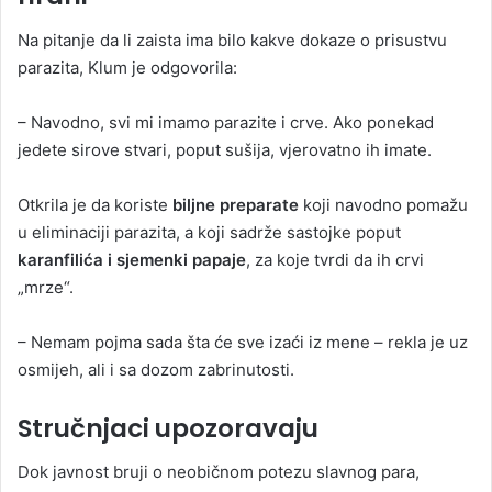
Na pitanje da li zaista ima bilo kakve dokaze o prisustvu
parazita, Klum je odgovorila:
– Navodno, svi mi imamo parazite i crve. Ako ponekad
jedete sirove stvari, poput sušija, vjerovatno ih imate.
Otkrila je da koriste
biljne preparate
koji navodno pomažu
u eliminaciji parazita, a koji sadrže sastojke poput
karanfilića i sjemenki papaje
, za koje tvrdi da ih crvi
„mrze“.
– Nemam pojma sada šta će sve izaći iz mene – rekla je uz
osmijeh, ali i sa dozom zabrinutosti.
Stručnjaci upozoravaju
Dok javnost bruji o neobičnom potezu slavnog para,