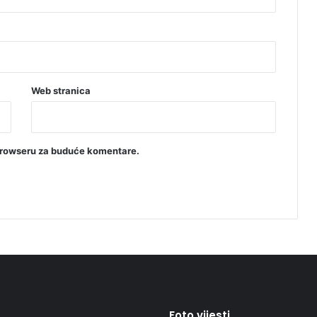
Web stranica
browseru za buduće komentare.
Foto vijesti