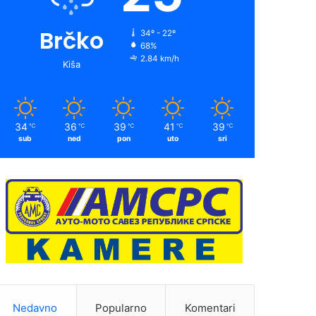
Brčko
34º - 22º
68%
2.84 km/h
Kiša
34
36
39
41
39
℃
℃
℃
℃
℃
sub
ned
pon
uto
sri
Nedavno
Popularno
Komentari