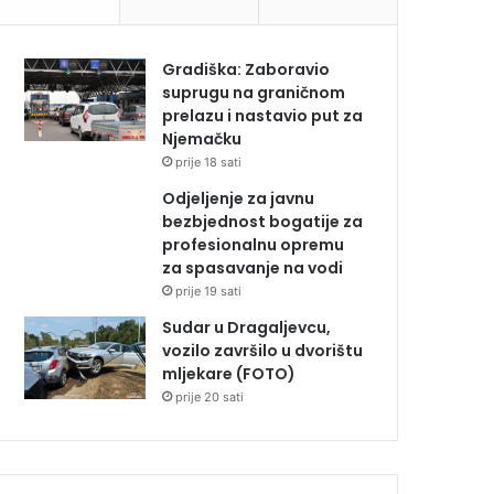
Gradiška: Zaboravio
suprugu na graničnom
prelazu i nastavio put za
Njemačku
prije 18 sati
Odjeljenje za javnu
bezbjednost bogatije za
profesionalnu opremu
za spasavanje na vodi
prije 19 sati
Sudar u Dragaljevcu,
vozilo završilo u dvorištu
mljekare (FOTO)
prije 20 sati