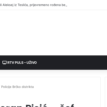
RTV PULS – UŽIVO
 Policije Brčko distrikta