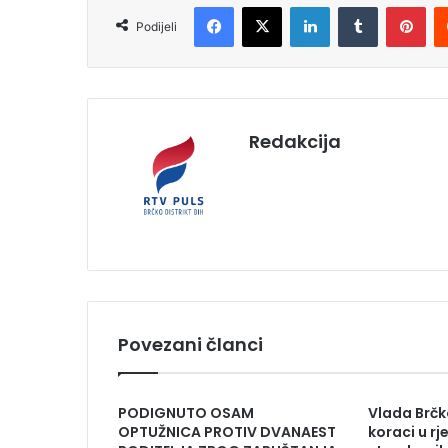
Facebook
X
LinkedIn
Tumblr
Pinterest
Podijeli
Redakcija
Povezani članci
PODIGNUTO OSAM
Vlada Brčko
OPTUŽNICA PROTIV DVANAEST
koraci u r