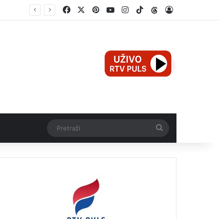
Facebook
X
Pinterest
YouTube
Instagram
TikTok
Threads
Log In
Mali Aleksej iz Teslića, prijevremeno rođena beba, dobio životnu bitku na UKC-u Srpske
Pretraži