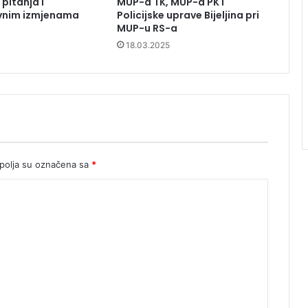
pitanja i
MUP-a TK, MUP-a PK i
nim izmjenama
Policijske uprave Bijeljina pri
MUP-u RS-a
18.03.2025
olja su označena sa
*