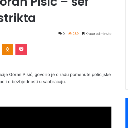
oran Pisić – šef
strikta
0
289
Kraće od minute
ontakte
Odnoklassniki
Pocket
licije Goran Pisić, govorio je o radu pomenute policijske
kao i o bezbjednosti u saobraćaju.