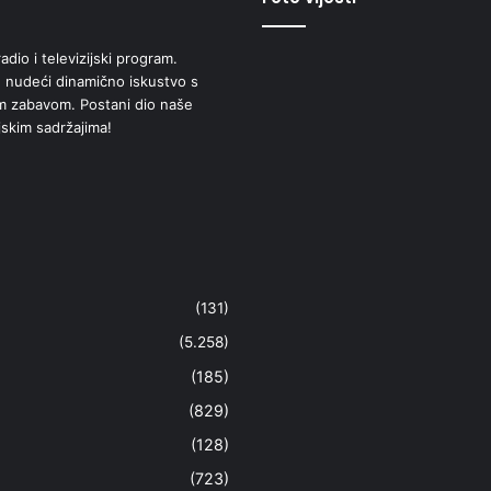
adio i televizijski program.
 nudeći dinamično iskustvo s
om zabavom. Postani dio naše
jskim sadržajima!
(131)
(5.258)
(185)
(829)
(128)
(723)