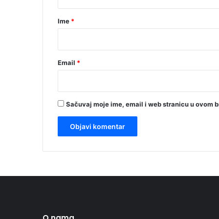
a
r
Ime
*
*
Email
*
Sačuvaj moje ime, email i web stranicu u ovom 
O nama