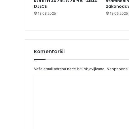
RODITELJA ZBOG ZAPUŠTANJA
stambenih 
DJECE
zakonodav
18.08.2025
18.06.2025
Komentariši
Vaša email adresa neće biti objavljivana.
Neophodna p
K
o
m
e
n
t