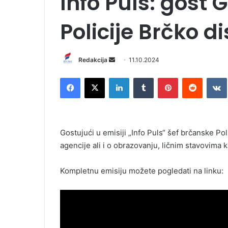
Info Puls: gost G
Policije Brčko di
Redakcija
S
11.10.2024
e
Facebook
X
LinkedIn
Tumblr
Pinterest
Reddit
VK
n
d
a
n
Gostujući u emisiji „Info Puls“ šef brčanske Po
e
agencije ali i o obrazovanju, ličnim stavovima 
m
a
i
Kompletnu emisiju možete pogledati na linku:
l