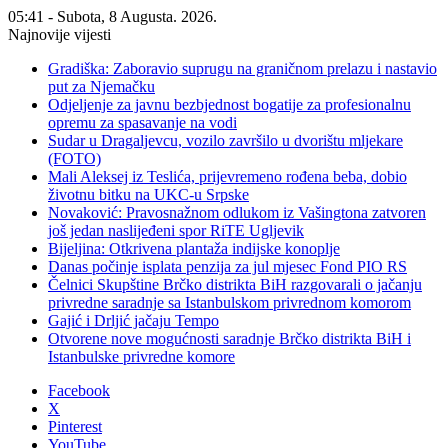
05:41 - Subota, 8 Augusta. 2026.
Najnovije vijesti
Gradiška: Zaboravio suprugu na graničnom prelazu i nastavio
put za Njemačku
Odjeljenje za javnu bezbjednost bogatije za profesionalnu
opremu za spasavanje na vodi
Sudar u Dragaljevcu, vozilo završilo u dvorištu mljekare
(FOTO)
Mali Aleksej iz Teslića, prijevremeno rođena beba, dobio
životnu bitku na UKC-u Srpske
Novaković: Pravosnažnom odlukom iz Vašingtona zatvoren
još jedan naslijeđeni spor RiTE Ugljevik
Bijeljina: Otkrivena plantaža indijske konoplje
Danas počinje isplata penzija za jul mjesec Fond PIO RS
Čelnici Skupštine Brčko distrikta BiH razgovarali o jačanju
privredne saradnje sa Istanbulskom privrednom komorom
Gajić i Drljić jačaju Tempo
Otvorene nove mogućnosti saradnje Brčko distrikta BiH i
Istanbulske privredne komore
Facebook
X
Pinterest
YouTube