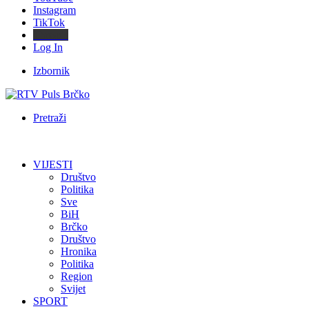
Instagram
TikTok
Threads
Log In
Izbornik
Pretraži
VIJESTI
Društvo
Politika
Sve
BiH
Brčko
Društvo
Hronika
Politika
Region
Svijet
SPORT