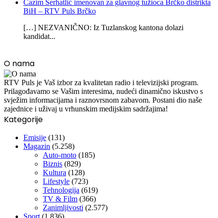
Ćazim Serhatlić imenovan za glavnog tužioca Brčko distrikta
BiH – RTV Puls Brčko
[…] NEZVANIČNO: Iz Tuzlanskog kantona dolazi
kandidat...
O nama
RTV Puls je Vaš izbor za kvalitetan radio i televizijski program.
Prilagođavamo se Vašim interesima, nudeći dinamično iskustvo s
svježim informacijama i raznovrsnom zabavom. Postani dio naše
zajednice i uživaj u vrhunskim medijskim sadržajima!
Kategorije
Emisije
(131)
Magazin
(5.258)
Auto-moto
(185)
Biznis
(829)
Kultura
(128)
Lifestyle
(723)
Tehnologija
(619)
TV & Film
(366)
Zanimljivosti
(2.577)
Sport
(1.836)