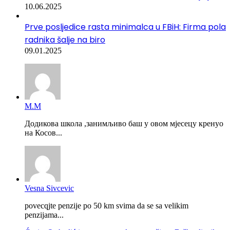
10.06.2025
Prve posljedice rasta minimalca u FBiH: Firma pola
radnika šalje na biro
09.01.2025
М.М
Додикова школа ,занимљиво баш у овом мјесецу кренуо
на Косов...
Vesna Sivcevic
povecqjte penzije po 50 km svima da se sa velikim
penzijama...