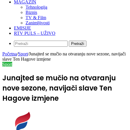
MAGAZIN
Tehnologija
Biznis
TV & Film
Zanimljivosti
EMISIJE
RTV PULS – UŽIVO
Pretraži
Početna
/
Sport
/
Junajted se mučio na otvaranju nove sezone, navijači
slave Ten Hagove izmjene
Sport
Junajted se mučio na otvaranju
nove sezone, navijači slave Ten
Hagove izmjene