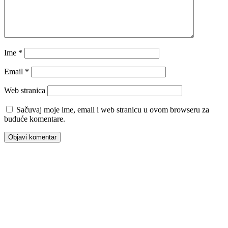
Ime
*
Email
*
Web stranica
Sačuvaj moje ime, email i web stranicu u ovom browseru za
buduće komentare.
00:00