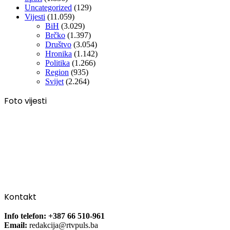
Uncategorized
(129)
Vijesti
(11.059)
BiH
(3.029)
Brčko
(1.397)
Društvo
(3.054)
Hronika
(1.142)
Politika
(1.266)
Region
(935)
Svijet
(2.264)
Foto vijesti
Kontakt
Info telefon: +387 66 510-961
Email:
redakcija@rtvpuls.ba