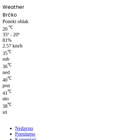
Weather
Brčko
Poneki oblak
℃
20
35º - 20º
81%
2.57 km/h
℃
35
sub
℃
36
ned
℃
40
pon
℃
41
uto
℃
38
sri
Nedavno
Popularno
Komentari