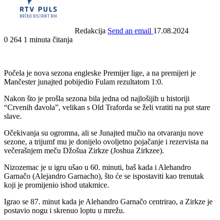
Redakcija
Send an email
17.08.2024
0
264
1 minuta čitanja
Počela je nova sezona engleske Premijer lige, a na premijeri je
Mančester junajted pobijedio Fulam rezultatom 1:0.
Nakon što je prošla sezona bila jedna od najlošijih u historiji
“Crvenih đavola”, velikan s Old Traforda se želi vratiti na put stare
slave.
Očekivanja su ogromna, ali se Junajted mučio na otvaranju nove
sezone, a trijumf mu je donijelo ovoljetno pojačanje i rezervista na
večerašnjem meču Džošua Zirkze (Joshua Zirkzee).
Nizozemac je u igru ušao u 60. minuti, baš kada i Alehandro
Garnačo (Alejandro Garnacho), što će se ispostaviti kao trenutak
koji je promijenio ishod utakmice.
Igrao se 87. minut kada je Alehandro Garnačo centrirao, a Zirkze je
postavio nogu i skrenuo loptu u mrežu.