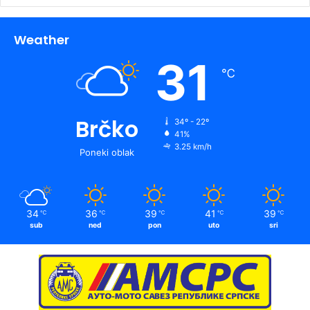
Weather
31
℃
Brčko
34º - 22º
41%
3.25 km/h
Poneki oblak
34
36
39
41
39
℃
℃
℃
℃
℃
sub
ned
pon
uto
sri