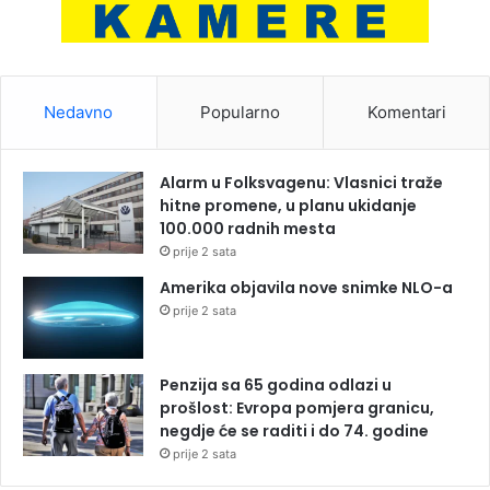
Nedavno
Popularno
Komentari
Alarm u Folksvagenu: Vlasnici traže
hitne promene, u planu ukidanje
100.000 radnih mesta
prije 2 sata
Amerika objavila nove snimke NLO-a
prije 2 sata
Penzija sa 65 godina odlazi u
prošlost: Evropa pomjera granicu,
negdje će se raditi i do 74. godine
prije 2 sata