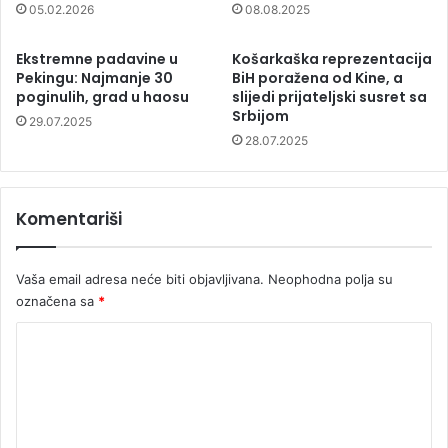
05.02.2026
08.08.2025
Ekstremne padavine u
Košarkaška reprezentacija
Pekingu: Najmanje 30
BiH poražena od Kine, a
poginulih, grad u haosu
slijedi prijateljski susret sa
Srbijom
29.07.2025
28.07.2025
Komentariši
Vaša email adresa neće biti objavljivana.
Neophodna polja su
označena sa
*
K
o
m
e