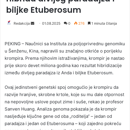
biljke Etuberosum
Redakcija
S
01.08.2025
0
276
1 minuta čitanja
e
n
PEKING – Naučnici sa Instituta za poljoprivrednu genomiku
d
u Šenženu, Kina, napravili su značajno otkriće o porijeklu
a
krompira. Prema njihovim istraživanjima, krompir je nastao
n
prije skoro devet miliona godina kao rezultat hibridizacije
e
između divljeg paradajza iz Anda i biljke Etuberosum.
m
a
i
Ovaj jedinstveni genetski spoj omogućio je krompiru da
l
razvije hranjive, skrobne krtole, koje su mu dale otpornost
na nepovoljne uslove poput zime i suše, rekao je profesor
Sanven Huang. Analiza genoma pokazala je da krompir
nasljeđuje ključne gene od oba „roditelja“ – jedan od
paradajza i jedan od Etuberosuma – koji zajedno pokreću