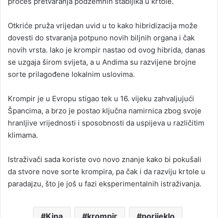
proces pretvaranja podzemnih stabljika u krtole.
Otkriće pruža vrijedan uvid u to kako hibridizacija može
dovesti do stvaranja potpuno novih biljnih organa i čak
novih vrsta. Iako je krompir nastao od ovog hibrida, danas
se uzgaja širom svijeta, a u Andima su razvijene brojne
sorte prilagođene lokalnim uslovima.
Krompir je u Evropu stigao tek u 16. vijeku zahvaljujući
Špancima, a brzo je postao ključna namirnica zbog svoje
hranljive vrijednosti i sposobnosti da uspijeva u različitim
klimama.
Istraživači sada koriste ovo novo znanje kako bi pokušali
da stvore nove sorte krompira, pa čak i da razviju krtole u
paradajzu, što je još u fazi eksperimentalnih istraživanja.
Kina
krompir
porijeklo