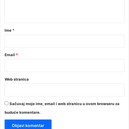
n
t
a
r
Ime
*
*
Email
*
Web stranica
Sačuvaj moje ime, email i web stranicu u ovom browseru za
buduće komentare.