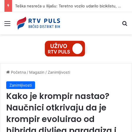
Teška nesreća u Ilijašu: Teretno vozilo udarilo biciklistu, 75-godišnjak zadržan u bolnici
Izbornik
Pr
Početna
/
Magazin
/
Zanimljivosti
Zanimljivosti
Kako je krompir nastao?
Naučnici otkrivaju da je
krompir evoluirao od
hibrida divljeg paradajza i