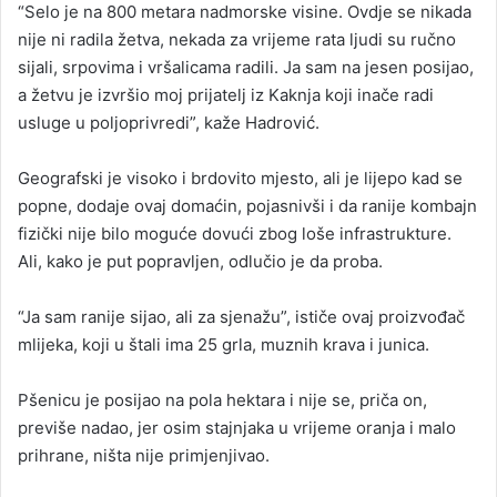
“Selo je na 800 metara nadmorske visine. Ovdje se nikada
nije ni radila žetva, nekada za vrijeme rata ljudi su ručno
sijali, srpovima i vršalicama radili. Ja sam na jesen posijao,
a žetvu je izvršio moj prijatelj iz Kaknja koji inače radi
usluge u poljoprivredi”, kaže Hadrović.
Geografski je visoko i brdovito mjesto, ali je lijepo kad se
popne, dodaje ovaj domaćin, pojasnivši i da ranije kombajn
fizički nije bilo moguće dovući zbog loše infrastrukture.
Ali, kako je put popravljen, odlučio je da proba.
“Ja sam ranije sijao, ali za sjenažu”, ističe ovaj proizvođač
mlijeka, koji u štali ima 25 grla, muznih krava i junica.
Pšenicu je posijao na pola hektara i nije se, priča on,
previše nadao, jer osim stajnjaka u vrijeme oranja i malo
prihrane, ništa nije primjenjivao.