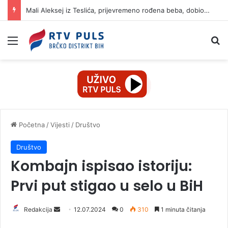
Mali Aleksej iz Teslića, prijevremeno rođena beba, dobio životnu bitku na UKC-u Srpske
Izbornik
Pr
Početna
/
Vijesti
/
Društvo
Društvo
Kombajn ispisao istoriju:
Prvi put stigao u selo u BiH
Redakcija
S
12.07.2024
0
310
1 minuta čitanja
e