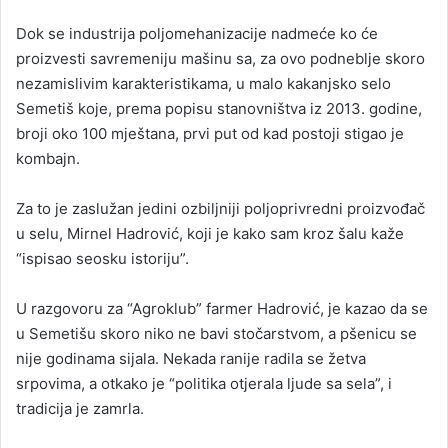
n
Dok se industrija poljomehanizacije nadmeće ko će
d
proizvesti savremeniju mašinu sa, za ovo podneblje skoro
a
nezamislivim karakteristikama, u malo kakanjsko selo
n
Semetiš koje, prema popisu stanovništva iz 2013. godine,
e
broji oko 100 mještana, prvi put od kad postoji stigao je
m
a
kombajn.
i
l
Za to je zaslužan jedini ozbiljniji poljoprivredni proizvođač
u selu, Mirnel Hadrović, koji je kako sam kroz šalu kaže
“ispisao seosku istoriju”.
U razgovoru za “Agroklub” farmer Hadrović, je kazao da se
u Semetišu skoro niko ne bavi stočarstvom, a pšenicu se
nije godinama sijala. Nekada ranije radila se žetva
srpovima, a otkako je “politika otjerala ljude sa sela”, i
tradicija je zamrla.