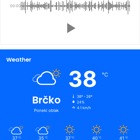
00:00
Weather
38
℃
Brčko
38º - 26º
24%
4.1 km/h
Poneki oblak
37
35
37
40
41
℃
℃
℃
℃
℃