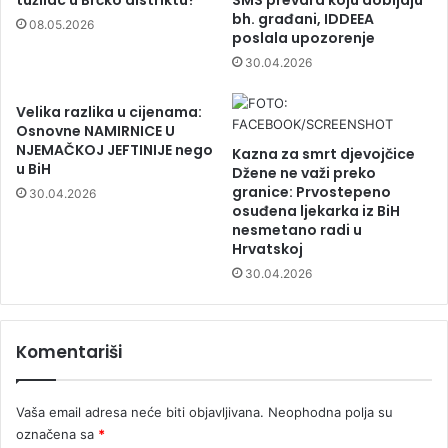
bh. građani, IDDEEA
08.05.2026
poslala upozorenje
30.04.2026
Velika razlika u cijenama:
Osnovne NAMIRNICE U
NJEMAČKOJ JEFTINIJE nego
Kazna za smrt djevojčice
u BiH
Džene ne važi preko
granice: Prvostepeno
30.04.2026
osuđena ljekarka iz BiH
nesmetano radi u
Hrvatskoj
30.04.2026
Komentariši
Vaša email adresa neće biti objavljivana.
Neophodna polja su
označena sa
*