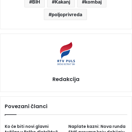
BIH
Kakanj
kombaj
poljoprivreda
Redakcija
Povezani članci
Ko će biti novi glavni
Naplate kazni: Nova runda
tužilac u Brčko distriktu?
SMS prevara koju dobijaju