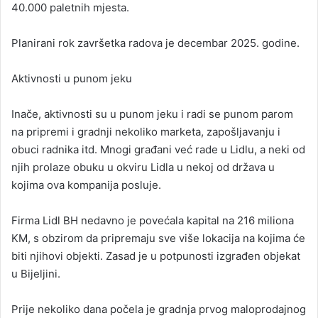
40.000 paletnih mjesta.
Planirani rok završetka radova je decembar 2025. godine.
Aktivnosti u punom jeku
Inače, aktivnosti su u punom jeku i radi se punom parom
na pripremi i gradnji nekoliko marketa, zapošljavanju i
obuci radnika itd. Mnogi građani već rade u Lidlu, a neki od
njih prolaze obuku u okviru Lidla u nekoj od država u
kojima ova kompanija posluje.
Firma Lidl BH nedavno je povećala kapital na 216 miliona
KM, s obzirom da pripremaju sve više lokacija na kojima će
biti njihovi objekti. Zasad je u potpunosti izgrađen objekat
u Bijeljini.
Prije nekoliko dana počela je gradnja prvog maloprodajnog