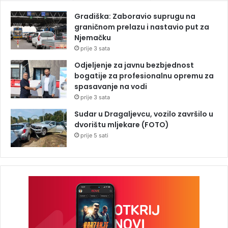
Gradiška: Zaboravio suprugu na
graničnom prelazu i nastavio put za
Njemačku
prije 3 sata
Odjeljenje za javnu bezbjednost
bogatije za profesionalnu opremu za
spasavanje na vodi
prije 3 sata
Sudar u Dragaljevcu, vozilo završilo u
dvorištu mljekare (FOTO)
prije 5 sati