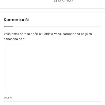
30.04.2026
Komentariši
Vaša email adresa neće biti objavljivana.
Neophodna polja su
označena sa
*
K
o
m
e
n
t
a
r
Ime
*
*