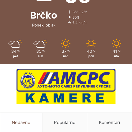
Brčko
35º - 26º
30%
6.4 km/h
Poneki oblak
34
35
37
40
41
℃
℃
℃
℃
℃
pet
sub
ned
pon
uto
Nedavno
Popularno
Komentari