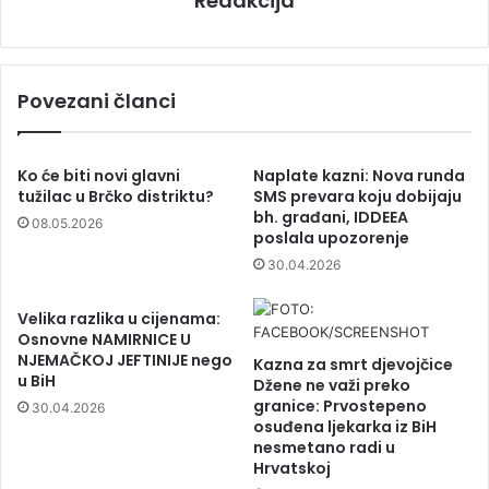
Redakcija
Povezani članci
Ko će biti novi glavni
Naplate kazni: Nova runda
tužilac u Brčko distriktu?
SMS prevara koju dobijaju
bh. građani, IDDEEA
08.05.2026
poslala upozorenje
30.04.2026
Velika razlika u cijenama:
Osnovne NAMIRNICE U
NJEMAČKOJ JEFTINIJE nego
Kazna za smrt djevojčice
u BiH
Džene ne važi preko
granice: Prvostepeno
30.04.2026
osuđena ljekarka iz BiH
nesmetano radi u
Hrvatskoj