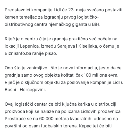
n
Predstavnici kompanije Lidl će 23. maja svečano postaviti
d
kamen temeljac za izgradnju prvog logističko-
a
distributivnog centra njemačkog giganta u BiH.
n
e
Riječ je o centru čija je gradnja praktično već počela na
m
a
lokaciji Lepenica, između Sarajeva i Kiseljaka, o čemu je
i
BiznisInfo.ba ranije pisao.
l
Ono što je zanimljivo i što je nova informacija, jeste da će
gradnja samo ovog objekta koštati čak 100 miliona evra.
Riječ je o ključnom objektu za poslovanje kompanije Lidl u
Bosni i Hercegovini.
Ovaj logistički centar će biti ključna karika u distribuciji
proizvoda koji se nalaze na policama Lidlovih prodavnica.
Prostiraće se na 60.000 metara kvadratnih, odnosno na
površini od osam fudbalskih terena. Kapacitet će biti