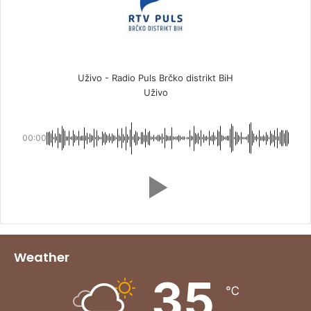
Uživo - Radio Puls Brčko distrikt BiH
Uživo
00:00
Weather
35
℃