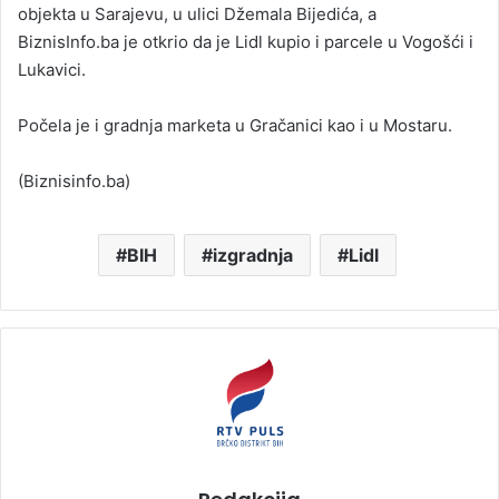
objekta u Sarajevu, u ulici Džemala Bijedića, a
BiznisInfo.ba je otkrio da je Lidl kupio i parcele u Vogošći i
Lukavici.
Počela je i gradnja marketa u Gračanici kao i u Mostaru.
(Biznisinfo.ba)
BIH
izgradnja
Lidl