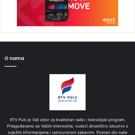
O nama
RTV Puls je Vaš izbor za kvalitetan radio i televizijski program.
Prilagođavamo se Vašim interesima, nudeći dinamično iskustvo s
svježim informacijama i raznovrsnom zabavom. Postani dio naše