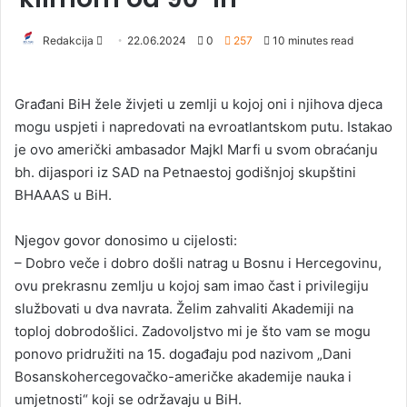
Redakcija
S
22.06.2024
0
257
10 minutes read
e
n
Građani BiH žele živjeti u zemlji u kojoj oni i njihova djeca
d
mogu uspjeti i napredovati na evroatlantskom putu. Istakao
a
je ovo američki ambasador Majkl Marfi u svom obraćanju
n
bh. dijaspori iz SAD na Petnaestoj godišnjoj skupštini
e
BHAAAS u BiH.
m
a
i
Njegov govor donosimo u cijelosti:
l
– Dobro veče i dobro došli natrag u Bosnu i Hercegovinu,
ovu prekrasnu zemlju u kojoj sam imao čast i privilegiju
službovati u dva navrata. Želim zahvaliti Akademiji na
toploj dobrodošlici. Zadovoljstvo mi je što vam se mogu
ponovo pridružiti na 15. događaju pod nazivom „Dani
Bosanskohercegovačko-američke akademije nauka i
umjetnosti“ koji se održavaju u BiH.