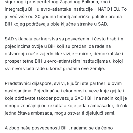
sigurnog i prosperitetnog Zapadnog Balkana, kao i
integraciju BiH u evro-atlantske institucije – NATO i EU. To
je već više od 30 godina temelj američke politike prema
BiH kojeg podržavaju obje ključne stranke u SAD.
SAD sklapaju partnerstva sa posvećenim i često hrabrim
pojedincima ovdje u BiH koji su predani da rade na
ostvarenju naše zajedničke vizije – mirne, demokratske i
prosperitetne BiH u evro-atlantskim institucijama u kojoj
svi nivoi vlasti rade u korist građana ove zemlje.
Predstavnici dijaspore, svi vi, ključni ste partneri u ovim
nastojanjima. Pojedinačne i ekonomske veze koje gajite i
koje održavate također povezuju SAD i BiH na način koji je
mnogo značajniji od rezultata koje jedan ambasador, ili čak
jedna čitava ambasada, mogu ostvariti djelujući sami.
A zbog naše posvećenosti BiH, nadamo se da ćemo