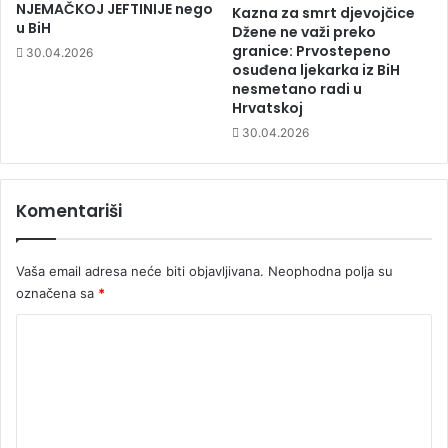
NJEMAČKOJ JEFTINIJE nego
Kazna za smrt djevojčice
u BiH
Džene ne važi preko
granice: Prvostepeno
30.04.2026
osuđena ljekarka iz BiH
nesmetano radi u
Hrvatskoj
30.04.2026
Komentariši
Vaša email adresa neće biti objavljivana.
Neophodna polja su
označena sa
*
K
o
m
e