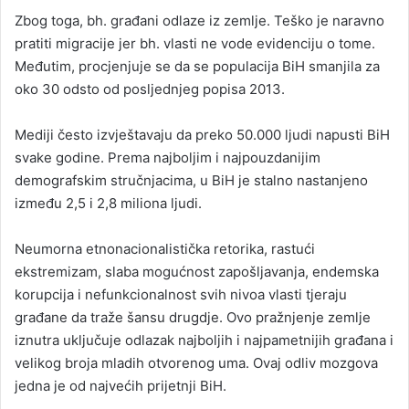
Zbog toga, bh. građani odlaze iz zemlje. Teško je naravno
pratiti migracije jer bh. vlasti ne vode evidenciju o tome.
Međutim, procjenjuje se da se populacija BiH smanjila za
oko 30 odsto od posljednjeg popisa 2013.
Mediji često izvještavaju da preko 50.000 ljudi napusti BiH
svake godine. Prema najboljim i najpouzdanijim
demografskim stručnjacima, u BiH je stalno nastanjeno
između 2,5 i 2,8 miliona ljudi.
Neumorna etnonacionalistička retorika, rastući
ekstremizam, slaba mogućnost zapošljavanja, endemska
korupcija i nefunkcionalnost svih nivoa vlasti tjeraju
građane da traže šansu drugdje. Ovo pražnjenje zemlje
iznutra uključuje odlazak najboljih i najpametnijih građana i
velikog broja mladih otvorenog uma. Ovaj odliv mozgova
jedna je od najvećih prijetnji BiH.