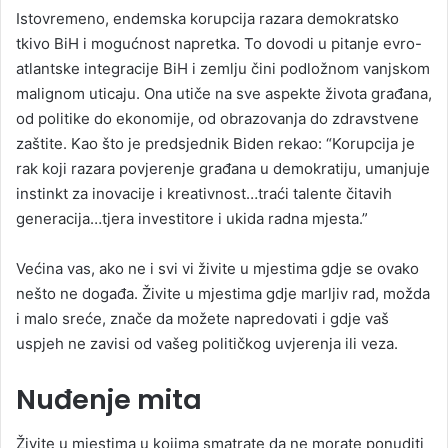
Istovremeno, endemska korupcija razara demokratsko
tkivo BiH i mogućnost napretka. To dovodi u pitanje evro-
atlantske integracije BiH i zemlju čini podložnom vanjskom
malignom uticaju. Ona utiče na sve aspekte života građana,
od politike do ekonomije, od obrazovanja do zdravstvene
zaštite. Kao što je predsjednik Biden rekao: “Korupcija je
rak koji razara povjerenje građana u demokratiju, umanjuje
instinkt za inovacije i kreativnost…traći talente čitavih
generacija…tjera investitore i ukida radna mjesta.”
Većina vas, ako ne i svi vi živite u mjestima gdje se ovako
nešto ne događa. Živite u mjestima gdje marljiv rad, možda
i malo sreće, znače da možete napredovati i gdje vaš
uspjeh ne zavisi od vašeg političkog uvjerenja ili veza.
Nuđenje mita
Živite u mjestima u kojima smatrate da ne morate ponuditi