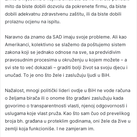
mito da biste dobili dozvolu da pokrenete firmu, da biste
dobili adekvatnu zdravstvenu zaštitu, ili da biste dobili
prolaznu ocjenu na ispitu.
Naravno da znamo da SAD imaju svoje probleme. Ali kao
Amerikanci, kolektivno se slažemo da poštujemo sistem
zakona koji se jednako odnose na sve, sa predvidivim
pravosudnim procesima u okruženju u kojem možete – a
svi ste to već dokazali – graditi bolji život sa svoju djecu i
unučad. To je ono što žele i zaslužuju ljudi u BiH.
Nažalost, mnogi politički lideri ovdje u BiH ne vode računa
o željama birača ili o onome što građani zaslužuju kada
govorimo o transparentnosti vlasti, njenoj odgovornosti i
uslugama koje vlast pruža. Kao što sam čuo od prevelikog
broja bh. građana u proteklim godinama, oni žele da žive u
zemlji koja funkcioniše. I ne zamjeram im.