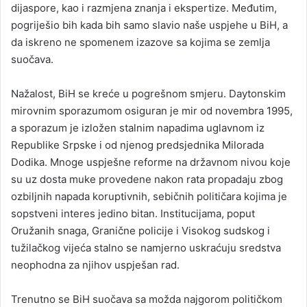
dijaspore, kao i razmjena znanja i ekspertize. Međutim,
pogriješio bih kada bih samo slavio naše uspjehe u BiH, a
da iskreno ne spomenem izazove sa kojima se zemlja
suočava.
Nažalost, BiH se kreće u pogrešnom smjeru. Daytonskim
mirovnim sporazumom osiguran je mir od novembra 1995,
a sporazum je izložen stalnim napadima uglavnom iz
Republike Srpske i od njenog predsjednika Milorada
Dodika. Mnoge uspješne reforme na državnom nivou koje
su uz dosta muke provedene nakon rata propadaju zbog
ozbiljnih napada koruptivnih, sebičnih političara kojima je
sopstveni interes jedino bitan. Institucijama, poput
Oružanih snaga, Granične policije i Visokog sudskog i
tužilačkog vijeća stalno se namjerno uskraćuju sredstva
neophodna za njihov uspješan rad.
Trenutno se BiH suočava sa možda najgorom političkom