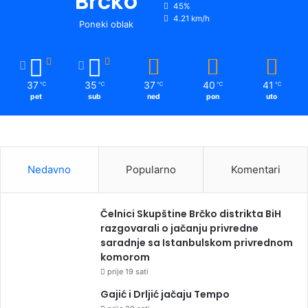
Brčko
45%
4.21 km/h
Poneki oblak
37
35
37
40
41
℃
℃
℃
℃
℃
pet
sub
ned
pon
uto
Nedavno
Popularno
Komentari
Čelnici Skupštine Brčko distrikta BiH
razgovarali o jačanju privredne
saradnje sa Istanbulskom privrednom
komorom
prije 19 sati
Gajić i Drljić jačaju Tempo