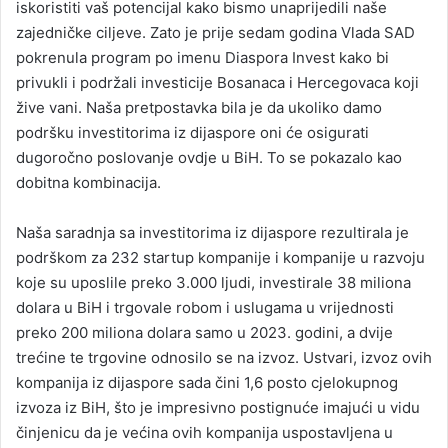
iskoristiti vaš potencijal kako bismo unaprijedili naše
zajedničke ciljeve. Zato je prije sedam godina Vlada SAD
pokrenula program po imenu Diaspora Invest kako bi
privukli i podržali investicije Bosanaca i Hercegovaca koji
žive vani. Naša pretpostavka bila je da ukoliko damo
podršku investitorima iz dijaspore oni će osigurati
dugoročno poslovanje ovdje u BiH. To se pokazalo kao
dobitna kombinacija.
Naša saradnja sa investitorima iz dijaspore rezultirala je
podrškom za 232 startup kompanije i kompanije u razvoju
koje su uposlile preko 3.000 ljudi, investirale 38 miliona
dolara u BiH i trgovale robom i uslugama u vrijednosti
preko 200 miliona dolara samo u 2023. godini, a dvije
trećine te trgovine odnosilo se na izvoz. Ustvari, izvoz ovih
kompanija iz dijaspore sada čini 1,6 posto cjelokupnog
izvoza iz BiH, što je impresivno postignuće imajući u vidu
činjenicu da je većina ovih kompanija uspostavljena u