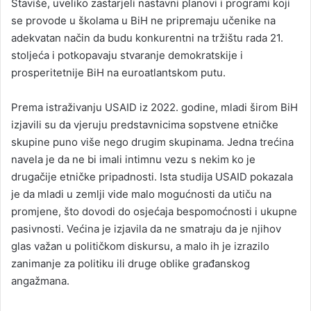
Štaviše, uveliko zastarjeli nastavni planovi i programi koji
se provode u školama u BiH ne pripremaju učenike na
adekvatan način da budu konkurentni na tržištu rada 21.
stoljeća i potkopavaju stvaranje demokratskije i
prosperitetnije BiH na euroatlantskom putu.
Prema istraživanju USAID iz 2022. godine, mladi širom BiH
izjavili su da vjeruju predstavnicima sopstvene etničke
skupine puno više nego drugim skupinama. Jedna trećina
navela je da ne bi imali intimnu vezu s nekim ko je
drugačije etničke pripadnosti. Ista studija USAID pokazala
je da mladi u zemlji vide malo mogućnosti da utiču na
promjene, što dovodi do osjećaja bespomoćnosti i ukupne
pasivnosti. Većina je izjavila da ne smatraju da je njihov
glas važan u političkom diskursu, a malo ih je izrazilo
zanimanje za politiku ili druge oblike građanskog
angažmana.