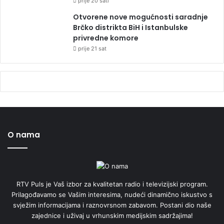
prije 20 sati
Otvorene nove mogućnosti saradnje
Brčko distrikta BiH i Istanbulske
privredne komore
prije 21 sat
O nama
RTV Puls je Vaš izbor za kvalitetan radio i televizijski program.
Prilagođavamo se Vašim interesima, nudeći dinamično iskustvo s
svježim informacijama i raznovrsnom zabavom. Postani dio naše
zajednice i uživaj u vrhunskim medijskim sadržajima!