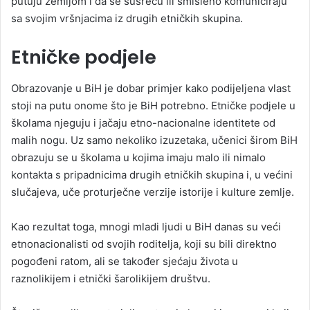
putuju zemljom i da se susreću ili smisleno komuniciraju
sa svojim vršnjacima iz drugih etničkih skupina.
Etničke podjele
Obrazovanje u BiH je dobar primjer kako podijeljena vlast
stoji na putu onome što je BiH potrebno. Etničke podjele u
školama njeguju i jačaju etno-nacionalne identitete od
malih nogu. Uz samo nekoliko izuzetaka, učenici širom BiH
obrazuju se u školama u kojima imaju malo ili nimalo
kontakta s pripadnicima drugih etničkih skupina i, u većini
slučajeva, uče proturječne verzije istorije i kulture zemlje.
Kao rezultat toga, mnogi mladi ljudi u BiH danas su veći
etnonacionalisti od svojih roditelja, koji su bili direktno
pogođeni ratom, ali se također sjećaju života u
raznolikijem i etnički šarolikijem društvu.