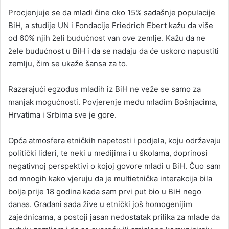
Procjenjuje se da mladi čine oko 15% sadašnje populacije
BiH, a studije UN i Fondacije Friedrich Ebert kažu da više
od 60% njih želi budućnost van ove zemlje. Kažu da ne
žele budućnost u BiH i da se nadaju da će uskoro napustiti
zemlju, čim se ukaže šansa za to.
Razarajući egzodus mladih iz BiH ne veže se samo za
manjak mogućnosti. Povjerenje među mladim Bošnjacima,
Hrvatima i Srbima sve je gore.
Opća atmosfera etničkih napetosti i podjela, koju održavaju
politički lideri, te neki u medijima i u školama, doprinosi
negativnoj perspektivi o kojoj govore mladi u BiH. Čuo sam
od mnogih kako vjeruju da je multietnička interakcija bila
bolja prije 18 godina kada sam prvi put bio u BiH nego
danas. Građani sada žive u etnički još homogenijim
zajednicama, a postoji jasan nedostatak prilika za mlade da