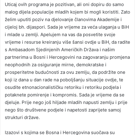
Uticaj ovih programa je pozitivan, ali oni dopiru do samo
malog dijela populacije mladih kojem bi mogli koristiti. Zato
želim uputiti poziv na djelovanje članovima Akademije i
cijeloj bh. dijaspori. Sada je vrijeme za veća ulaganja u BiH
i mlade u zemlji. Apelujem na vas da posvetite svoje
vrijeme i resurse kreiranju više šansi ovdje u BiH, da radite
s Ambasadom Sjedinjenih Američkih Država i našim
partnerima u Bosni i Hercegovini na zagovaranju promjena
neophodnih za osiguranje mirne, demokratske i
prosperitetne budućnosti za ovu zemlju, da podržite one
koji iz dana u dan rade na poboljšanju situacije ovdje, te
osudite etnonacionalističku retoriku i retoriku podjela i
potaknete pomirenje i kompromis. Sada je vrijeme da se
djeluje. Prije nego još hiljade mladih napusti zemlju i prije
nego što društvene podjele i napetosti zaprijete samoj
strukturi države.
Izazovi s kojima se Bosna i Hercegovina suočava su