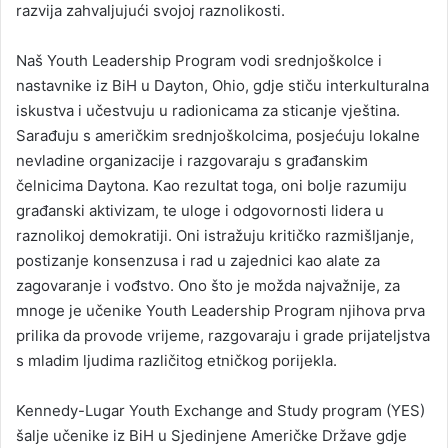
razvija zahvaljujući svojoj raznolikosti.
Naš Youth Leadership Program vodi srednjoškolce i
nastavnike iz BiH u Dayton, Ohio, gdje stiču interkulturalna
iskustva i učestvuju u radionicama za sticanje vještina.
Sarađuju s američkim srednjoškolcima, posjećuju lokalne
nevladine organizacije i razgovaraju s građanskim
čelnicima Daytona. Kao rezultat toga, oni bolje razumiju
građanski aktivizam, te uloge i odgovornosti lidera u
raznolikoj demokratiji. Oni istražuju kritičko razmišljanje,
postizanje konsenzusa i rad u zajednici kao alate za
zagovaranje i vođstvo. Ono što je možda najvažnije, za
mnoge je učenike Youth Leadership Program njihova prva
prilika da provode vrijeme, razgovaraju i grade prijateljstva
s mladim ljudima različitog etničkog porijekla.
Kennedy-Lugar Youth Exchange and Study program (YES)
šalje učenike iz BiH u Sjedinjene Američke Države gdje