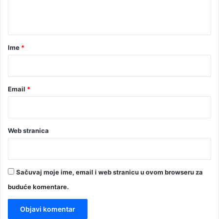
n
t
a
r
Ime
*
*
Email
*
Web stranica
Sačuvaj moje ime, email i web stranicu u ovom browseru za
buduće komentare.