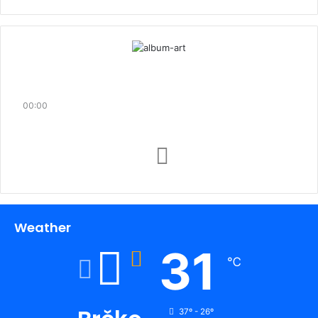
00:00
Weather
31
℃
37º - 26º