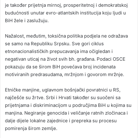
je također prijetnja mirnoj, prosperitetnoj i demokratskoj
budućnosti unutar evro-atlantskih institucija koju ljudi u
BiH žele i zaslužuju.
Nažalost, međutim, toksična politika podjela ne odražava
se samo na Republiku Srpsku. Sve gori ciklus
etnonacionalističkih prepucavanja ima očigledan i
negativan uticaj na život svih bh. građana. Podaci OSCE
pokazuju da se širom BiH povećava broj incidenata
motiviranih predrasudama, mržnjom i govorom mržnje.
Etničke manjine, uglavnom bošnjački povratnici u RS,
najčešće su žrtve. Srbi i Hrvati također su suočeni sa
prijetnjama i diskriminacijom u područjima BiH u kojima su
manjina. Negiranje genocida i veličanje ratnih zločinaca i
dalje dijele lokalne zajednice i prepreka su procesu
pomirenja širom zemlje.