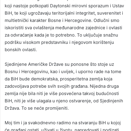
koji nastoje potkopati Daytonski mirovni sporazum i Ustav
BiH, te koji ugrožavaju teritorijalni integritet, suverenitet i
multietnički karakter Bosne i Hercegovine. Odlučni smo
iskoristiti sva ovlaštenja međunarodne zajednice i ovlasti
za odvraćanje kada je to potrebno. To uključuje snažnu
podršku visokom predstavniku i njegovom korištenju
bonskih ovlasti.
Sjedinjene Američke Države su ponosne što stoje uz
Bosnu i Hercegovinu, kao i uvijek, i uporno rade na tome
da BiH bude demokratska, prosperitetna zemlja koja
zadovoljava potrebe svih svojih građana. Nijedna druga
zemlja nije bila niti je više posvećena takvoj budućnosti
BiH, niti je više ulagala u njeno ostvarenje, od Sjedinjenih
Država. To se neće promijeniti.
Moj tim i ja svakodnevno radimo na stvaranju BiH u kojoj
će građani ostati, uživati u životu, napredovati i podizati