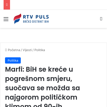
Izbornik
Pr
Početna
/
Vijesti
/
Politika
Politika
Marfi: BiH se kreće u
pogrešnom smjeru,
suočava se možda sa
najgorom političkom
klimom od 90-ih