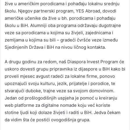
žive u američkim porodicama i pohađaju lokalnu srednju
školu. Njegov partnerski program, YES Abroad, dovodi
američke učenike da žive u bh. porodicama i pohađaju
školu u BiH. Alumniji oba programa održavaju dugotrajne
veze sa porodicama u kojima su živjeli, zajednicama i
zemljama u kojima su bili – gradeći čvršće veze između
Sjedinjenih Država i BiH na nivou ličnog kontakta.
A drugu godinu za redom, naš Diaspora Invest Program će
uskoro dovesti grupu pripravnika iz dijaspore u BiH kako bi
proveli mjesec avgust radeći za lokalne firme, ponovo
upoznajući svoju kulturu, jezik, prijatelje i porodice, te
stvarajući duboke, trajne veze sa svojom domovinom.
Jedan od prošlogodišnjih uspjeha je pomoć u kreiranju
web platforme za digitalne nomade koju već koriste
stotine ljudi koji dolaze živjeti i raditi u BiH. Jedva čekam
da vidim šta će postići ovogodišnja grupa.