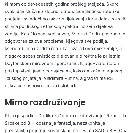
klimom od devedesetih godina prošlog stoljeća. Skoro
svaki dan slušamo zlobnu, etnonacionalističku retoriku
podjela i svjedočimo takvom djelovanju koje dolazi sa svih
strana političkog i etničkog spektra i iz svih dijelova
zemlje. Kao što sam već naveo, Milorad Dodik posebno je
odgovoran za ove probleme. Njegova sve podlija,
ksenofobična i zadrta retorika razara tkivo ove zemlje, a
njegovo secesionističko djelovanje direktna je prijetnja
Daytonskom mirovnom sporazumu. Njegov autoritaran
pristup vlasti jasno podsjeća na, kako on kaže, njegovog
„bliskog prijatelja“ Vladimira Putina, a građanima RS
uskraćuje osnovna prava i slobode.
Mirno razdruživanje
Plan gospodina Dodika za “mirno razdruživanje” Republike
Srpske od BiH opasna je fantazija, nezakonita je i
predstavlja prijetnju suštinskim interesima SAD u BiH. Ona