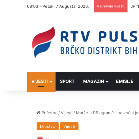
08:03 - Petak, 7 Augusta. 2026.
Najnovije vijesti
JP “
VIJESTI
SPORT
MAGAZIN
EMISIJE
Početna
/
Vijesti
/
Marže u RS ograničili na voćni j
Društvo
Vijesti