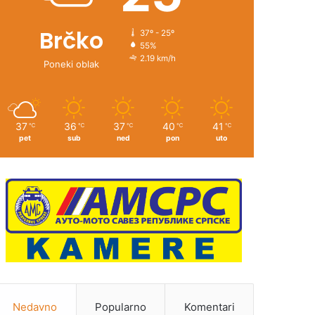
Brčko
37º - 25º
55%
2.19 km/h
Poneki oblak
37
36
37
40
41
℃
℃
℃
℃
℃
pet
sub
ned
pon
uto
Nedavno
Popularno
Komentari