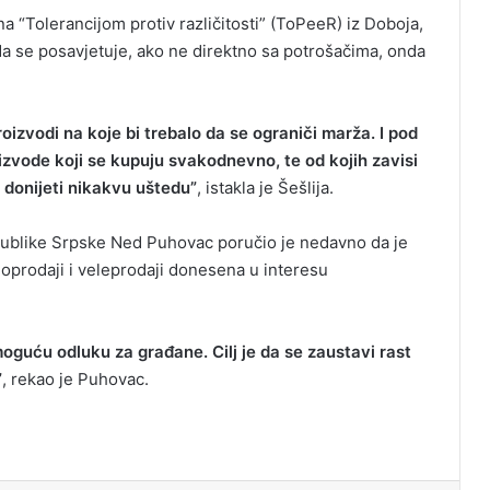
na “Tolerancijom protiv različitosti” (ToPeeR) iz Doboja,
 da se posavjetuje, ako ne direktno sa potrošačima, onda
oizvodi na koje bi trebalo da se ograniči marža. I pod
oizvode koji se kupuju svakodnevno, te od kojih zavisi
 donijeti nikakvu uštedu”
, istakla je Šešlija.
epublike Srpske Ned Puhovac poručio je nedavno da je
oprodaji i veleprodaji donesena u interesu
oguću odluku za građane. Cilj je da se zaustavi rast
”
, rekao je Puhovac.