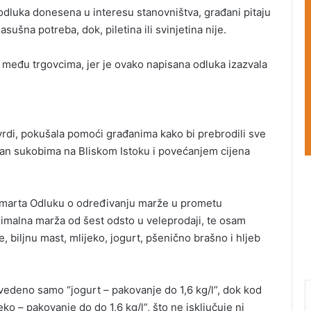
odluka donesena u interesu stanovništva, građani pitaju
ušna potreba, dok, piletina ili svinjetina nije.
među trgovcima, jer je ovako napisana odluka izazvala
vrdi, pokušala pomoći građanima kako bi prebrodili sve
zvan sukobima na Bliskom Istoku i povećanjem cijena
. marta Odluku o određivanju marže u prometu
imalna marža od šest odsto u veleprodaji, te osam
e, biljnu mast, mlijeko, jogurt, pšenično brašno i hljeb
avedeno samo “jogurt – pakovanje do 1,6 kg/l”, dok kod
eko – pakovanje do do 1,6 kg/l”, što ne isključuje ni