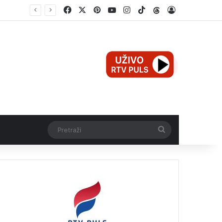
Facebook
X
Pinterest
YouTube
Instagram
TikTok
Threads
Log In
Pretraži