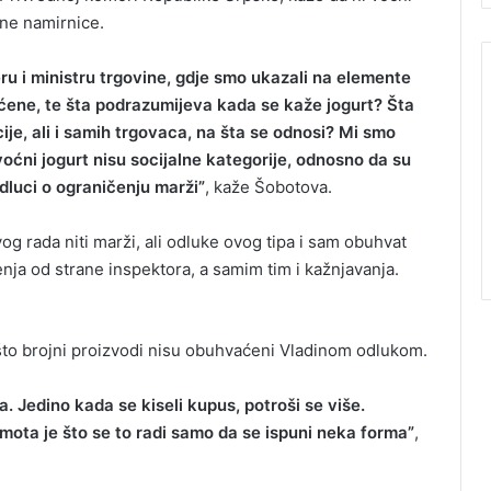
tne namirnice.
jeru i ministru trgovine, gdje smo ukazali na elemente
ćene, te šta podrazumijeva kada se kaže jogurt? Šta
je, ali i samih trgovaca, na šta se odnosi? Mi smo
 voćni jogurt nisu socijalne kategorije, odnosno da su
odluci o ograničenju marži”
, kaže Šobotova.
og rada niti marži, ali odluke ovog tipa i sam obuhvat
ja od strane inspektora, a samim tim i kažnjavanja.
što brojni proizvodi nisu obuhvaćeni Vladinom odlukom.
. Jedino kada se kiseli kupus, potroši se više.
mota je što se to radi samo da se ispuni neka forma”
,