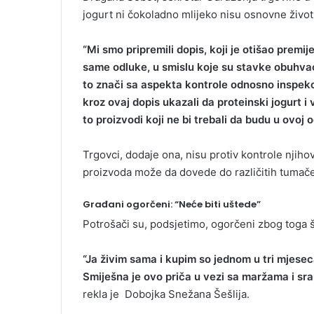
jogurt ni čokoladno mlijeko nisu osnovne živo
“Mi smo pripremili dopis, koji je otišao premi
same odluke, u smislu koje su stavke obuhva
to znači sa aspekta kontrole odnosno inspekci
kroz ovaj dopis ukazali da proteinski jogurt i
to proizvodi koji ne bi trebali da budu u ovoj 
Trgovci, dodaje ona, nisu protiv kontrole njihov
proizvoda može da dovede do različitih tumačen
Građani ogorčeni: “Neće biti uštede”
Potrošači su, podsjetimo, ogorčeni zbog toga 
“Ja živim sama i kupim so jednom u tri mjeseca
Smiješna je ovo priča u vezi sa maržama i sra
rekla je Dobojka Snežana Šešlija.