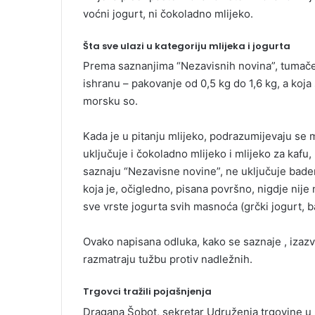
voćni jogurt, ni čokoladno mlijeko.
Šta sve ulazi u kategoriju mlijeka i jogurta
Prema saznanjima “Nezavisnih novina”, tumačen
ishranu – pakovanje od 0,5 kg do 1,6 kg, a koja 
morsku so.
Kada je u pitanju mlijeko, podrazumijevaju se m
uključuje i čokoladno mlijeko i mlijeko za kafu,
saznaju “Nezavisne novine”, ne uključuje bademo
koja je, očigledno, pisana površno, nigdje nije
sve vrste jogurta svih masnoća (grčki jogurt, ba
Ovako napisana odluka, kako se saznaje , izazv
razmatraju tužbu protiv nadležnih.
Trgovci tražili pojašnjenja
Dragana Šobot, sekretar Udruženja trgovine u 