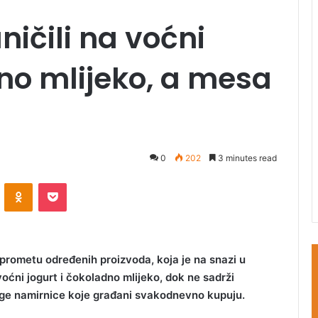
ničili na voćni
dno mlijeko, a mesa
0
202
3 minutes read
ontakte
Odnoklassniki
Pocket
rometu određenih proizvoda, koja je na snazi u
 voćni jogurt i čokoladno mlijeko, dok ne sadrži
ruge namirnice koje građani svakodnevno kupuju.