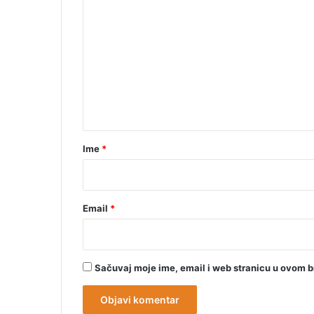
o
m
e
n
t
a
r
Ime
*
*
Email
*
Sačuvaj moje ime, email i web stranicu u ovom 