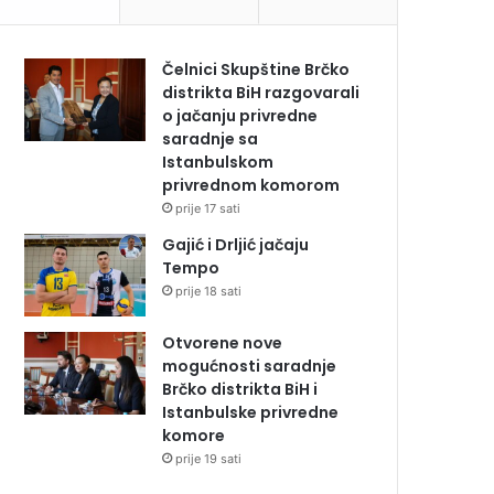
Čelnici Skupštine Brčko
distrikta BiH razgovarali
o jačanju privredne
saradnje sa
Istanbulskom
privrednom komorom
prije 17 sati
Gajić i Drljić jačaju
Tempo
prije 18 sati
Otvorene nove
mogućnosti saradnje
Brčko distrikta BiH i
Istanbulske privredne
komore
prije 19 sati