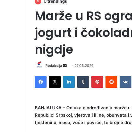
U trendingu
Marže u RS ogra
jogurt i čokola
nigdje
Redakcija
S
27.03.2026
e
Facebook
X
LinkedIn
Tumblr
Pinterest
Reddit
VK
n
d
a
n
BANJALUKA – Odluka o određivanju marže u p
e
Republici Srpskoj, vjerovali ili ne, obuhvata i
m
tjesteninu, meso, voće i povrće, te brojne d
a
i