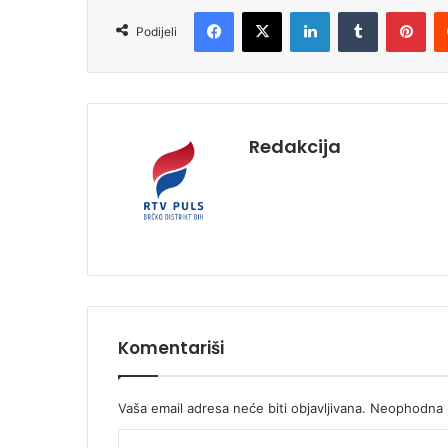
Facebook
X
LinkedIn
Tumblr
Pinterest
Podijeli
Redakcija
Komentariši
Vaša email adresa neće biti objavljivana.
Neophodna p
K