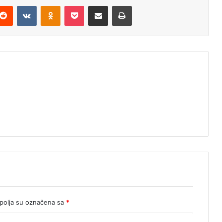
Reddit
VKontakte
Odnoklassniki
Pocket
Podijeli putem Emaila
Štampaj
olja su označena sa
*