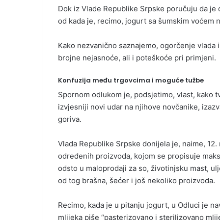
l
Dok iz Vlade Republike Srpske poručuju da je 
od kada je, recimo, jogurt sa šumskim voćem nas
Kako nezvanično saznajemo, ogorčenje vlada i 
brojne nejasnoće, ali i poteškoće pri primjeni.
Konfuzija među trgovcima i moguće tužbe
Spornom odlukom je, podsjetimo, vlast, kako t
izvjesniji novi udar na njihove novčanike, iza
goriva.
Vlada Republike Srpske donijela je, naime, 12
određenih proizvoda, kojom se propisuje maks
odsto u maloprodaji za so, životinjsku mast, ulj
od tog brašna, šećer i još nekoliko proizvoda.
Recimo, kada je u pitanju jogurt, u Odluci je n
mlijeka piše “pasterizovano i sterilizovano mlij