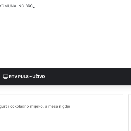
KOMUNALNO BRČKO”: Voda iz rezervoara Gajevi trenutno nije za piće
RTV PULS – UŽIVO
ogurt i čokoladno mlijeko, a mesa nigdje