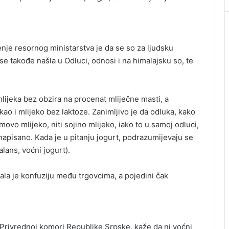
je resornog ministarstva je da se so za ljudsku
se takođe našla u Odluci, odnosi i na himalajsku so, te
lijeka bez obzira na procenat mliječne masti, a
 kao i mlijeko bez laktoze. Zanimljivo je da odluka, kako
vo mlijeko, niti sojino mlijeko, iako to u samoj odluci,
 napisano. Kada je u pitanju jogurt, podrazumijevaju se
lans, voćni jogurt).
ala je konfuziju među trgovcima, a pojedini čak
Privrednoj komori Republike Srpske, kaže da ni voćni