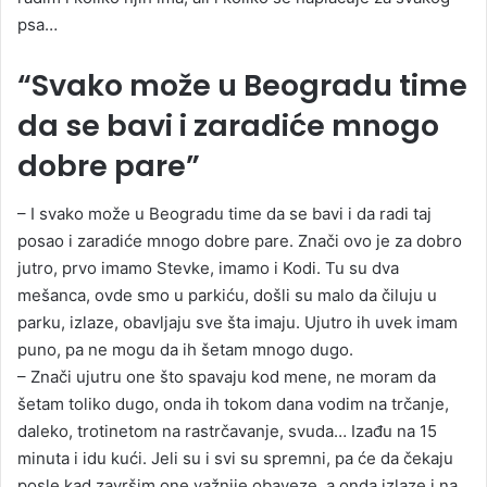
psa…
“Svako može u Beogradu time
da se bavi i zaradiće mnogo
dobre pare”
– I svako može u Beogradu time da se bavi i da radi taj
posao i zaradiće mnogo dobre pare. Znači ovo je za dobro
jutro, prvo imamo Stevke, imamo i Kodi. Tu su dva
mešanca, ovde smo u parkiću, došli su malo da čiluju u
parku, izlaze, obavljaju sve šta imaju. Ujutro ih uvek imam
puno, pa ne mogu da ih šetam mnogo dugo.
– Znači ujutru one što spavaju kod mene, ne moram da
šetam toliko dugo, onda ih tokom dana vodim na trčanje,
daleko, trotinetom na rastrčavanje, svuda… Izađu na 15
minuta i idu kući. Jeli su i svi su spremni, pa će da čekaju
posle kad završim one važnije obaveze, a onda izlaze i na