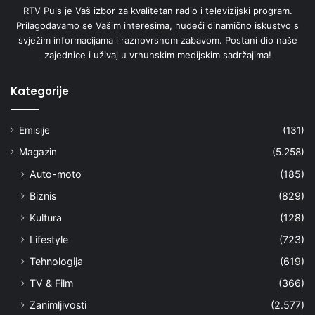
RTV Puls je Vaš izbor za kvalitetan radio i televizijski program.
Prilagođavamo se Vašim interesima, nudeći dinamično iskustvo s
svježim informacijama i raznovrsnom zabavom. Postani dio naše
zajednice i uživaj u vrhunskim medijskim sadržajima!
Kategorije
Emisije
(131)
Magazin
(5.258)
Auto-moto
(185)
Biznis
(829)
Kultura
(128)
Lifestyle
(723)
Tehnologija
(619)
TV & Film
(366)
Zanimljivosti
(2.577)