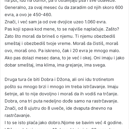
na put, idu na odmor, pa ti ostavljaju psa i sve obaveze.
Generalno, za ovaj mesec ću da zaradim od njih skoro 600
evra, a ovo je 450-460.
Znači, i već sam ja od ove dvojice uzeo 1.060 evra.
Pas koji spava kod mene, to se najviše naplaćuje. Zašto?
Zato što moraš da brineš o njemu. Ti njemu obezbediš
smeštaj i obezbediš tvoje vreme. Moraš da čistiš, moraš
ovo, moraš ono. Pa iskreno, čak i 20 evra je mnogo malo.
Ako pas dolazi mesec dana, to je već i okej. Oni imaju i jako
dobar smeštaj, ima klima, ima grejanje, ima svega.
Druga tura će biti Dobra i Džona, ali oni idu trotinetom
pošto su mnogo brzi i mnogo im treba istrčavanje. Imaju
šetnje, ali to nije dovoljno i moraš da ih vodiš na trčanje.
Dobra, ona tri puta nedeljno dođe samo na rastrčavanje.
Znači, od 8 ujutru do 8 uveče, ide dvaputa dnevno na
rastrčavanje.
I to se isto plaća jako dobro.Njome se bavim već 4 godine.