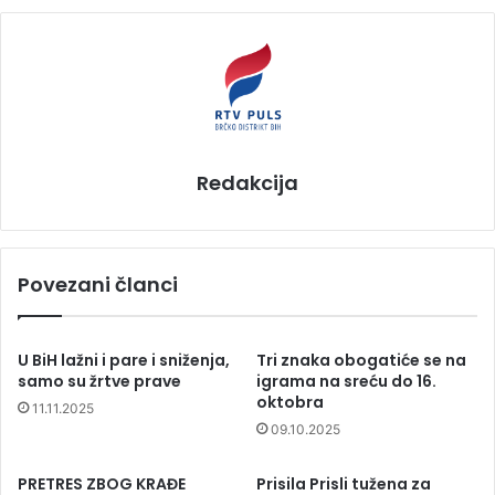
Redakcija
Povezani članci
U BiH lažni i pare i sniženja,
Tri znaka obogatiće se na
samo su žrtve prave
igrama na sreću do 16.
oktobra
11.11.2025
09.10.2025
PRETRES ZBOG KRAĐE
Prisila Prisli tužena za