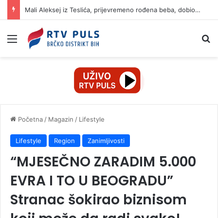
Mali Aleksej iz Teslića, prijevremeno rođena beba, dobio životnu bitku na UKC-u Srpske
Izbornik
Pr
Početna
/
Magazin
/
Lifestyle
Lifestyle
Region
Zanimljivosti
“MJESEČNO ZARADIM 5.000
EVRA I TO U BEOGRADU”
Stranac šokirao biznisom