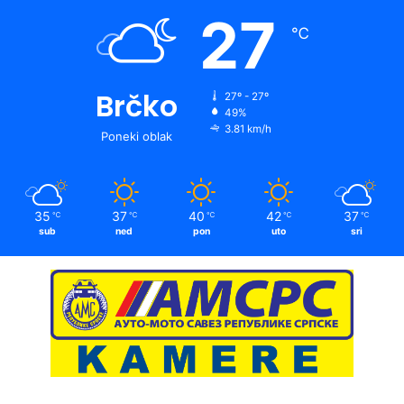
27
℃
Brčko
27º - 27º
49%
3.81 km/h
Poneki oblak
35
37
40
42
37
℃
℃
℃
℃
℃
sub
ned
pon
uto
sri