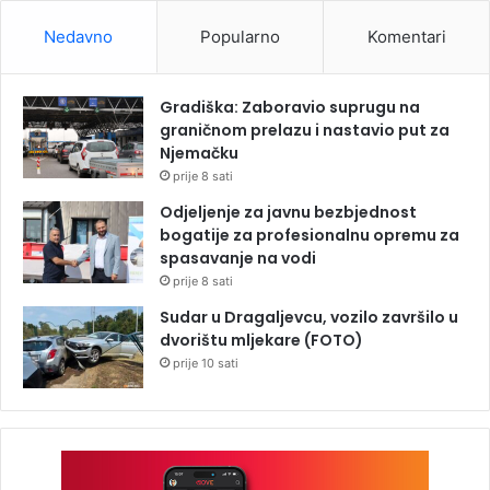
Nedavno
Popularno
Komentari
Gradiška: Zaboravio suprugu na
graničnom prelazu i nastavio put za
Njemačku
prije 8 sati
Odjeljenje za javnu bezbjednost
bogatije za profesionalnu opremu za
spasavanje na vodi
prije 8 sati
Sudar u Dragaljevcu, vozilo završilo u
dvorištu mljekare (FOTO)
prije 10 sati