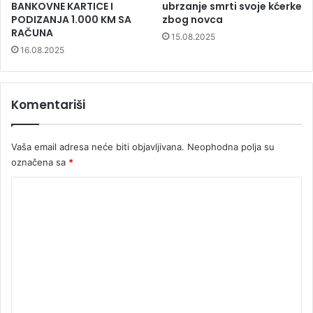
BANKOVNE KARTICE I
ubrzanje smrti svoje kćerke
PODIZANJA 1.000 KM SA
zbog novca
RAČUNA
15.08.2025
16.08.2025
Komentariši
Vaša email adresa neće biti objavljivana.
Neophodna polja su
označena sa
*
K
o
m
e
n
t