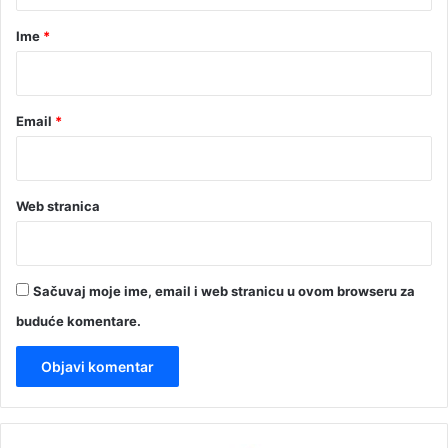
a
r
Ime
*
*
Email
*
Web stranica
Sačuvaj moje ime, email i web stranicu u ovom browseru za
buduće komentare.