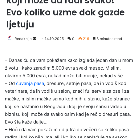
koji može da radi svako!
Evo koliko uzme dok gazde
ljetuju
Redakcija
S
14.10.2025
0
216
3 minutes read
e
n
– Danas ću da vam pokažem kako izgleda jedan dan u mom
d
životu i kako zaradim 5.000 evra svaki mesec. Mislim,
a
okvirno 5.000 evra, nekad može biti manje, nekad više…
n
– Od
čuvanja pasa
, dresure, šetnje pasa, da ih vodiš kod
e
veterinara, da ih vodiš u salon, znači ful servis za pse i za
m
a
mačke, mislim mačke samo kod njih u stanu, kaže stranac
i
koji se nastanio u Beogradu i koji je svoju šansu video u
l
biznisu koji može da svako osim kad je reč o dresuri pasa.
Evo šta kaže dalje…
– Hoću da vam pokažem od jutra do večeri sa koliko pasa
radim i koliko njih ima, ali i koliko se naplaćuje za svakog