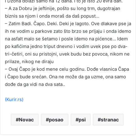
I Džona dolazi samo na 12 dana. I to je isto 20 evra dan.
– A za Dobru je jeftinije, pošto su long trm, dugotrajan
biznis sa njom i onda moraš da daš popust…
– Zatim Badi. Čapo. Deki. Deki je lagoto. Ove dlakave pse ja
ih ne vodim u parkove zato što brzo se prljaju i onda idemo
na asfalt malo se šetamo i posle idemo na pićence… Idem
po kafićima jedno triput dnevno i vodim uvek pse po dva-
tri-četiri, oni su pristojni, uvek budu bez povoca, nikom ne
prilaze, nikog ne diraju
– Ovaj Čapo je kod mene celu godinu. Dođe vlasnica Čapa
i Čapo bude srećan. Ona ne može da ga uzme, ona samo
dođe da ga vidi na dva sata..
(Kurir.rs)
Novac
posao
psi
stranac