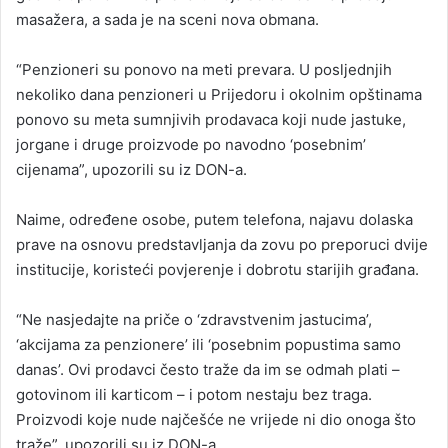
masažera, a sada je na sceni nova obmana.
“Penzioneri su ponovo na meti prevara. U posljednjih
nekoliko dana penzioneri u Prijedoru i okolnim opštinama
ponovo su meta sumnjivih prodavaca koji nude jastuke,
jorgane i druge proizvode po navodno ‘posebnim’
cijenama”, upozorili su iz DON-a.
Naime, određene osobe, putem telefona, najavu dolaska
prave na osnovu predstavljanja da zovu po preporuci dvije
institucije, koristeći povjerenje i dobrotu starijih građana.
“Ne nasjedajte na priče o ‘zdravstvenim jastucima’,
‘akcijama za penzionere’ ili ‘posebnim popustima samo
danas’. Ovi prodavci često traže da im se odmah plati –
gotovinom ili karticom – i potom nestaju bez traga.
Proizvodi koje nude najčešće ne vrijede ni dio onoga što
traže”, upozorili su iz DON-a.