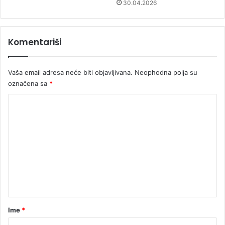
30.04.2026
Komentariši
Vaša email adresa neće biti objavljivana.
Neophodna polja su
označena sa
*
K
o
m
e
n
t
a
r
Ime
*
*