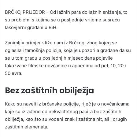
n
BRČKO, PRIJEDOR – Od lažnih para do lažnih sniženja, to
d
su problemi s kojima se u posljednje vrijeme susreću
a
lakovjerni građani u BiH.
n
e
Zanimljiv primjer stiže nam iz Brčkog, zbog kojeg se
m
a
oglasila i tamošnja policija, koja je upozorila građane da su
i
se u tom gradu u posljednjih mjesec dana pojavile
l
takozvane filmske novčanice u apoenima od pet, 10, 20 i
50 evra.
Bez zaštitnih obilježja
Kako su naveli iz brčanske policije, riječ je o novčanicama
koje su izrađene od nekvalitetnog papira bez zaštitnih
obilježja, kao što su vodeni znak i zaštitna nit, ali i drugih
zaštitnih elemenata.