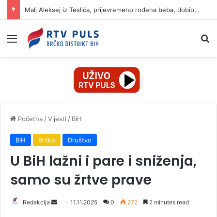
Mali Aleksej iz Teslića, prijevremeno rođena beba, dobio životnu bitku na UKC-u Srpske
Izbornik
Pr
Početna
/
Vijesti
/
BiH
BiH
Brčko
Društvo
U BiH lažni i pare i sniženja,
samo su žrtve prave
Redakcija
S
11.11.2025
0
272
2 minutes read
e