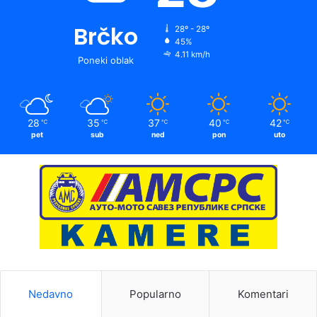
Brčko
28º - 28º
45%
4.11 km/h
Poneki oblak
28
35
37
40
42
℃
℃
℃
℃
℃
pet
sub
ned
pon
uto
Nedavno
Popularno
Komentari