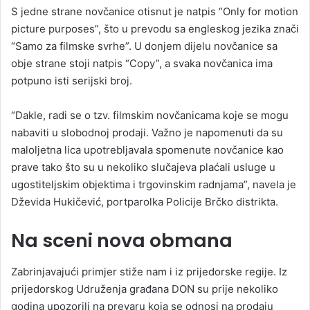
S jedne strane novčanice otisnut je natpis “Only for motion
picture purposes”, što u prevodu sa engleskog jezika znači
“Samo za filmske svrhe”. U donjem dijelu novčanice sa
obje strane stoji natpis “Copy”, a svaka novčanica ima
potpuno isti serijski broj.
“Dakle, radi se o tzv. filmskim novčanicama koje se mogu
nabaviti u slobodnoj prodaji. Važno je napomenuti da su
maloljetna lica upotrebljavala spomenute novčanice kao
prave tako što su u nekoliko slučajeva plaćali usluge u
ugostiteljskim objektima i trgovinskim radnjama”, navela je
Dževida Hukičević, portparolka Policije Brčko distrikta.
Na sceni nova obmana
Zabrinjavajući primjer stiže nam i iz prijedorske regije. Iz
prijedorskog Udruženja građana DON su prije nekoliko
godina upozorili na prevaru koja se odnosi na prodaju