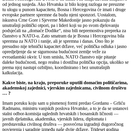
od jednog susjeda. Ako Hrvatska iz bilo kojeg razloga ne preuzme
tu ulogu u punom kapacitetu, Bosna i Hercegovina će imati i druge
evropske partnere spremne da budu njeni sponzori. Uostalom,
iskustva Crne Gore i Sjeverne Makedonije jasno pokazuju da
unutrašnji politički otpori, pa i lideri koji su po svom djelovanju
podsjećali na „domaće Dodike“, nisu bili nepremostiva prepreka za
članstvo u NATO-u. Zato smatram da je Bosna i Hercegovina bila
spremna za NATO i ranije, ali je spremna i danas. Ono što je
presudno nije tehnički kapacitet države, već politička odluka i jasno
opredjeljenje da se sigurnosna budućnost zemlje veže za
evroatlantski okvir. U tom smislu, NATO članstvo nije pitanje
daleke budućnosti, nego realna i dostižna politička opcija, ukoliko se
prema njoj nastupi ozbiljno, koordinirano i bez unutrašnjih
kalkulacija.
Kakve biste, na kraju, preporuke uputili domaćim političarima,
akademskoj zajednici, vjerskim zajednicama, civilnom društvu
… ?
Imam poruku koju sam u pismenoj formi predao Gordanu – Grliću
Radmanu, ministru vanjskih poslova Hrvatske, a to je da se ustanovi
stalni odbor-komisija uglednih hrvatskih i bosanskih ličnosti —
javnih djelatnika, akademika, vjerskih lidera, diplomata i
predstavnika civilnog društva — posvećena izgradnji dugoročnog
povjerenja i saradnje između naše dvije države. Trideset godina