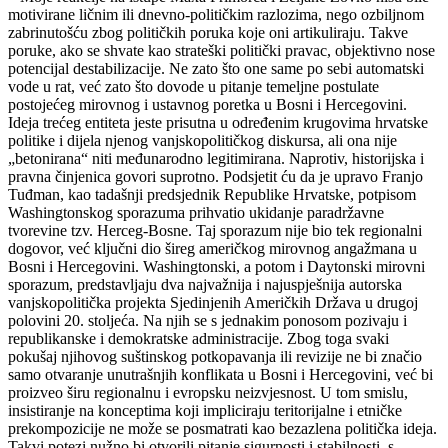
motivirane ličnim ili dnevno-političkim razlozima, nego ozbiljnom
zabrinutošću zbog političkih poruka koje oni artikuliraju. Takve
poruke, ako se shvate kao strateški politički pravac, objektivno nose
potencijal destabilizacije. Ne zato što one same po sebi automatski
vode u rat, već zato što dovode u pitanje temeljne postulate
postojećeg mirovnog i ustavnog poretka u Bosni i Hercegovini.
Ideja trećeg entiteta jeste prisutna u određenim krugovima hrvatske
politike i dijela njenog vanjskopolitičkog diskursa, ali ona nije
„betonirana“ niti međunarodno legitimirana. Naprotiv, historijska i
pravna činjenica govori suprotno. Podsjetit ću da je upravo Franjo
Tuđman, kao tadašnji predsjednik Republike Hrvatske, potpisom
Washingtonskog sporazuma prihvatio ukidanje paradržavne
tvorevine tzv. Herceg-Bosne. Taj sporazum nije bio tek regionalni
dogovor, već ključni dio šireg američkog mirovnog angažmana u
Bosni i Hercegovini. Washingtonski, a potom i Daytonski mirovni
sporazum, predstavljaju dva najvažnija i najuspješnija autorska
vanjskopolitička projekta Sjedinjenih Američkih Država u drugoj
polovini 20. stoljeća. Na njih se s jednakim ponosom pozivaju i
republikanske i demokratske administracije. Zbog toga svaki
pokušaj njihovog suštinskog potkopavanja ili revizije ne bi značio
samo otvaranje unutrašnjih konflikata u Bosni i Hercegovini, već bi
proizveo širu regionalnu i evropsku neizvjesnost. U tom smislu,
insistiranje na konceptima koji impliciraju teritorijalne i etničke
prekompozicije ne može se posmatrati kao bezazlena politička ideja.
Takvi potezi nužno bi otvorili pitanje sigurnosti i stabilnosti, s