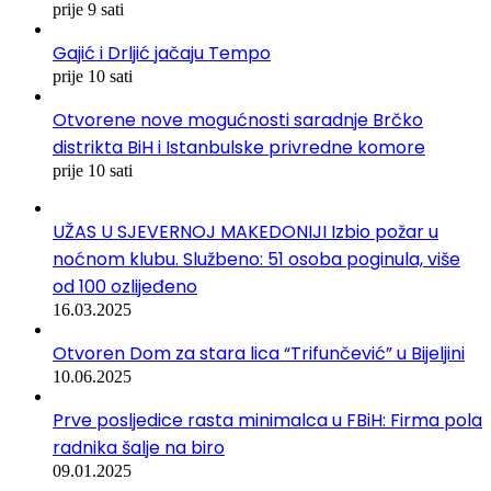
prije 9 sati
Gajić i Drljić jačaju Tempo
prije 10 sati
Otvorene nove mogućnosti saradnje Brčko
distrikta BiH i Istanbulske privredne komore
prije 10 sati
UŽAS U SJEVERNOJ MAKEDONIJI Izbio požar u
noćnom klubu. Službeno: 51 osoba poginula, više
od 100 ozlijeđeno
16.03.2025
Otvoren Dom za stara lica “Trifunčević” u Bijeljini
10.06.2025
Prve posljedice rasta minimalca u FBiH: Firma pola
radnika šalje na biro
09.01.2025