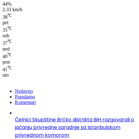
44%
2.33 km/h
℃
38
pet
℃
35
sub
℃
37
ned
℃
40
pon
℃
41
uto
Nedavno
Popularno
Komentari
Čelnici Skupštine Brčko distrikta BiH razgovarali o
jačanju privredne saradnje sa Istanbulskom
privrednom komorom