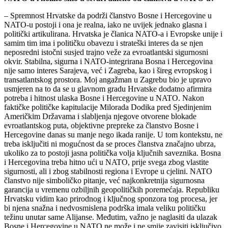
– Spremnost Hrvatske da podrži članstvo Bosne i Hercegovine u
NATO-u postoji i ona je realna, iako ne uvijek jednako glasna i
politički artikulirana. Hrvatska je članica NATO-a i Evropske unije i
samim tim ima i političku obavezu i strateški interes da se njen
neposredni istočni susjed trajno veže za evroatlantski sigurnosni
okvir. Stabilna, sigurna i NATO-integrirana Bosna i Hercegovina
nije samo interes Sarajeva, već i Zagreba, kao i šireg evropskog i
transatlantskog prostora. Moj angažman u Zagrebu bio je upravo
usmjeren na to da se u glavnom gradu Hrvatske dodatno afirmira
potreba i hitnost ulaska Bosne i Hercegovine u NATO. Nakon
faktičke političke kapitulacije Milorada Dodika pred Sjedinjenim
Američkim Državama i slabljenja njegove otvorene blokade
evroatlantskog puta, objektivne prepreke za članstvo Bosne i
Hercegovine danas su manje nego ikada ranije. U tom kontekstu, ne
treba isključiti ni mogućnost da se proces članstva značajno ubrza,
ukoliko za to postoji jasna politička volja ključnih saveznika. Bosna
i Hercegovina treba hitno ući u NATO, prije svega zbog vlastite
sigurnosti, ali i zbog stabilnosti regiona i Evrope u cjelini. NATO
članstvo nije simboličko pitanje, već najkonkretnija sigurnosna
garancija u vremenu ozbiljnih geopolitičkih poremećaja. Republiku
Hrvatsku vidim kao prirodnog i ključnog sponzora tog procesa, jer
bi njena snažna i nedvosmislena podrška imala veliku političku
težinu unutar same Alijanse. Međutim, važno je naglasiti da ulazak
Bosne i Hercegovine u NATO ne može i ne smije zavisiti isključivo