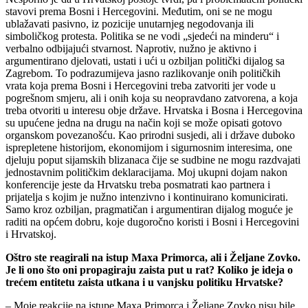
stavovi prema Bosni i Hercegovini. Međutim, oni se ne mogu
ublažavati pasivno, iz pozicije unutarnjeg negodovanja ili
simboličkog protesta. Politika se ne vodi „sjedeći na minderu“ i
verbalno odbijajući stvarnost. Naprotiv, nužno je aktivno i
argumentirano djelovati, ustati i ući u ozbiljan politički dijalog sa
Zagrebom. To podrazumijeva jasno razlikovanje onih političkih
vrata koja prema Bosni i Hercegovini treba zatvoriti jer vode u
pogrešnom smjeru, ali i onih koja su neopravdano zatvorena, a koja
treba otvoriti u interesu obje države. Hrvatska i Bosna i Hercegovina
su upućene jedna na drugu na način koji se može opisati gotovo
organskom povezanošću. Kao prirodni susjedi, ali i države duboko
isprepletene historijom, ekonomijom i sigurnosnim interesima, one
djeluju poput sijamskih blizanaca čije se sudbine ne mogu razdvajati
jednostavnim političkim deklaracijama. Moj ukupni dojam nakon
konferencije jeste da Hrvatsku treba posmatrati kao partnera i
prijatelja s kojim je nužno intenzivno i kontinuirano komunicirati.
Samo kroz ozbiljan, pragmatičan i argumentiran dijalog moguće je
raditi na općem dobru, koje dugoročno koristi i Bosni i Hercegovini
i Hrvatskoj.
Oštro ste reagirali na istup Maxa Primorca, ali i Željane Zovko.
Je li ono što oni propagiraju zaista put u rat? Koliko je ideja o
trećem entitetu zaista utkana i u vanjsku politiku Hrvatske?
– Moje reakcije na istupe Maxa Primorca i Željane Zovko nisu bile