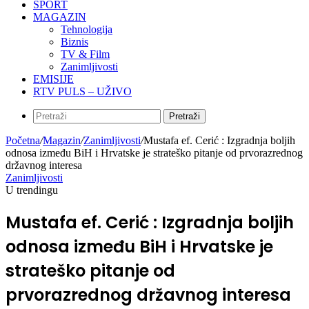
SPORT
MAGAZIN
Tehnologija
Biznis
TV & Film
Zanimljivosti
EMISIJE
RTV PULS – UŽIVO
Pretraži
Početna
/
Magazin
/
Zanimljivosti
/
Mustafa ef. Cerić : Izgradnja boljih
odnosa između BiH i Hrvatske je strateško pitanje od prvorazrednog
državnog interesa
Zanimljivosti
U trendingu
Mustafa ef. Cerić : Izgradnja boljih
odnosa između BiH i Hrvatske je
strateško pitanje od
prvorazrednog državnog interesa