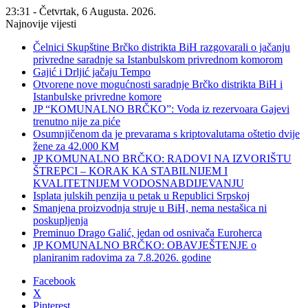
23:31 - Četvrtak, 6 Augusta. 2026.
Najnovije vijesti
Čelnici Skupštine Brčko distrikta BiH razgovarali o jačanju
privredne saradnje sa Istanbulskom privrednom komorom
Gajić i Drljić jačaju Tempo
Otvorene nove mogućnosti saradnje Brčko distrikta BiH i
Istanbulske privredne komore
JP “KOMUNALNO BRČKO”: Voda iz rezervoara Gajevi
trenutno nije za piće
Osumnjičenom da je prevarama s kriptovalutama oštetio dvije
žene za 42.000 KM
JP KOMUNALNO BRČKO: RADOVI NA IZVORIŠTU
ŠTREPCI – KORAK KA STABILNIJEM I
KVALITETNIJEM VODOSNABDIJEVANJU
Isplata julskih penzija u petak u Republici Srpskoj
Smanjena proizvodnja struje u BiH, nema nestašica ni
poskupljenja
Preminuo Drago Galić, jedan od osnivača Euroherca
JP KOMUNALNO BRČKO: OBAVJEŠTENJE o
planiranim radovima za 7.8.2026. godine
Facebook
X
Pinterest