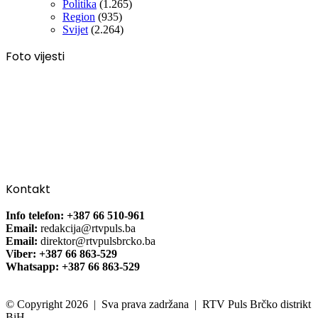
Politika
(1.265)
Region
(935)
Svijet
(2.264)
Foto vijesti
Kontakt
Info telefon: +387 66 510-961
Email:
redakcija@rtvpuls.ba
Email:
direktor@rtvpulsbrcko.ba
Viber: +387 66 863-529
Whatsapp: +387 66 863-529
© Copyright 2026 | Sva prava zadržana | RTV Puls Brčko distrikt
BiH