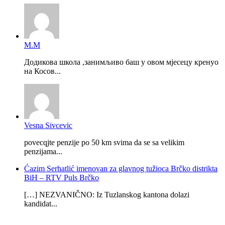
М.М
Додикова школа ,занимљиво баш у овом мјесецу кренуо
на Косов...
Vesna Sivcevic
povecqjte penzije po 50 km svima da se sa velikim
penzijama...
Ćazim Serhatlić imenovan za glavnog tužioca Brčko distrikta
BiH – RTV Puls Brčko
[…] NEZVANIČNO: Iz Tuzlanskog kantona dolazi
kandidat...