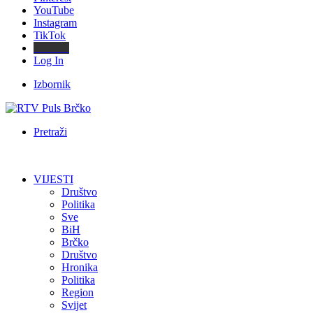
YouTube
Instagram
TikTok
Threads
Log In
Izbornik
Pretraži
VIJESTI
Društvo
Politika
Sve
BiH
Brčko
Društvo
Hronika
Politika
Region
Svijet