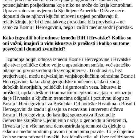
potencijalnim posljedicama koje niko ne može do kraja kontrolirati.
Upravo zato sam uvjeren da Sjedinjene Američke Države neće
dopustiti da se njihovi ključni mirovni uspjesi poništavaju ili
relativiziraju, jer bi cijena takvog presedana bila previsoka – ne
samo za Bosnu i Hercegovinu, nego i za širi međunarodni poredak.
Kako izgraditi bolje odnose između BiH i Hrvatske? Koliko su
oni važni, imajući u vidu iskustva iz prošlosti i koliko su tome
posvećeni i domaći zvaničnici?
– Izgradnja boljih odnosa između Bosne i Hercegovine i Hrvatske
nije stvar političke dobre volje u apstraktnom smislu, već strateško
pitanje od prvorazrednog državnog interesa. Ti odnosi su, bez
pretjerivanja, među najvažnijim vanjskopolitičkim odnosima Bosne i
Hercegovine, kako zbog geografske upućenosti, tako i zbog
dubokih historijskih, političkih i sigurnosnih veza. Iskustva iz
prošlosti, uprkos teškim i traumatičnim epizodama, jasno pokazuju
da je Hrvatska u ključnim trenucima odigrala i pozitivnu ulogu za
Bosnu i Hercegovinu i za Bošnjake. Od podrške Hrvatima u Bosni i
Hercegovini da izađu i glasaju za nezavisnu i suverenu državu
Bosnu i Hercegovinu, do kasnijeg sponzorstva Rezolucije
Generalne skupštine Ujedinjenih nacija o genocidu u Srebrenici,
Hrvatska je u više navrata demonstrirala spremnost da djeluje u
skladu s međunarodnim pravom i principima pravde. To je činjenica
koja se mora priznati i uvažiti, bez idealizacije, ali i bez politiziranog