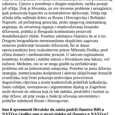
zaborava. Upravo u poređenju s drugim susjedom, razlika postaje
još očitija. Dok je Hrvatska, uz sve otvorene probleme i nesuglasice,
ipak pokazivala kapacitet za konstruktivno djelovanje, Srbija nije
učinila ništa suštinski dobro za Bosnu i Hercegovinu i Bošnjake.
Naprotiv, od počinjenog genocida, preko njegovog sistematskog
negiranja, do otvorenog ruganja i omalovažavanja bosanske
državnosti, politika iz Beograda kontinuirano proizvodi
destabilizirajuće efekte. Posebno zabrinjava činjenica da se u tzv.
Drugom beogradskom memorandumu eksplicitno zagovara
sustavno podrivanje bosanske državnosti, što se danas
operacionalizira kroz svakodnevne poteze Milorada Dodika, pred
očima domaće i međunarodne javnosti. U takvom regionalnom
kontekstu, kvalitetni i stabilni odnosi s Hrvatskom nisu luksuz, već
nužnost. Međutim, oni se ne mogu graditi na prešutkivanju
problema niti na jednostranim ustupcima. Potrebni su jasna državna
strategija, institucionalna dosljednost i aktivno uključivanje domaćih
zvaničnika, koji često pokazuju nedovoljnu posvećenost
dugoročnim ciljevima u korist kratkoročnih političkih kalkulacija.
Samo ozbiljan, ravnopravan i argumentiran dijalog sa Zagrebom
može dovesti do odnosa koji će biti stabilni, predvidivi i korisni za
obje države, ali prije svega u funkciji očuvanja suvereniteta i
političke stabilnosti Bosne i Hercegovine.
Ima li spremnosti Hrvatske da zaista podrži članstvo BiH u
NATO-u i koliko smo u stvari daleko od članstva u NATO-u?