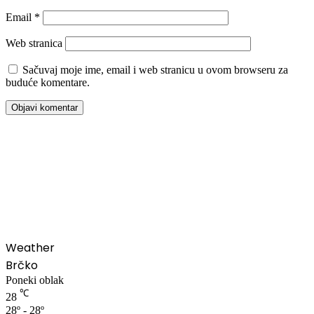
Email
*
Web stranica
Sačuvaj moje ime, email i web stranicu u ovom browseru za
buduće komentare.
00:00
Weather
Brčko
Poneki oblak
℃
28
28º - 28º