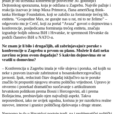
jedan je od učesnika konferencije posvećene 30. godišnjici
Dejtonskog sporazuma, koja je održana u Zagrebu. Najviše pažnje i
reakcija izazvao je istup Maxa Primorca, člana američkog think-
tanka Heritage Foundation, koji se založio za formiranje trećeg bh.
entiteta. “Gospodine Max, ne gurajte nas u rat, mi to ne želimo” –
odgovorio mu je Cerić, koji za portal “Avaza” govori o dojmovima s
konferencije, posljedicama formiranja trećeg entiteta, značaju
izgradnje boljih odnosa BiH i Hrvatske, te spremnosti Hrvatske da
podrži članstvo BiH u NATO-u.
Ne znam je li bilo i drugačijih, ali zabrinjavajuće poruke s
konferencije u Zagrebu u prvom su planu. Možete li dati neku
završnu ocjenu ovom događaju? S kakvim dojmovima ste se
vratili u domovinu?
– Konferencija u Zagrebu imala je više slojeva i poruka, od kojih su
neke s pravom izazvale zabrinutost u bosanskohercegovačkoj
javnosti. Ipak, reducirati čitav događaj isključivo na te poruke
značilo bi propustiti njegovu stvarnu političku vrijednost. Upravo je
otvoreno i ponekad dramatično suočavanje s artikuliranom
hrvatskom politikom prema Bosni i Hercegovini, ali i prema
Bošnjacima, predstavljalo njen najvažniji aspekt. Takva
neposrednost, iako ne uvijek ugodna, korisna je jer razotkriva realne
stavove, interese i granice političkog djelovanja s druge strane.
Nesporno je da u Hrvatskoj postoje tvrdi, pa i problematični politički