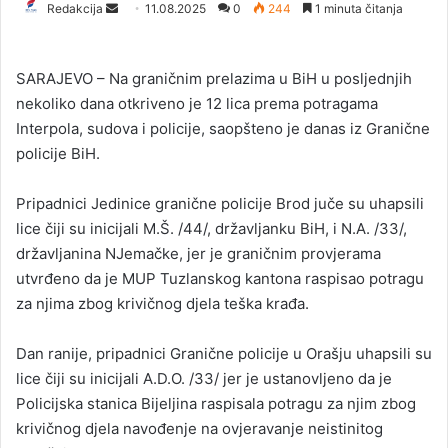
Redakcija
S
11.08.2025
0
244
1 minuta čitanja
e
n
SARAJEVO – Na graničnim prelazima u BiH u posljednjih
d
nekoliko dana otkriveno je 12 lica prema potragama
a
Interpola, sudova i policije, saopšteno je danas iz Granične
n
policije BiH.
e
m
a
Pripadnici Jedinice granične policije Brod juče su uhapsili
i
lice čiji su inicijali M.Š. /44/, državljanku BiH, i N.A. /33/,
l
državljanina NJemačke, jer je graničnim provjerama
utvrđeno da je MUP Tuzlanskog kantona raspisao potragu
za njima zbog krivičnog djela teška krađa.
Dan ranije, pripadnici Granične policije u Orašju uhapsili su
lice čiji su inicijali A.D.O. /33/ jer je ustanovljeno da je
Policijska stanica Bijeljina raspisala potragu za njim zbog
krivičnog djela navođenje na ovjeravanje neistinitog