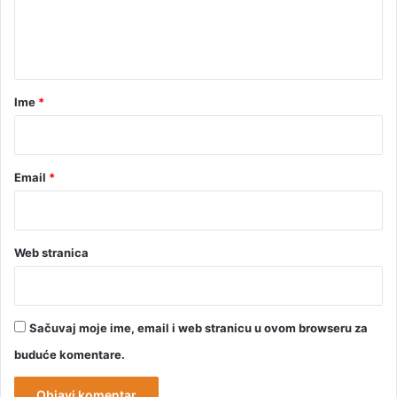
n
t
a
r
Ime
*
*
Email
*
Web stranica
Sačuvaj moje ime, email i web stranicu u ovom browseru za
buduće komentare.