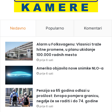
Nedavno
Popularno
Komentari
Alarm u Folksvagenu: Vlasnici traže
hitne promene, u planu ukidanje
100.000 radnih mesta
prije 6 sati
Amerika objavila nove snimke NLO-a
prije 6 sati
Penzija sa 65 godina odlazi u
prošlost: Evropa pomjera granicu,
negdje će se raditi i do 74. godine
prije 6 sati