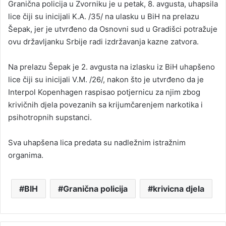
Granična policija u Zvorniku je u petak, 8. avgusta, uhapsila
lice čiji su inicijali K.A. /35/ na ulasku u BiH na prelazu
Šepak, jer je utvrđeno da Osnovni sud u Gradišci potražuje
ovu državljanku Srbije radi izdržavanja kazne zatvora.
Na prelazu Šepak je 2. avgusta na izlasku iz BiH uhapšeno
lice čiji su inicijali V.M. /26/, nakon što je utvrđeno da je
Interpol Kopenhagen raspisao potjernicu za njim zbog
krivičnih djela povezanih sa krijumčarenjem narkotika i
psihotropnih supstanci.
Sva uhapšena lica predata su nadležnim istražnim
organima.
BIH
Granična policija
krivicna djela