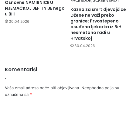
Osnovne NAMIRNICE U
NJEMAČKOJ JEFTINIJE nego
Kazna za smrt djevojčice
u BiH
Džene ne važi preko
granice: Prvostepeno
30.04.2026
osuđena ljekarka iz BiH
nesmetano radi u
Hrvatskoj
30.04.2026
Komentariši
Vaša email adresa neće biti objavljivana.
Neophodna polja su
označena sa
*
K
o
m
e