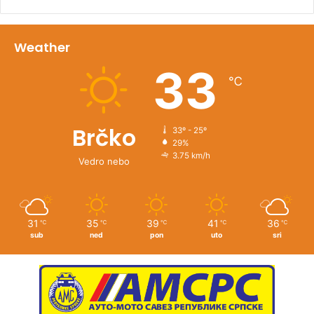
Weather
33
℃
Brčko
33º - 25º
29%
3.75 km/h
Vedro nebo
31
35
39
41
36
℃
℃
℃
℃
℃
sub
ned
pon
uto
sri