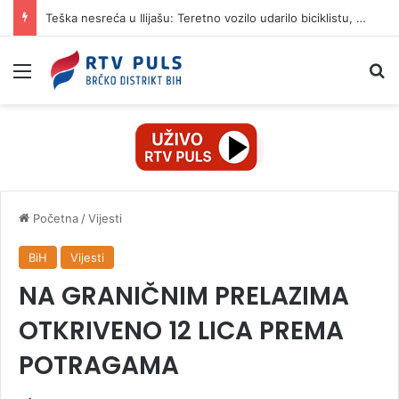
Teška nesreća u Ilijašu: Teretno vozilo udarilo biciklistu, 75-godišnjak zadržan u bolnici
Izbornik
Pr
Početna
/
Vijesti
BiH
Vijesti
NA GRANIČNIM PRELAZIMA
OTKRIVENO 12 LICA PREMA
POTRAGAMA