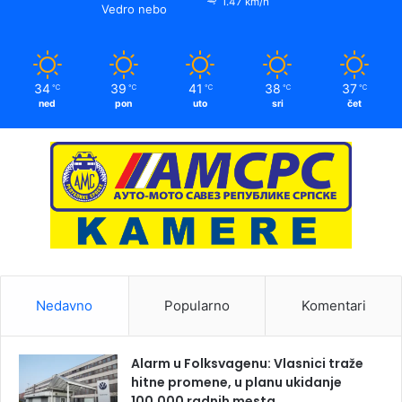
1.47 km/h
Vedro nebo
34
39
41
38
37
℃
℃
℃
℃
℃
ned
pon
uto
sri
čet
Nedavno
Popularno
Komentari
Alarm u Folksvagenu: Vlasnici traže
hitne promene, u planu ukidanje
100.000 radnih mesta