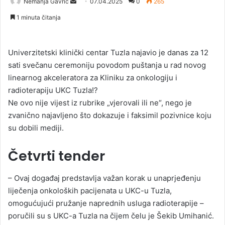
Nemanja Gavrić
S
07.04.2025
0
265
e
1 minuta čitanja
n
d
a
Univerzitetski klinički centar Tuzla najavio je danas za 12
n
sati svečanu ceremoniju povodom puštanja u rad novog
e
linearnog akceleratora za Kliniku za onkologiju i
m
radioterapiju UKC Tuzla!?
a
Ne ovo nije vijest iz rubrike „vjerovali ili ne“, nego je
i
zvanično najavljeno što dokazuje i faksimil pozivnice koju
l
su dobili mediji.
Četvrti tender
– Ovaj događaj predstavlja važan korak u unaprjeđenju
liječenja onkoloških pacijenata u UKC-u Tuzla,
omogućujući pružanje naprednih usluga radioterapije –
poručili su s UKC-a Tuzla na čijem čelu je Šekib Umihanić.