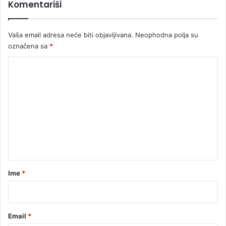
Komentariši
Vaša email adresa neće biti objavljivana.
Neophodna polja su
označena sa
*
K
o
m
e
n
t
a
r
Ime
*
*
Email
*