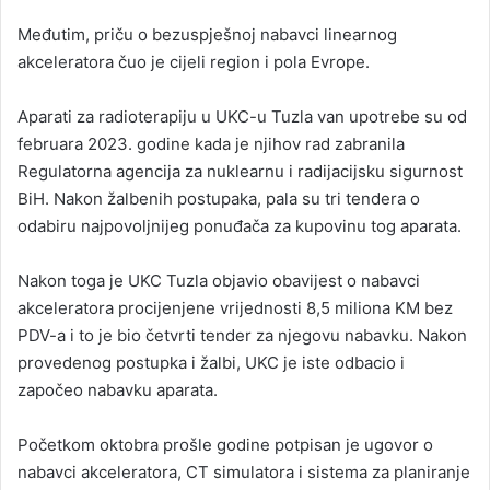
Međutim, priču o bezuspješnoj nabavci linearnog
akceleratora čuo je cijeli region i pola Evrope.
Aparati za radioterapiju u UKC-u Tuzla van upotrebe su od
februara 2023. godine kada je njihov rad zabranila
Regulatorna agencija za nuklearnu i radijacijsku sigurnost
BiH. Nakon žalbenih postupaka, pala su tri tendera o
odabiru najpovoljnijeg ponuđača za kupovinu tog aparata.
Nakon toga je UKC Tuzla objavio obavijest o nabavci
akceleratora procijenjene vrijednosti 8,5 miliona KM bez
PDV-a i to je bio četvrti tender za njegovu nabavku. Nakon
provedenog postupka i žalbi, UKC je iste odbacio i
započeo nabavku aparata.
Početkom oktobra prošle godine potpisan je ugovor o
nabavci akceleratora, CT simulatora i sistema za planiranje