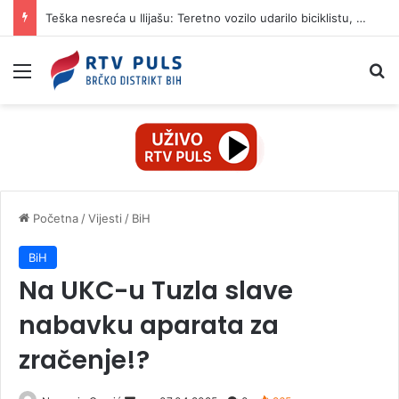
Teška nesreća u Ilijašu: Teretno vozilo udarilo biciklistu, 75-godišnjak zadržan u bolnici
Izbornik
Pr
Početna
/
Vijesti
/
BiH
BiH
Na UKC-u Tuzla slave
nabavku aparata za
zračenje!?