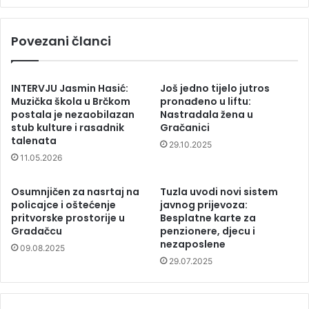
Povezani članci
INTERVJU Jasmin Hasić:
Još jedno tijelo jutros
Muzička škola u Brčkom
pronađeno u liftu:
postala je nezaobilazan
Nastradala žena u
stub kulture i rasadnik
Gračanici
talenata
29.10.2025
11.05.2026
Osumnjičen za nasrtaj na
Tuzla uvodi novi sistem
policajce i oštećenje
javnog prijevoza:
pritvorske prostorije u
Besplatne karte za
Gradačcu
penzionere, djecu i
nezaposlene
09.08.2025
29.07.2025