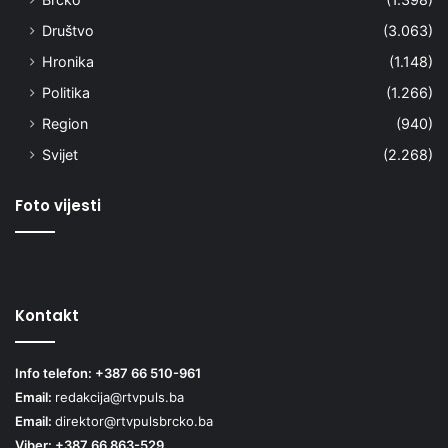
Društvo
(3.063)
Hronika
(1.148)
Politika
(1.266)
Region
(940)
Svijet
(2.268)
Foto vijesti
Kontakt
Info telefon: +387 66 510-961
Email:
redakcija@rtvpuls.ba
Email:
direktor@rtvpulsbrcko.ba
Viber: +387 66 863-529