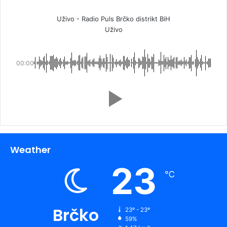
Uživo - Radio Puls Brčko distrikt BiH
Uživo
00:00
Weather
23
℃
Brčko
23º - 23º
59%