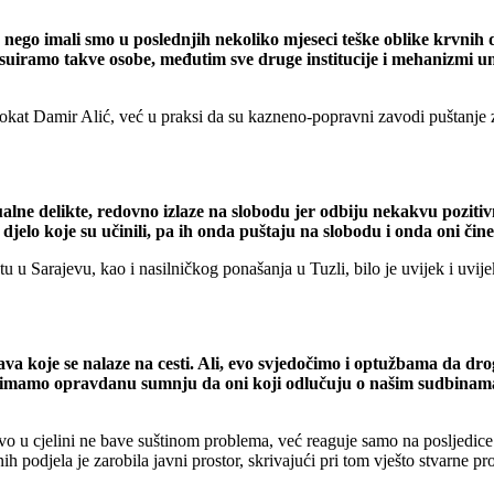
ego imali smo u poslednjih nekoliko mjeseci teške oblike krvnih d
esuiramo takve osobe, međutim sve druge institucije i mehanizmi u
okat Damir Alić, već u praksi da su kazneno-popravni zavodi puštanje z
alne delikte, redovno izlaze na slobodu jer odbiju nekakvu poziti
djelo koje su učinili, pa ih onda puštaju na slobodu i onda oni čin
u Sarajevu, kao i nasilničkog ponašanja u Tuzli, bilo je uvijek i uvijek 
ava koje se nalaze na cesti. Ali, evo svjedočimo i optužbama da dro
 je da imamo opravdanu sumnju da oni koji odlučuju o našim sudbina
vo u cjelini ne bave suštinom problema, već reaguje samo na posljedice
 podjela je zarobila javni prostor, skrivajući pri tom vješto stvarne p