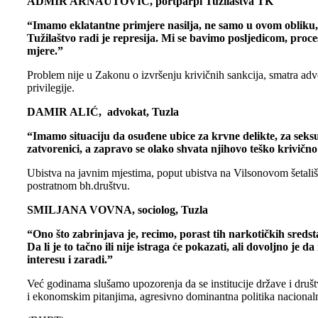
ADMIR ARNAUTOVIĆ, portparpl Tužilaštva TK
“Imamo eklatantne primjere nasilja, ne samo u ovom obliku, n
Tužilaštvo radi je represija. Mi se bavimo posljedicom, proc
mjere.”
Problem nije u Zakonu o izvršenju krivičnih sankcija, smatra adv
privilegije.
DAMIR ALIĆ, advokat, Tuzla
“Imamo situaciju da osuđene ubice za krvne delikte, za seksu
zatvorenici, a zapravo se olako shvata njihovo teško krivično 
Ubistva na javnim mjestima, poput ubistva na Vilsonovom šetalištu 
postratnom bh.društvu.
SMILJANA VOVNA, sociolog, Tuzla
“Ono što zabrinjava je, recimo, porast tih narkotičkih sredst
Da li je to tačno ili nije istraga će pokazati, ali dovoljno
interesu i zaradi.”
Već godinama slušamo upozorenja da se institucije države i društ
i ekonomskim pitanjima, agresivno dominantna politika nacionalnih