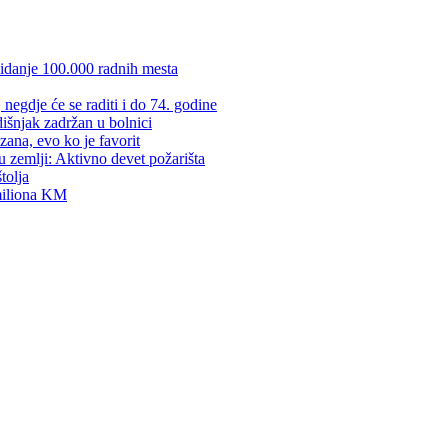
kidanje 100.000 radnih mesta
negdje će se raditi i do 74. godine
dišnjak zadržan u bolnici
zana, evo ko je favorit
u zemlji: Aktivno devet požarišta
tolja
 miliona KM