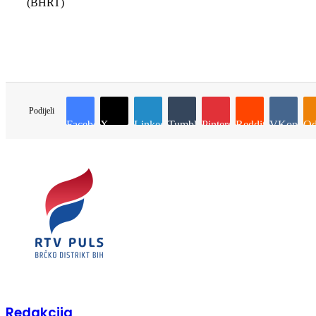
(BHRT)
Podijeli
Facebook
X
LinkedIn
Tumblr
Pinterest
Reddit
VKontakt
Od
Redakcija