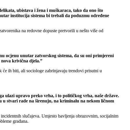
elikata, ubistava i žena i muškaraca, tako da ono što
nutar institucija sistema bi trebali da poduzmu određene
atvorenika na redovne dopuste pretvorili u nešto više od
vnu ocjenu unutar zatvorskog sistema, da su oni primjereni
e nova krivična djela.”
će ih biti, ali sociologe zabrinjavaju trendovi prisutni u
ga ulazi upravo preko vrha, i to političkog vrha, naše države.
ma u stvari rade na širenuju, na kriminalu na nekom ličnom
 incidentnih slučajeva. Umjesto bavljenja obrazovnim, socijalnim
robleme građana.