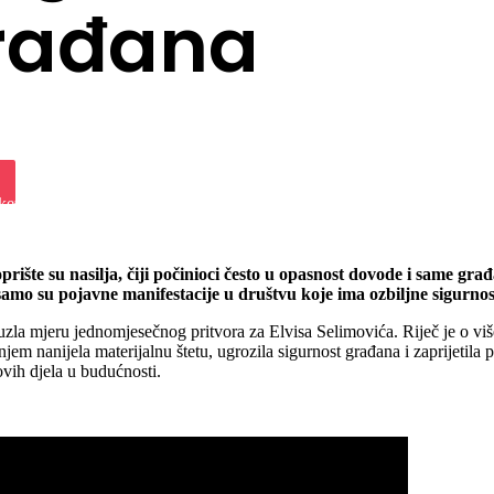
građana
iki
ket
rište su nasilja, čiji počinioci često u opasnost dovode i same g
samo su pojavne manifestacije u društvu koje ima ozbiljne sigurn
la mjeru jednomjesečnog pritvora za Elvisa Selimovića. Riječ je o višes
 nanijela materijalnu štetu, ugrozila sigurnost građana i zaprijetila po
 ovih djela u budućnosti.