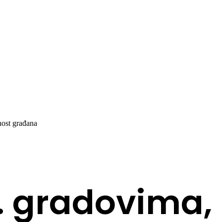
nost građana
h. gradovima