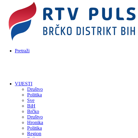
Pretraži
VIJESTI
Društvo
Politika
Sve
BiH
Brčko
Društvo
Hronika
Politika
Region