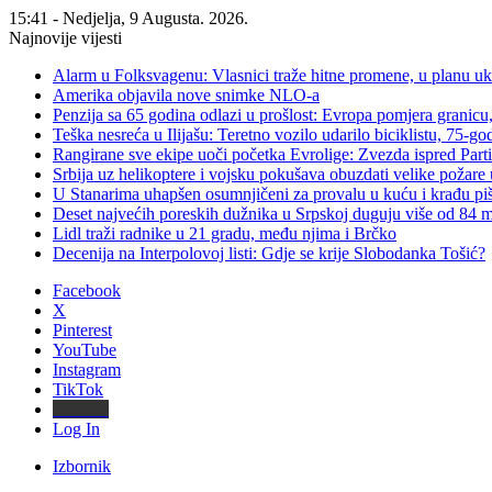
15:41 - Nedjelja, 9 Augusta. 2026.
Najnovije vijesti
Alarm u Folksvagenu: Vlasnici traže hitne promene, u planu u
Amerika objavila nove snimke NLO-a
Penzija sa 65 godina odlazi u prošlost: Evropa pomjera granicu, 
Teška nesreća u Ilijašu: Teretno vozilo udarilo biciklistu, 75-go
Rangirane sve ekipe uoči početka Evrolige: Zvezda ispred Parti
Srbija uz helikoptere i vojsku pokušava obuzdati velike požare 
U Stanarima uhapšen osumnjičeni za provalu u kuću i krađu piš
Deset najvećih poreskih dužnika u Srpskoj duguju više od 84
Lidl traži radnike u 21 gradu, među njima i Brčko
Decenija na Interpolovoj listi: Gdje se krije Slobodanka Tošić?
Facebook
X
Pinterest
YouTube
Instagram
TikTok
Threads
Log In
Izbornik