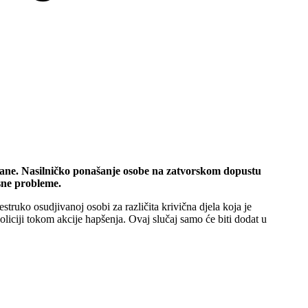
rađane. Nasilničko ponašanje osobe na zatvorskom dopustu
osne probleme.
truko osudjivanoj osobi za različita krivična djela koja je
liciji tokom akcije hapšenja. Ovaj slučaj samo će biti dodat u