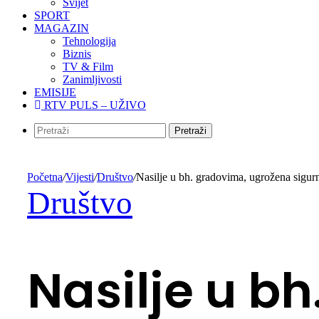
Svijet
SPORT
MAGAZIN
Tehnologija
Biznis
TV & Film
Zanimljivosti
EMISIJE
RTV PULS – UŽIVO
Pretraži
Početna
/
Vijesti
/
Društvo
/
Nasilje u bh. gradovima, ugrožena sigur
Društvo
Nasilje u b