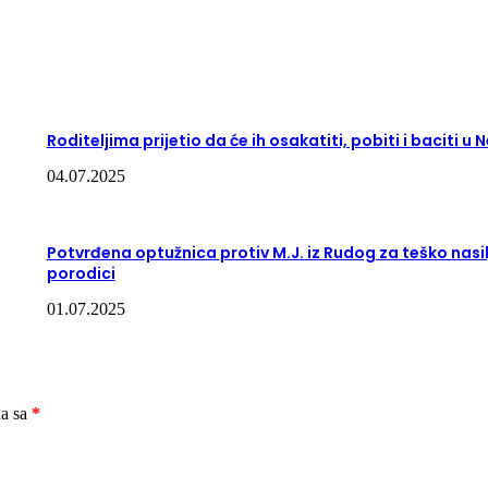
Roditeljima prijetio da će ih osakatiti, pobiti i baciti u 
04.07.2025
Potvrđena optužnica protiv M.J. iz Rudog za teško nasil
porodici
01.07.2025
na sa
*