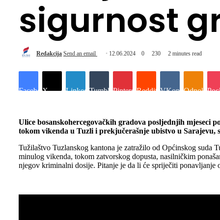
sigurnost 
Redakcija
Send an email
12.06.2024
0
230
2 minutes read
Facebook
X
LinkedIn
Tumblr
Pinterest
Reddit
VKontakte
Odnoklassn
Poc
Ulice bosanskohercegovačkih gradova posljednjih mjeseci pop
tokom vikenda u Tuzli i prekjučerašnje ubistvo u Sarajevu, 
Tužilaštvo Tuzlanskog kantona je zatražilo od Općinskog suda Tuz
minulog vikenda, tokom zatvorskog dopusta, nasilničkim ponašanjem
njegov kriminalni dosije. Pitanje je da li će spriječiti ponavljanje