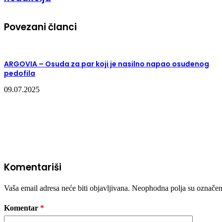
Povezani članci
ARGOVIA – Osuda za par koji je nasilno napao osuđenog
pedofila
09.07.2025
Komentariši
Vaša email adresa neće biti objavljivana.
Neophodna polja su označe
Komentar
*