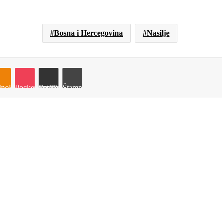
Bosna i Hercegovina
Nasilje
e
noklassniki
Pocket
Podijeli putem Emaila
Štampaj