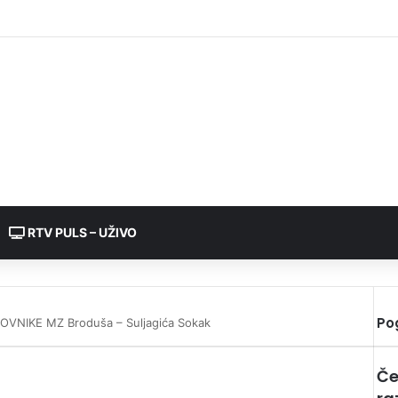
RTV PULS – UŽIVO
Po
VNIKE MZ Broduša – Suljagića Sokak
Če