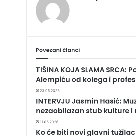
k
o
n
d
r
s
r
t
t
a
s
l
t
e
a
o
I
t
e
e
k
s
a
l
j
k
n
s
t
n
s
i
t
e
i
s
p
k
n
u
i
i
t
k
e
i
m
Povezani članci
E
m
a
TIŠINA KOJA SLAMA SRCA: Po
i
Alempiću od kolega i profe
l
a
23.05.2026
INTERVJU Jasmin Hasić: Muz
nezaobilazan stub kulture i
11.05.2026
Ko će biti novi glavni tužilac