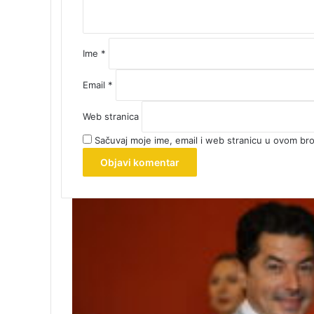
r
*
Ime
*
Email
*
Web stranica
Sačuvaj moje ime, email i web stranicu u ovom b