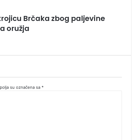
trojicu Brčaka zbog paljevine
a oružja
olja su označena sa
*