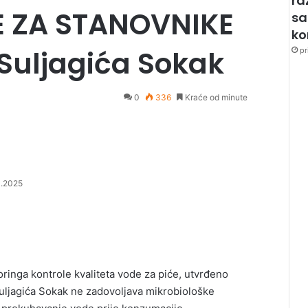
ra
 ZA STANOVNIKE
sa
k
Suljagića Sokak
pr
0
336
Kraće od minute
4.2025
ringa kontrole kvaliteta vode za piće, utvrđeno
Suljagića Sokak ne zadovoljava mikrobiološke