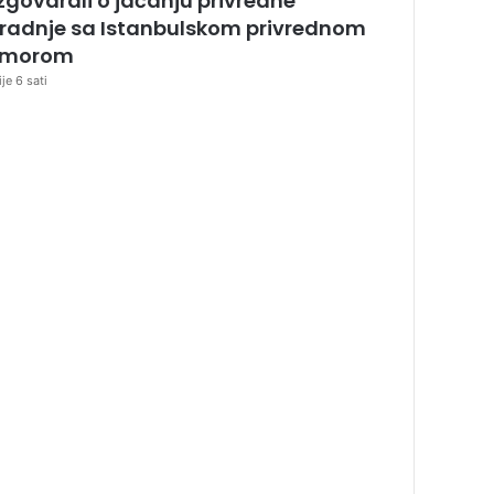
zgovarali o jačanju privredne
radnje sa Istanbulskom privrednom
omorom
ije 6 sati