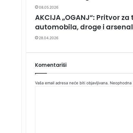
08.05.2026
AKCIJA „OGANJ“: Pritvor za 
automobila, droge i arsenal
28.04.2026
Komentariši
Vaša email adresa neće biti objavljivana.
Neophodna p
K
o
m
e
n
t
a