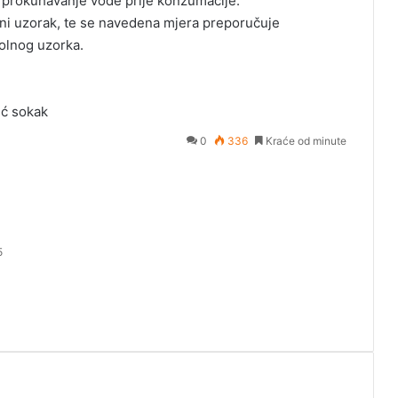
 prokuhavanje vode prije konzumacije.
ani uzorak, te se navedena mjera preporučuje
rolnog uzorka.
ić sokak
0
336
Kraće od minute
5