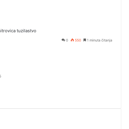
itrovica
tuzilastvo
0
550
1 minuta čitanja
5