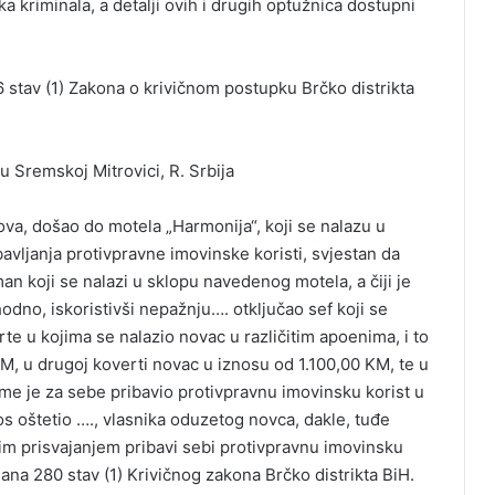
a kriminala, a detalji ovih i drugih optužnica dostupni
6 stav (1) Zakona o krivičnom postupku Brčko distrikta
 Sremskoj Mitrovici, R. Srbija
ova, došao do motela „Harmonija“, koji se nalazu u
ibavljanja protivpravne imovinske koristi, svjestan da
man koji se nalazi u sklopu navedenog motela, a čiji je
hodno, iskoristivši nepažnju…. otključao sef koji se
te u kojima se nalazio novac u različitim apoenima, i to
M, u drugoj koverti novac u iznosu od 1.100,00 KM, te u
me je za sebe pribavio protivpravnu imovinsku korist u
s oštetio …., vlasnika oduzetog novca, dakle, tuđe
m prisvajanjem pribavi sebi protivpravnu imovinsku
člana 280 stav (1) Krivičnog zakona Brčko distrikta BiH.