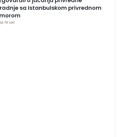
zgovarali o jačanju privredne
radnje sa Istanbulskom privrednom
omorom
ije 16 sati