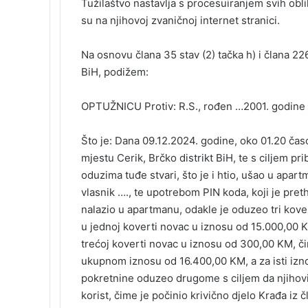
Tužilaštvo nastavlja s procesuiranjem svih oblik
k
n
s
t
s
t
e
s
su na njihovoj zvaničnoj internet stranici.
n
i
Na osnovu člana 35 stav (2) tačka h) i člana 22
k
BiH, podižem:
i
OPTUŽNICU Protiv: R.S., rođen …2001. godine u
Što je: Dana 09.12.2024. godine, oko 01.20 čas
mjestu Cerik, Brčko distrikt BiH, te s ciljem pr
oduzima tuđe stvari, što je i htio, ušao u apart
vlasnik …., te upotrebom PIN koda, koji je pret
nalazio u apartmanu, odakle je oduzeo tri kover
u jednoj koverti novac u iznosu od 15.000,00 K
trećoj koverti novac u iznosu od 300,00 KM, či
ukupnom iznosu od 16.400,00 KM, a za isti izno
pokretnine oduzeo drugome s ciljem da njihovi
korist, čime je počinio krivično djelo Krađa iz 