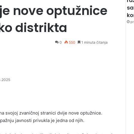
ra
je nove optužnice
sa
k
ko distrikta
pr
0
550
1 minuta čitanja
3.2025
 na svojoj zvaničnoj stranici dvije nove optužnice.
ažnju javnosti privukla je jedna od njih.