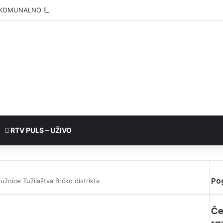
KOMUNALNO BRČKO”: Voda iz rezervoara Gajevi trenutno nije za piće
RTV PULS – UŽIVO
Po
užnice Tužilaštva Brčko distrikta
Če