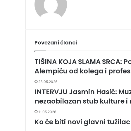
o
I
t
e
e
k
s
a
l
j
k
n
s
t
n
s
i
t
e
i
s
p
k
n
u
i
i
t
k
e
i
m
Povezani članci
E
m
a
TIŠINA KOJA SLAMA SRCA: Po
i
Alempiću od kolega i profe
l
a
23.05.2026
INTERVJU Jasmin Hasić: Muz
nezaobilazan stub kulture i
11.05.2026
Ko će biti novi glavni tužilac