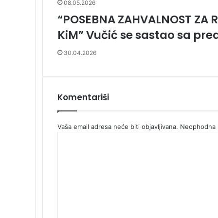
08.05.2026
“POSEBNA ZAHVALNOST ZA R
KiM” Vučić se sastao sa p
30.04.2026
Komentariši
Vaša email adresa neće biti objavljivana.
Neophodna p
K
o
m
e
n
t
a
r