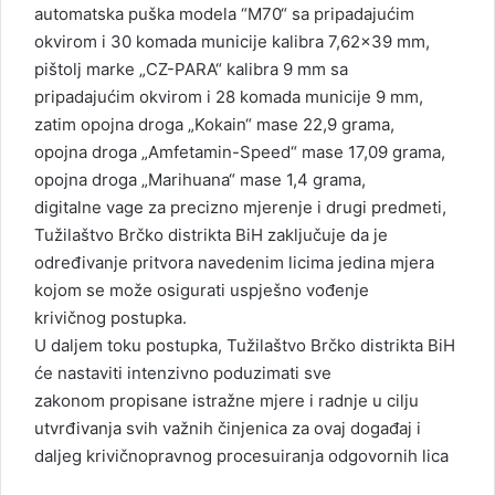
automatska puška modela “M70“ sa pripadajućim
okvirom i 30 komada municije kalibra 7,62×39 mm,
pištolj marke „CZ-PARA“ kalibra 9 mm sa
pripadajućim okvirom i 28 komada municije 9 mm,
zatim opojna droga „Kokain“ mase 22,9 grama,
opojna droga „Amfetamin-Speed“ mase 17,09 grama,
opojna droga „Marihuana“ mase 1,4 grama,
digitalne vage za precizno mjerenje i drugi predmeti,
Tužilaštvo Brčko distrikta BiH zaključuje da je
određivanje pritvora navedenim licima jedina mjera
kojom se može osigurati uspješno vođenje
krivičnog postupka.
U daljem toku postupka, Tužilaštvo Brčko distrikta BiH
će nastaviti intenzivno poduzimati sve
zakonom propisane istražne mjere i radnje u cilju
utvrđivanja svih važnih činjenica za ovaj događaj i
daljeg krivičnopravnog procesuiranja odgovornih lica