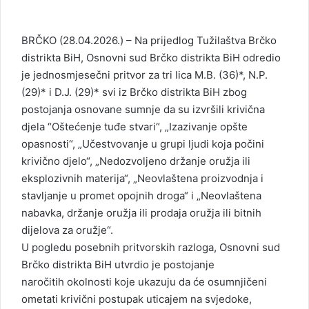
i
l
BRČKO (28.04.2026.) – Na prijedlog Tužilaštva Brčko
distrikta BiH, Osnovni sud Brčko distrikta BiH odredio
je jednosmjesečni pritvor za tri lica M.B. (36)*, N.P.
(29)* i D.J. (29)* svi iz Brčko distrikta BiH zbog
postojanja osnovane sumnje da su izvršili krivična
djela “Oštećenje tuđe stvari“, „Izazivanje opšte
opasnosti“, „Učestvovanje u grupi ljudi koja počini
krivično djelo“, „Nedozvoljeno držanje oružja ili
eksplozivnih materija“, „Neovlaštena proizvodnja i
stavljanje u promet opojnih droga“ i „Neovlaštena
nabavka, držanje oružja ili prodaja oružja ili bitnih
dijelova za oružje“.
U pogledu posebnih pritvorskih razloga, Osnovni sud
Brčko distrikta BiH utvrdio je postojanje
naročitih okolnosti koje ukazuju da će osumnjičeni
ometati krivični postupak uticajem na svjedoke,