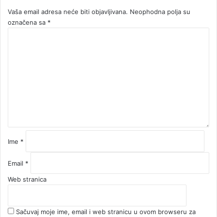
Vaša email adresa neće biti objavljivana.
Neophodna polja su
označena sa
*
K
o
m
e
n
t
a
r
*
Ime
*
Email
*
Web stranica
Sačuvaj moje ime, email i web stranicu u ovom browseru za