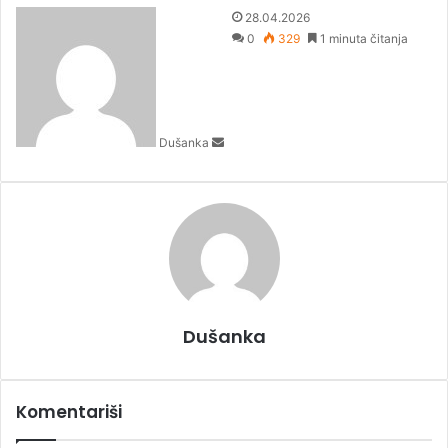
S
28.04.2026
e
0
329
1 minuta čitanja
n
d
a
n
Dušanka
e
m
a
i
l
Dušanka
Komentariši