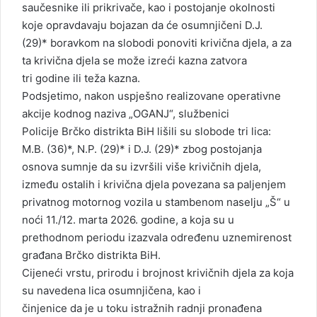
saučesnike ili prikrivače, kao i postojanje okolnosti
koje opravdavaju bojazan da će osumnjičeni D.J.
(29)* boravkom na slobodi ponoviti krivična djela, a za
ta krivična djela se može izreći kazna zatvora
tri godine ili teža kazna.
Podsjetimo, nakon uspješno realizovane operativne
akcije kodnog naziva „OGANJ“, službenici
Policije Brčko distrikta BiH lišili su slobode tri lica:
M.B. (36)*, N.P. (29)* i D.J. (29)* zbog postojanja
osnova sumnje da su izvršili više krivičnih djela,
između ostalih i krivična djela povezana sa paljenjem
privatnog motornog vozila u stambenom naselju „Š“ u
noći 11./12. marta 2026. godine, a koja su u
prethodnom periodu izazvala određenu uznemirenost
građana Brčko distrikta BiH.
Cijeneći vrstu, prirodu i brojnost krivičnih djela za koja
su navedena lica osumnjičena, kao i
činjenice da je u toku istražnih radnji pronađena