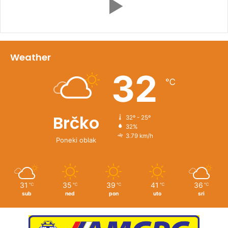
Weather
32
℃
Brčko
32º - 25º
32%
3.79 km/h
Poneki oblak
31
35
39
41
36
℃
℃
℃
℃
℃
sub
ned
pon
uto
sri