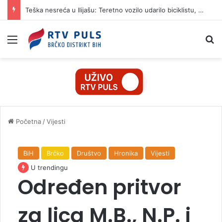
Teška nesreća u Ilijašu: Teretno vozilo udarilo biciklistu, 75-godišnjak zadržan u bolnici
Izbornik
Pr
Početna
/
Vijesti
BiH
Brčko
Društvo
Hronika
Vijesti
U trendingu
Određen pritvor
za lica M.B., N.P. i