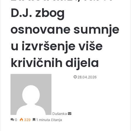
D.J. zbog
osnovane sumnje
u izvršenje više
krivičnih dijela
S
28.04.2026
e
n
d
a
n
Dušanka
e
0
329
1 minuta čitanja
m
a