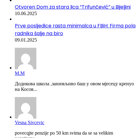
Otvoren Dom za stara lica “Trifunčević” u Bijeljini
10.06.2025
Prve posljedice rasta minimalca u FBiH: Firma pola
radnika šalje na biro
09.01.2025
М.М
Додикова школа ,занимљиво баш у овом мјесецу кренуо
на Косов...
Vesna Sivcevic
povecqjte penzije po 50 km svima da se sa velikim