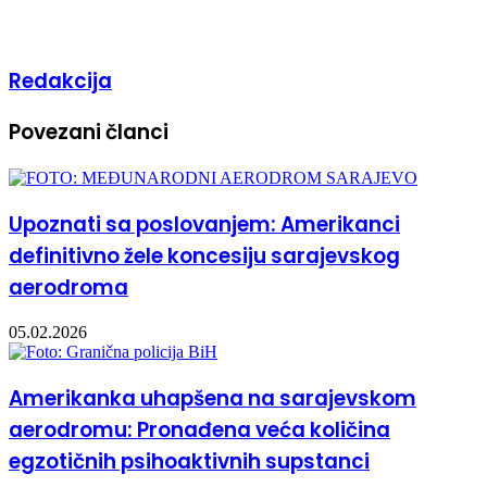
Redakcija
Povezani članci
Upoznati sa poslovanjem: Amerikanci
definitivno žele koncesiju sarajevskog
aerodroma
05.02.2026
Amerikanka uhapšena na sarajevskom
aerodromu: Pronađena veća količina
egzotičnih psihoaktivnih supstanci