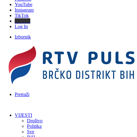
YouTube
Instagram
TikTok
Threads
Log In
Izbornik
Pretraži
VIJESTI
Društvo
Politika
Sve