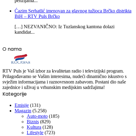
penzijama...
Ćazim Serhatlić imenovan za glavnog tužioca Brčko distrikta
BiH – RTV Puls Brčko
[…] NEZVANIČNO: Iz Tuzlanskog kantona dolazi
kandidat...
O nama
RTV Puls je Vaš izbor za kvalitetan radio i televizijski program.
Prilagođavamo se Vašim interesima, nudeći dinamično iskustvo s
svježim informacijama i raznovrsnom zabavom. Postani dio naše
zajednice i uživaj u vrhunskim medijskim sadržajima!
Kategorije
Emisije
(131)
Magazin
(5.258)
Auto-moto
(185)
Biznis
(829)
Kultura
(128)
Lifestyle
(723)