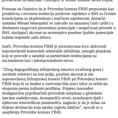
Ponosan na činjenicu da je Privredna komora FBiH prepoznata kao
proaktivna i otvorena institucija poslovne zajednice u BiH sa čvrstim
konekcijama sa akademskom i naučnom zajednicom, domaćin
sastanka Mirsad Jašarspahić se zahvalio na ukazanoj časti i prilici u
direktnom razgovoru prezentirao potencijale i mogućnosti privrede u
BiH, stavljajući akcenat na nesumnjivo posebne ljudske potencijale
kojima raspolaže naša država.
Inače, Privredna komora FBiH je prezentovana kroz aktivnosti
uspostavljenih komorskih sektorskih udruženja, mnogih projekata
koji se provode u saradnji sa partnerskim institucijama na
nacionalnom kao i internacionalnom nivou.
“Zbog dugogodišnjeg inžinjerskog iskustva uvaženog gosta i
zavidnih referenci na tom polju, poseban akcenat je dat
uspostavljenoj Inženjerskoj komori FBiH pri Privrednoj komori
FBiH koja bi za Institut u osnivanju bila pravi izbor za selekciju
eksperata prema traženim profilima. Prijatno iznenađen
dostignućima pojedinačnih privrednih subjekata u globalnim
lancima snabdjevanja, dostupnošću stvari, ponašanjem ljudi i
njihovom tehnološkom pismenošću, naglasio je da je došao na
željenu destinaciju koja ujedno izgleda idilično”, navodi se u
saopštenju Privredne komore FBiH.