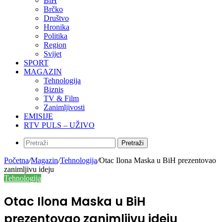
BiH
Brčko
Društvo
Hronika
Politika
Region
Svijet
SPORT
MAGAZIN
Tehnologija
Biznis
TV & Film
Zanimljivosti
EMISIJE
RTV PULS – UŽIVO
Pretraži
Početna
/
Magazin
/
Tehnologija
/
Otac Ilona Maska u BiH prezentovao
zanimljivu ideju
Tehnologija
Otac Ilona Maska u BiH
prezentovao zanimljivu ideju