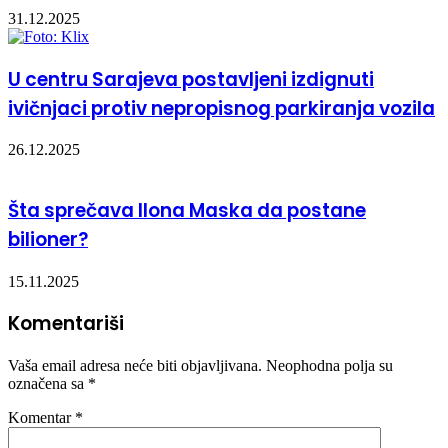
31.12.2025
U centru Sarajeva postavljeni izdignuti
ivičnjaci protiv nepropisnog parkiranja vozila
26.12.2025
Šta sprečava Ilona Maska da postane
bilioner?
15.11.2025
Komentariši
Vaša email adresa neće biti objavljivana.
Neophodna polja su
označena sa
*
Komentar
*