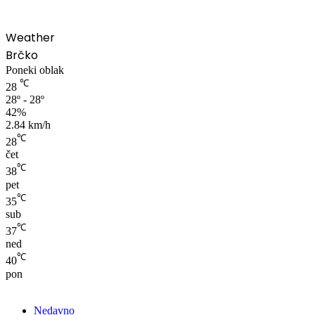
Weather
Brčko
Poneki oblak
℃
28
28º - 28º
42%
2.84 km/h
℃
28
čet
℃
38
pet
℃
35
sub
℃
37
ned
℃
40
pon
Nedavno