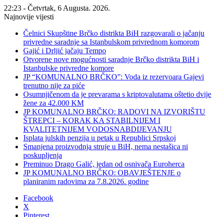
22:23 - Četvrtak, 6 Augusta. 2026.
Najnovije vijesti
Čelnici Skupštine Brčko distrikta BiH razgovarali o jačanju
privredne saradnje sa Istanbulskom privrednom komorom
Gajić i Drljić jačaju Tempo
Otvorene nove mogućnosti saradnje Brčko distrikta BiH i
Istanbulske privredne komore
JP “KOMUNALNO BRČKO”: Voda iz rezervoara Gajevi
trenutno nije za piće
Osumnjičenom da je prevarama s kriptovalutama oštetio dvije
žene za 42.000 KM
JP KOMUNALNO BRČKO: RADOVI NA IZVORIŠTU
ŠTREPCI – KORAK KA STABILNIJEM I
KVALITETNIJEM VODOSNABDIJEVANJU
Isplata julskih penzija u petak u Republici Srpskoj
Smanjena proizvodnja struje u BiH, nema nestašica ni
poskupljenja
Preminuo Drago Galić, jedan od osnivača Euroherca
JP KOMUNALNO BRČKO: OBAVJEŠTENJE o
planiranim radovima za 7.8.2026. godine
Facebook
X
Pinterest