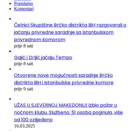
Popularno
Komentari
Čelnici Skupštine Brčko distrikta BiH razgovarali o
jačanju privredne saradnje sa Istanbulskom
privrednom komorom
prije 8 sati
Gajić i Drljić jačaju Tempo
prije 8 sati
Otvorene nove mogućnosti saradnje Brčko
distrikta BiH i Istanbulske privredne komore
prije 9 sati
UŽAS U SJEVERNOJ MAKEDONIJI Izbio požar u
noćnom klubu. Službeno: 51 osoba poginula, više
od 100 ozlijeđeno
16.03.2025