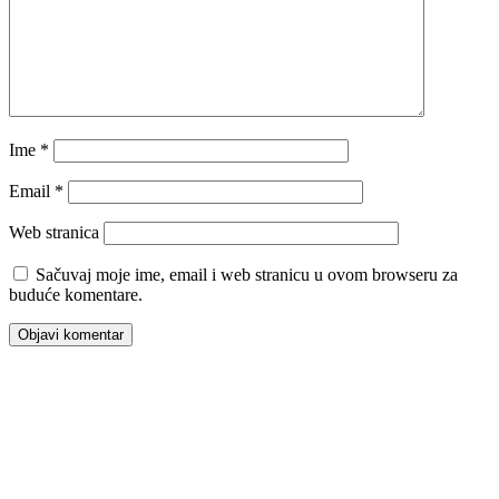
Ime
*
Email
*
Web stranica
Sačuvaj moje ime, email i web stranicu u ovom browseru za
buduće komentare.
00:00