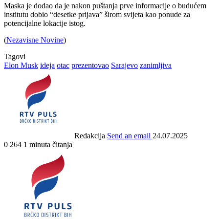
Maska je dodao da je nakon puštanja prve informacije o budućem
institutu dobio “desetke prijava” širom svijeta kao ponude za
potencijalne lokacije istog.
(
Nezavisne Novine
)
Tagovi
Elon Musk
ideja
otac
prezentovao
Sarajevo
zanimljiva
Redakcija
Send an email
24.07.2025
0
264
1 minuta čitanja