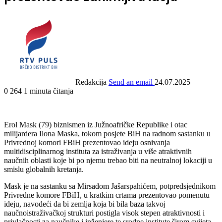
Redakcija
Send an email
24.07.2025
0
264
1 minuta čitanja
Erol Mask (79) biznismen iz Južnoafričke Republike i otac
milijardera Ilona Maska, tokom posjete BiH na radnom sastanku u
Privrednoj komori FBiH prezentovao ideju osnivanja
multidisciplinarnog instituta za istraživanja u više atraktivnih
naučnih oblasti koje bi po njemu trebao biti na neutralnoj lokaciji u
smislu globalnih kretanja.
Mask je na sastanku sa Mirsadom Jašarspahićem, potpredsjednikom
Privredne komore FBiH, u kratkim crtama prezentovao pomenutu
ideju, navodeći da bi zemlja koja bi bila baza takvoj
naučnoistraživačkoj strukturi postigla visok stepen atraktivnosti i
privlačnosti za naučnike i inženjere te srodne institute širom svijeta.