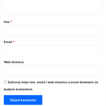
t
a
r
Ime
*
*
Email
*
Web stranica
Sačuvaj moje ime, email i web stranicu u ovom browseru za
buduće komentare.