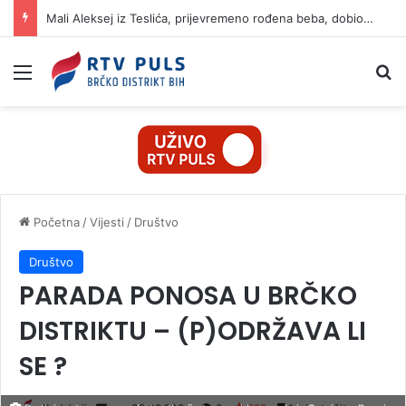
Mali Aleksej iz Teslića, prijevremeno rođena beba, dobio životnu bitku na UKC-u Srpske
Izbornik
Pr
Početna
/
Vijesti
/
Društvo
Društvo
PARADA PONOSA U BRČKO
DISTRIKTU – (P)ODRŽAVA LI
SE ?