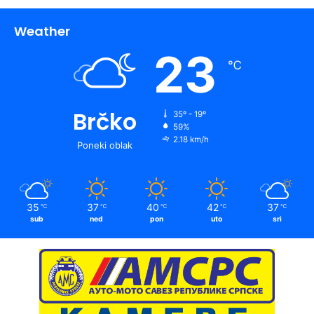
Weather
23
℃
Brčko
35º - 19º
59%
2.18 km/h
Poneki oblak
35
37
40
42
37
℃
℃
℃
℃
℃
sub
ned
pon
uto
sri