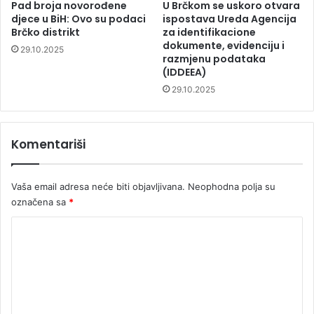
Pad broja novorođene
U Brčkom se uskoro otvara
djece u BiH: Ovo su podaci
ispostava Ureda Agencija
Brčko distrikt
za identifikacione
dokumente, evidenciju i
29.10.2025
razmjenu podataka
(IDDEEA)
29.10.2025
Komentariši
Vaša email adresa neće biti objavljivana.
Neophodna polja su
označena sa
*
K
o
m
e
n