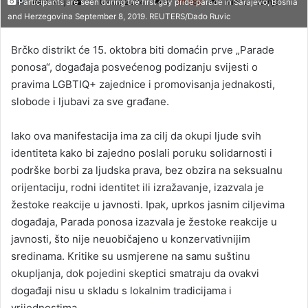
Redakcija
S
09.09.2024
0
588
1 minuta čitanja
Participants are seen during the first gay pride parade in Sarajevo, Bosnia
and Herzegovina September 8, 2019. REUTERS/Dado Ruvic
e
n
Brčko distrikt će 15. oktobra biti domaćin prve „Parade
d
ponosa“, događaja posvećenog podizanju svijesti o
a
pravima LGBTIQ+ zajednice i promovisanja jednakosti,
n
slobode i ljubavi za sve građane.
e
m
a
Iako ova manifestacija ima za cilj da okupi ljude svih
i
identiteta kako bi zajedno poslali poruku solidarnosti i
l
podrške borbi za ljudska prava, bez obzira na seksualnu
orijentaciju, rodni identitet ili izražavanje, izazvala je
žestoke reakcije u javnosti. Ipak, uprkos jasnim ciljevima
događaja, Parada ponosa izazvala je žestoke reakcije u
javnosti, što nije neuobičajeno u konzervativnijim
sredinama. Kritike su usmjerene na samu suštinu
okupljanja, dok pojedini skeptici smatraju da ovakvi
događaji nisu u skladu s lokalnim tradicijama i
vrijednostima.