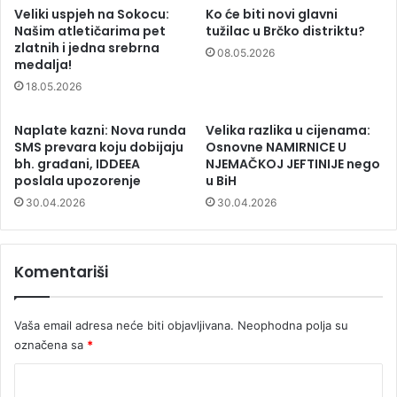
Veliki uspjeh na Sokocu:
Ko će biti novi glavni
Našim atletičarima pet
tužilac u Brčko distriktu?
zlatnih i jedna srebrna
08.05.2026
medalja!
18.05.2026
Naplate kazni: Nova runda
Velika razlika u cijenama:
SMS prevara koju dobijaju
Osnovne NAMIRNICE U
bh. građani, IDDEEA
NJEMAČKOJ JEFTINIJE nego
poslala upozorenje
u BiH
30.04.2026
30.04.2026
Komentariši
Vaša email adresa neće biti objavljivana.
Neophodna polja su
označena sa
*
K