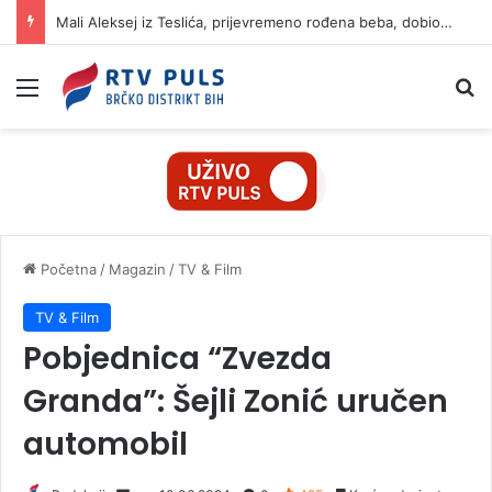
Mali Aleksej iz Teslića, prijevremeno rođena beba, dobio životnu bitku na UKC-u Srpske
Izbornik
Pr
Početna
/
Magazin
/
TV & Film
TV & Film
Pobjednica “Zvezda
Granda”: Šejli Zonić uručen
automobil