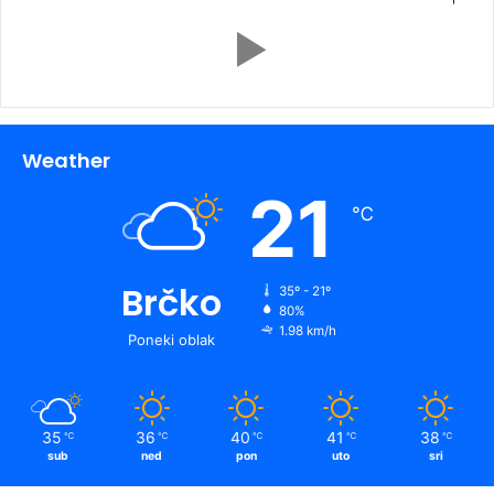
Weather
21
℃
Brčko
35º - 21º
80%
1.98 km/h
Poneki oblak
35
36
40
41
38
℃
℃
℃
℃
℃
sub
ned
pon
uto
sri