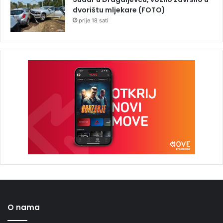
dvorištu mljekare (FOTO)
prije 18 sati
O nama