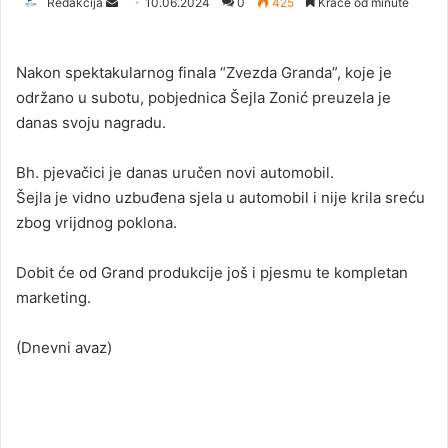
Redakcija
S
10.06.2024
0
425
Kraće od minute
e
n
Nakon spektakularnog finala “Zvezda Granda”, koje je
d
održano u subotu, pobjednica Šejla Zonić preuzela je
a
danas svoju nagradu.
n
e
Bh. pjevačici je danas uručen novi automobil.
m
a
Šejla je vidno uzbuđena sjela u automobil i nije krila sreću
i
zbog vrijdnog poklona.
l
Dobit će od Grand produkcije još i pjesmu te kompletan
marketing.
(Dnevni avaz)