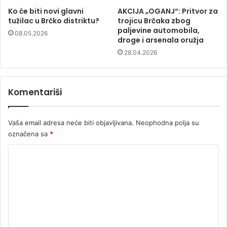
Ko će biti novi glavni
AKCIJA „OGANJ“: Pritvor za
tužilac u Brčko distriktu?
trojicu Brčaka zbog
paljevine automobila,
08.05.2026
droge i arsenala oružja
28.04.2026
Komentariši
Vaša email adresa neće biti objavljivana.
Neophodna polja su
označena sa
*
K
o
m
e
n