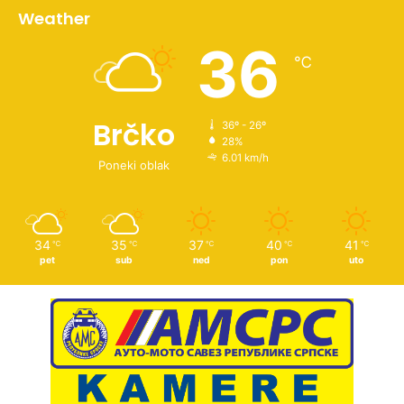
Weather
36
℃
Brčko
36º - 26º
28%
6.01 km/h
Poneki oblak
34
35
37
40
41
℃
℃
℃
℃
℃
pet
sub
ned
pon
uto