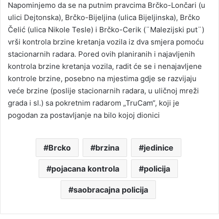
Napominjemo da se na putnim pravcima Brčko-Lončari (u
ulici Dejtonska), Brčko-Bijeljina (ulica Bijeljinska), Brčko
Čelić (ulica Nikole Tesle) i Brčko-Cerik (¨Malezijski put¨)
vrši kontrola brzine kretanja vozila iz dva smjera pomoću
stacionarnih radara. Pored ovih planiranih i najavljenih
kontrola brzine kretanja vozila, radit će se i nenajavljene
kontrole brzine, posebno na mjestima gdje se razvijaju
veće brzine (poslije stacionarnih radara, u uličnoj mreži
grada i sl.) sa pokretnim radarom „TruCam“, koji je
pogodan za postavljanje na bilo kojoj dionici
Brcko
brzina
jedinice
pojacana kontrola
policija
saobracajna policija