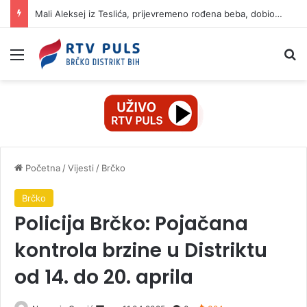
Mali Aleksej iz Teslića, prijevremeno rođena beba, dobio životnu bitku na UKC-u Srpske
Izbornik
Pr
Početna
/
Vijesti
/
Brčko
Brčko
Policija Brčko: Pojačana
kontrola brzine u Distriktu
od 14. do 20. aprila