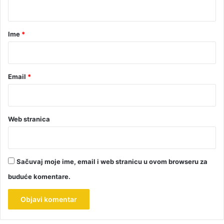
t
a
r
Ime
*
*
Email
*
Web stranica
Sačuvaj moje ime, email i web stranicu u ovom browseru za
buduće komentare.