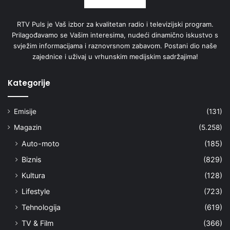
RTV Puls je Vaš izbor za kvalitetan radio i televizijski program.
Prilagođavamo se Vašim interesima, nudeći dinamično iskustvo s
svježim informacijama i raznovrsnom zabavom. Postani dio naše
zajednice i uživaj u vrhunskim medijskim sadržajima!
Kategorije
Emisije
(131)
Magazin
(5.258)
Auto-moto
(185)
Biznis
(829)
Kultura
(128)
Lifestyle
(723)
Tehnologija
(619)
TV & Film
(366)