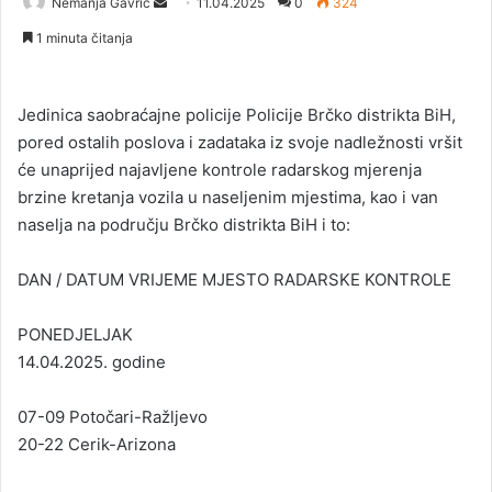
Nemanja Gavrić
S
11.04.2025
0
324
e
1 minuta čitanja
n
d
a
Jedinica saobraćajne policije Policije Brčko distrikta BiH,
n
pored ostalih poslova i zadataka iz svoje nadležnosti vršit
e
će unaprijed najavljene kontrole radarskog mjerenja
m
brzine kretanja vozila u naseljenim mjestima, kao i van
a
naselja na području Brčko distrikta BiH i to:
i
l
DAN / DATUM VRIJEME MJESTO RADARSKE KONTROLE
PONEDJELJAK
14.04.2025. godine
07-09 Potočari-Ražljevo
20-22 Cerik-Arizona