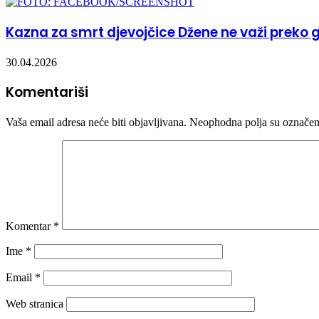
Kazna za smrt djevojčice Džene ne važi preko 
30.04.2026
Komentariši
Vaša email adresa neće biti objavljivana.
Neophodna polja su označe
Komentar
*
Ime
*
Email
*
Web stranica