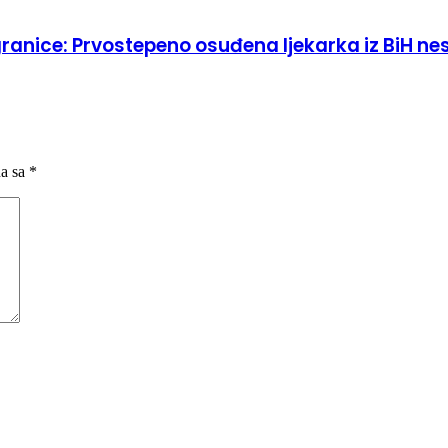
granice: Prvostepeno osuđena ljekarka iz BiH n
na sa
*