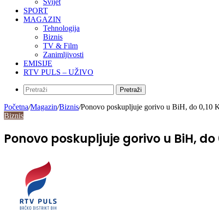
Svijet
SPORT
MAGAZIN
Tehnologija
Biznis
TV & Film
Zanimljivosti
EMISIJE
RTV PULS – UŽIVO
Pretraži
Početna
/
Magazin
/
Biznis
/
Ponovo poskupljuje gorivo u BiH, do 0,10 K
Biznis
Ponovo poskupljuje gorivo u BiH, do 