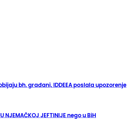
bijaju bh. građani, IDDEEA poslala upozorenje
 U NJEMAČKOJ JEFTINIJE nego u BiH