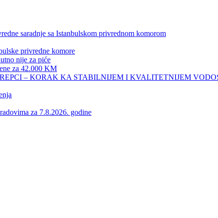
privredne saradnje sa Istanbulskom privrednom komorom
nbulske privredne komore
no nije za piće
 žene za 42.000 KM
REPCI – KORAK KA STABILNIJEM I KVALITETNIJEM VOD
enja
vima za 7.8.2026. godine