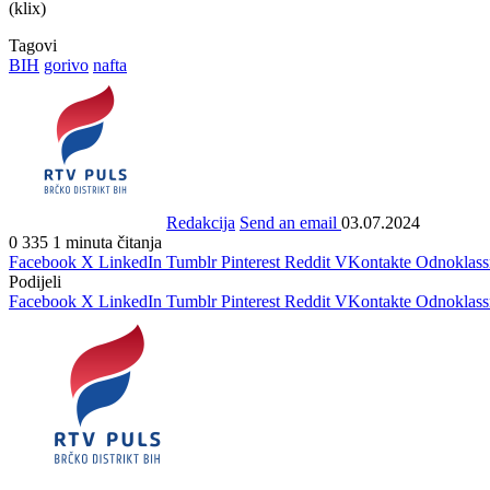
(klix)
Tagovi
BIH
gorivo
nafta
Redakcija
Send an email
03.07.2024
0
335
1 minuta čitanja
Facebook
X
LinkedIn
Tumblr
Pinterest
Reddit
VKontakte
Odnoklass
Podijeli
Facebook
X
LinkedIn
Tumblr
Pinterest
Reddit
VKontakte
Odnoklass