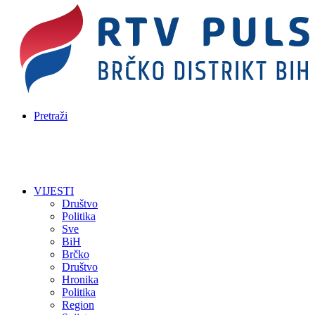
Pretraži
VIJESTI
Društvo
Politika
Sve
BiH
Brčko
Društvo
Hronika
Politika
Region