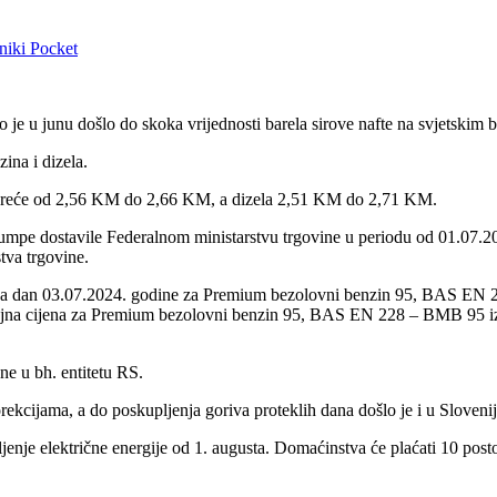
niki
Pocket
 je u junu došlo do skoka vrijednosti barela sirove nafte na svjetskim 
ina i dizela.
u kreće od 2,56 KM do 2,66 KM, a dizela 2,51 KM do 2,71 KM.
pumpe dostavile Federalnom ministarstvu trgovine u periodu od 01.07.2
stva trgovine.
BiH na dan 03.07.2024. godine za Premium bezolovni benzin 95, BAS E
ajna cijena za Premium bezolovni benzin 95, BAS EN 228 – BMB 95 i
ne u bh. entitetu RS.
kcijama, a do poskupljenja goriva proteklih dana došlo je i u Sloveniji
nje električne energije od 1. augusta. Domaćinstva će plaćati 10 posto s