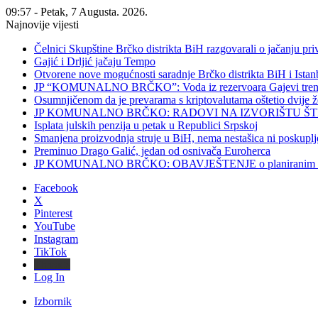
09:57 - Petak, 7 Augusta. 2026.
Najnovije vijesti
Čelnici Skupštine Brčko distrikta BiH razgovarali o jačanju 
Gajić i Drljić jačaju Tempo
Otvorene nove mogućnosti saradnje Brčko distrikta BiH i Ista
JP “KOMUNALNO BRČKO”: Voda iz rezervoara Gajevi trenut
Osumnjičenom da je prevarama s kriptovalutama oštetio dvije
JP KOMUNALNO BRČKO: RADOVI NA IZVORIŠTU ŠT
Isplata julskih penzija u petak u Republici Srpskoj
Smanjena proizvodnja struje u BiH, nema nestašica ni poskuplj
Preminuo Drago Galić, jedan od osnivača Euroherca
JP KOMUNALNO BRČKO: OBAVJEŠTENJE o planiranim rado
Facebook
X
Pinterest
YouTube
Instagram
TikTok
Threads
Log In
Izbornik