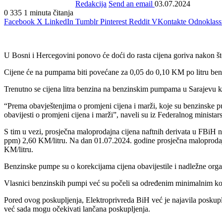
Redakcija
Send an email
03.07.2024
0
335
1 minuta čitanja
Facebook
X
LinkedIn
Tumblr
Pinterest
Reddit
VKontakte
Odnoklass
U Bosni i Hercegovini ponovo će doći do rasta cijena goriva nakon što
Cijene će na pumpama biti povećane za 0,05 do 0,10 KM po litru benz
Trenutno se cijena litra benzina na benzinskim pumpama u Sarajev
“Prema obavještenjima o promjeni cijena i marži, koje su benzinske 
obavijesti o promjeni cijena i marži”, naveli su iz Federalnog ministar
S tim u vezi, prosječna maloprodajna cijena naftnih derivata u F
ppm) 2,60 KM/litru. Na dan 01.07.2024. godine prosječna maloprod
KM/litru.
Benzinske pumpe su o korekcijama cijena obavijestile i nadležne orga
Vlasnici benzinskih pumpi već su počeli sa određenim minimalnim kore
Pored ovog poskupljenja, Elektroprivreda BiH već je najavila poskuplje
već sada mogu očekivati lančana poskupljenja.