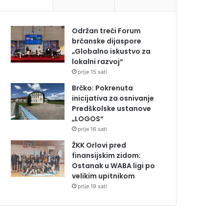
Održan treći Forum
brčanske dijaspore
„Globalno iskustvo za
lokalni razvoj“
prije 15 sati
Brčko: Pokrenuta
inicijativa za osnivanje
Predškolske ustanove
„LOGOS“
prije 16 sati
ŽKK Orlovi pred
finansijskim zidom:
Ostanak u WABA ligi po
velikim upitnikom
prije 19 sati