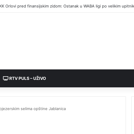
etalji požara kod Banjaluke: Mrtav pijan palio vatru, pa napravio haos
RTV PULS – UŽIVO
ojezerskim selima opštine Jablanica