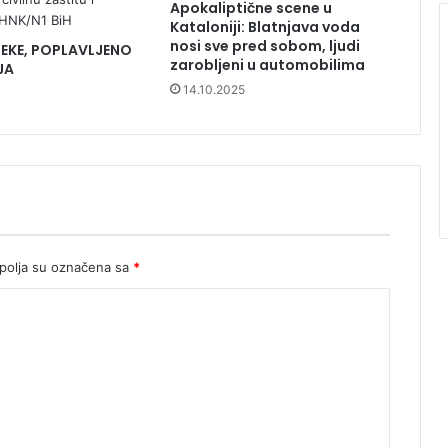
Apokaliptične scene u
Kataloniji: Blatnjava voda
nosi sve pred sobom, ljudi
RIJEKE, POPLAVLJENO
zarobljeni u automobilima
JA
14.10.2025
olja su označena sa
*