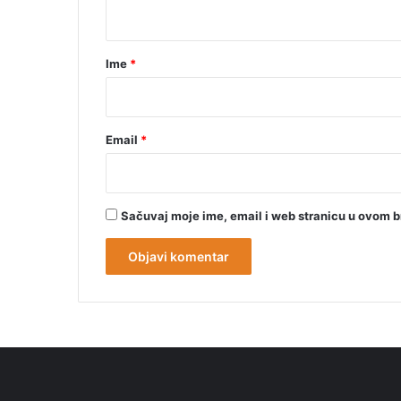
t
a
r
Ime
*
*
Email
*
Sačuvaj moje ime, email i web stranicu u ovom 