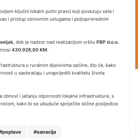
jeni ključni lokalni putni pravci koji povezuju sela i
ao i pristup osnovnim uslugama i poljoprivrednim
seljak
, dok je nadzor nad realizacijom vršilo
PBP d.o.o.
iznosi
430.928,90 KM
.
rastruktura u ruralnim dijelovima općine, što će, kako
rnosti u saobraćaju i unaprijediti kvalitetu života
a obnovi i jačanju otpornosti lokalne infrastrukture, s
ćom, kako bi se ubuduće spriječile slične posljedice
poplave
sanacija