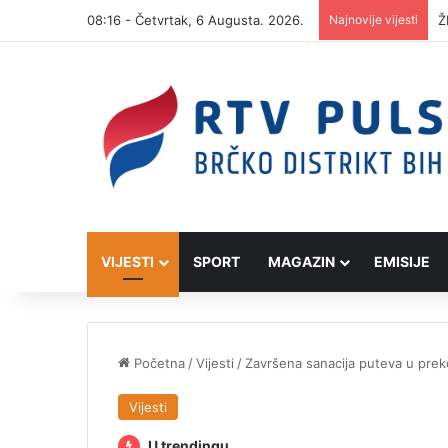
08:16 - Četvrtak, 6 Augusta. 2026.
Najnovije vijesti
D
VIJESTI
SPORT
MAGAZIN
EMISIJE
Početna
/
Vijesti
/
Završena sanacija puteva u prek
Vijesti
U trendingu