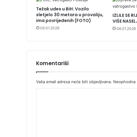
Težak udes u BiH: Vozilo
sletjelo 30 metara u provaliju,
IZLILE SE 
ima povrijeđenih (FOTO)
VIŠE NASEL
06.01.2026
06.01.2026
Komentariši
Vaša email adresa neće biti objavljivana.
Neophodna p
K
o
m
e
n