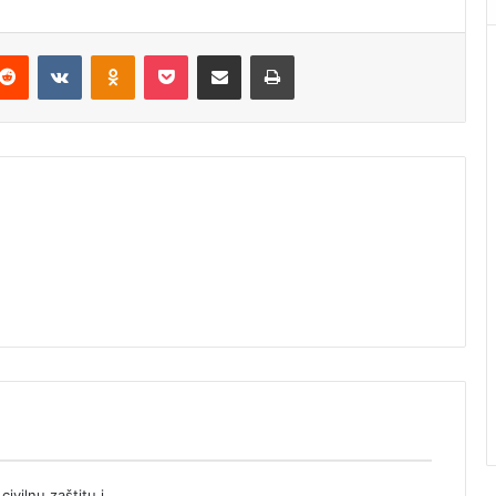
Reddit
VKontakte
Odnoklassniki
Pocket
Podijeli putem Emaila
Štampaj