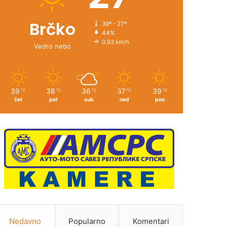
Brčko
39º - 27º
44%
0.93 km/h
Vedro nebo
39
38
36
37
39
℃
℃
℃
℃
℃
čet
pet
sub
ned
pon
Nedavno
Popularno
Komentari