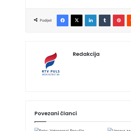
Facebook
X
LinkedIn
Tumblr
Pinterest
Podijeli
Redakcija
Povezani članci