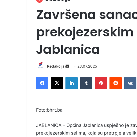
Završena sanac
prekojezerskim 
Jablanica
Redakcija
S
23.07.2025
e
Facebook
X
LinkedIn
Tumblr
Pinterest
Reddit
VK
n
d
a
n
Foto:bhrt.ba
e
m
JABLANICA – Općina Jablanica uspješno je završ
a
i
prekojezerskim selima, koja su pretrpjela velik