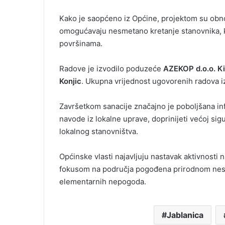
l
Kako je saopćeno iz Općine, projektom su obnovl
omogućavaju nesmetano kretanje stanovnika, k
površinama.
Radove je izvodilo poduzeće
AZEKOP d.o.o. Ki
Konjic
. Ukupna vrijednost ugovorenih radova 
Završetkom sanacije značajno je poboljšana inf
navode iz lokalne uprave, doprinijeti većoj sigu
lokalnog stanovništva.
Općinske vlasti najavljuju nastavak aktivnosti n
fokusom na područja pogođena prirodnom nesre
elementarnih nepogoda.
Jablanica