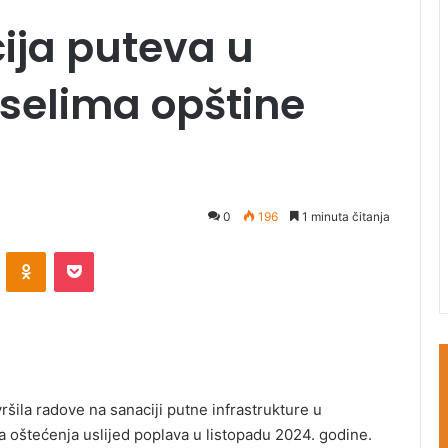
ija puteva u
selima opštine
0
196
1 minuta čitanja
ontakte
Odnoklassniki
Pocket
ila radove na sanaciji putne infrastrukture u
a oštećenja uslijed poplava u listopadu 2024. godine.