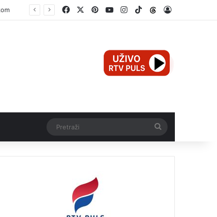
Facebook
X
Pinterest
YouTube
Instagram
TikTok
Threads
Log In
Pretraži