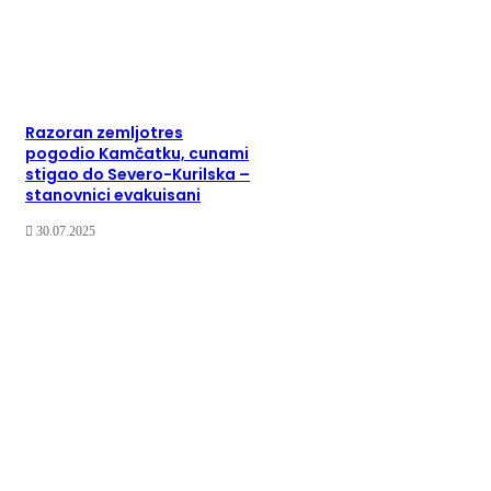
Razoran zemljotres
pogodio Kamčatku, cunami
stigao do Severo-Kurilska –
stanovnici evakuisani
30.07.2025