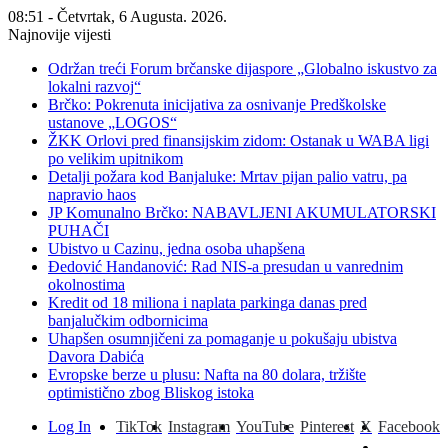
08:51 - Četvrtak, 6 Augusta. 2026.
Najnovije vijesti
Održan treći Forum brčanske dijaspore „Globalno iskustvo za
lokalni razvoj“
Brčko: Pokrenuta inicijativa za osnivanje Predškolske
ustanove „LOGOS“
ŽKK Orlovi pred finansijskim zidom: Ostanak u WABA ligi
po velikim upitnikom
Detalji požara kod Banjaluke: Mrtav pijan palio vatru, pa
napravio haos
JP Komunalno Brčko: NABAVLJENI AKUMULATORSKI
PUHAČI
Ubistvo u Cazinu, jedna osoba uhapšena
Đedović Handanović: Rad NIS-a presudan u vanrednim
okolnostima
Kredit od 18 miliona i naplata parkinga danas pred
banjalučkim odbornicima
Uhapšen osumnjičeni za pomaganje u pokušaju ubistva
Davora Dabića
Evropske berze u plusu: Nafta na 80 dolara, tržište
optimistično zbog Bliskog istoka
Log In
TikTok
Instagram
YouTube
Pinterest
X
Facebook