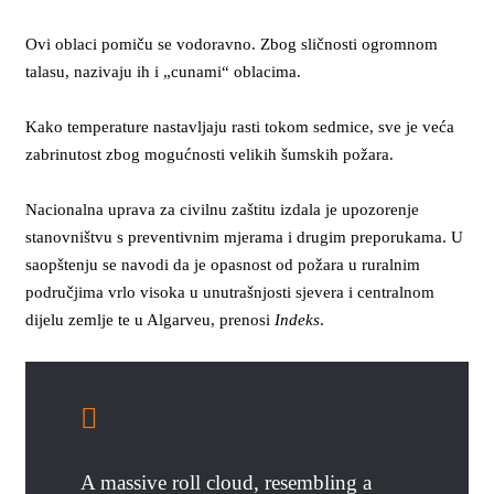
Ovi oblaci pomiču se vodoravno. Zbog sličnosti ogromnom
talasu, nazivaju ih i „cunami“ oblacima.
Kako temperature nastavljaju rasti tokom sedmice, sve je veća
zabrinutost zbog mogućnosti velikih šumskih požara.
Nacionalna uprava za civilnu zaštitu izdala je upozorenje
stanovništvu s preventivnim mjerama i drugim preporukama. U
saopštenju se navodi da je opasnost od požara u ruralnim
područjima vrlo visoka u unutrašnjosti sjevera i centralnom
dijelu zemlje te u Algarveu, prenosi
Indeks
.
A massive roll cloud, resembling a