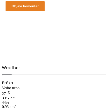
00:00
Weather
Brčko
Vedro nebo
℃
27
39º - 27º
44%
0.93 km/h