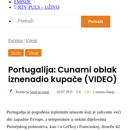
EMISIJE
RTV PULS – UŽIVO
Pretraži
Početna
/
Vijesti
Svijet
Vijesti
Portugalija: Cunami oblak
iznenadio kupače (VIDEO)
Redakcija
Send an email
02.07.2025
0
238
1 minuta čitanja
Portugalija je pogođena toplotnim talasom koji je zahvatio veći
dio zapadne Evrope, a temperature u nekim dijelovima
Pirinejskog poluostrva, kao i u Grčkoj i Francuskoj, dosežu 42