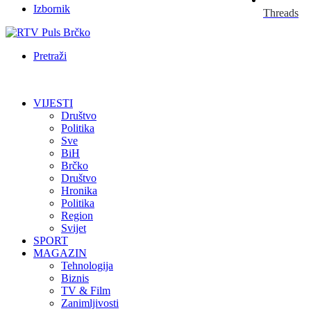
Izbornik
Threads
Pretraži
VIJESTI
Društvo
Politika
Sve
BiH
Brčko
Društvo
Hronika
Politika
Region
Svijet
SPORT
MAGAZIN
Tehnologija
Biznis
TV & Film
Zanimljivosti