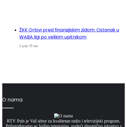
ŽKK Orlovi pred finansijskim zidom: Ostanak u
WABA ligi po velikim upitnikom
prije 19 sati
O nama
RTV Puls je Vaš izbor za kvalitetan radio i televizijski program.
Prilagođavamo se Vašim interesima, nudeći dinamično iskustvo s