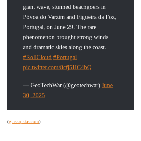
giant wave, stunned beachgoers in
Póvoa do Varzim and Figueira da Foz,
Portugal, on June 29. The rare
phenomenon brought strong winds
and dramatic skies along the coast.
#RollCloud
#Portugal
pic.twitter.com/8cfj5HC4bQ
— GeoTechWar (@geotechwar)
June
30, 2025
(
glassrpske.com
)