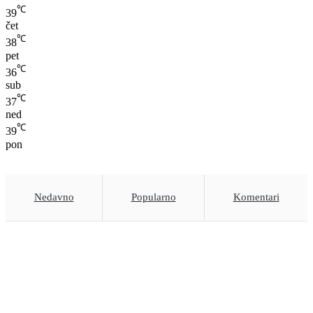
℃
39
čet
℃
38
pet
℃
36
sub
℃
37
ned
℃
39
pon
Nedavno
Popularno
Komentari