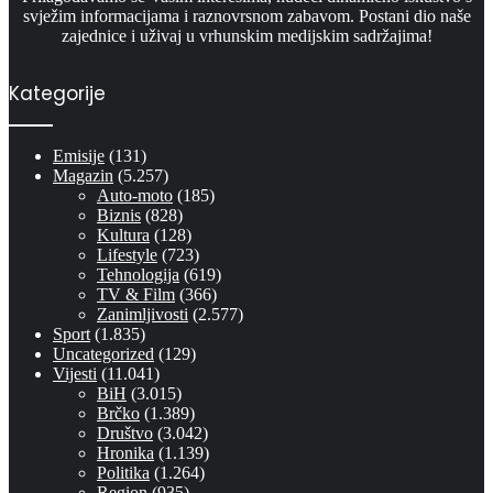
svježim informacijama i raznovrsnom zabavom. Postani dio naše
zajednice i uživaj u vrhunskim medijskim sadržajima!
Kategorije
Emisije
(131)
Magazin
(5.257)
Auto-moto
(185)
Biznis
(828)
Kultura
(128)
Lifestyle
(723)
Tehnologija
(619)
TV & Film
(366)
Zanimljivosti
(2.577)
Sport
(1.835)
Uncategorized
(129)
Vijesti
(11.041)
BiH
(3.015)
Brčko
(1.389)
Društvo
(3.042)
Hronika
(1.139)
Politika
(1.264)
Region
(935)