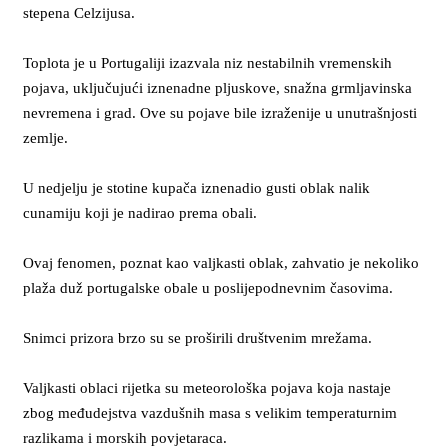
stepena Celzijusa.
Toplota je u Portugaliji izazvala niz nestabilnih vremenskih
pojava, uključujući iznenadne pljuskove, snažna grmljavinska
nevremena i grad. Ove su pojave bile izraženije u unutrašnjosti
zemlje.
U nedjelju je stotine kupača iznenadio gusti oblak nalik
cunamiju koji je nadirao prema obali.
Ovaj fenomen, poznat kao valjkasti oblak, zahvatio je nekoliko
plaža duž portugalske obale u poslijepodnevnim časovima.
Snimci prizora brzo su se proširili društvenim mrežama.
Valjkasti oblaci rijetka su meteorološka pojava koja nastaje
zbog međudejstva vazdušnih masa s velikim temperaturnim
razlikama i morskih povjetaraca.