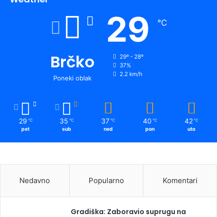
29
℃
Brčko
29º - 28º
37%
2.2 km/h
Poneki oblak
29
35
37
40
42
℃
℃
℃
℃
℃
pet
sub
ned
pon
uto
Nedavno
Popularno
Komentari
Gradiška: Zaboravio suprugu na