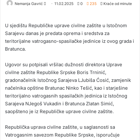
Nemanja Gavrić
S
11.02.2025
0
235
Kraće od minute
e
n
U sjedištu Republičke uprave civilne zaštite u Istočnom
d
Sarajevu danas je predata oprema i sredstva za
a
teritorijalne vatrogasno-spasilačke jedinice iz ovog grada i
n
Bratunca.
e
m
a
Ugovor su potpisali vršilac dužnosti direktora Uprave
i
civilne zaštite Republike Srpske Boris Trninić,
l
gradonačelnik Istočnog Sarajeva LJubiša Ćosić, zamjenik
načelnika opštine Bratunac Ninko Tešić, kao i starješine
teritorijalno vatrogasnih spasilačkih jedinica iz Istočnog
Sarajeva NJegoš Vukadin i Bratunca Zlatan Simić,
saopšteno je iz Republičke uprave civilne zaštite.
Republička uprava civilne zaštite, u saglasnosti sa
Vatrogasnim savezom Republike Srpske, isporučuje