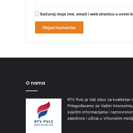
Sačuvaj moje ime, email i web stranicu u ovom 
O nama
RTV Puls je Vaš izbor za kvalitetan r
Prilagođavamo se Vašim interesima,
svježim informacijama i raznovrsn
zajednice i uživaj u vrhunskim medi