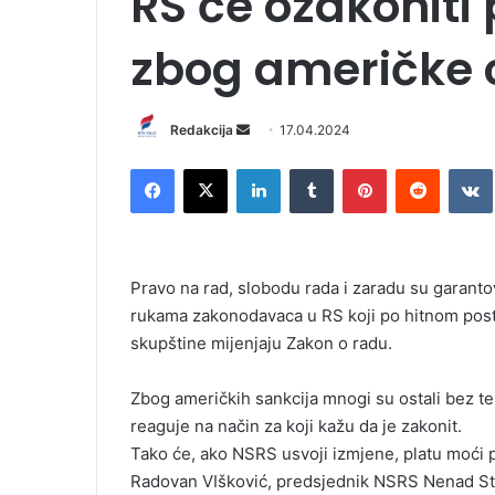
RS će ozakoniti
zbog američke c
Redakcija
S
17.04.2024
e
Facebook
X
LinkedIn
Tumblr
Pinterest
Reddit
VK
n
d
a
n
Pravo na rad, slobodu rada i zaradu su garan
e
rukama zakonodavaca u RS koji po hitnom post
m
skupštine mijenjaju Zakon o radu.
a
i
l
Zbog američkih sankcija mnogi su ostali bez tek
reaguje na način za koji kažu da je zakonit.
Tako će, ako NSRS usvoji izmjene, platu moći p
Radovan VIšković, predsjednik NSRS Nenad Stev