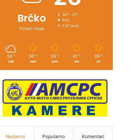
Brčko
34º - 22º
63%
2.97 km/h
Poneki oblak
34
36
39
41
39
℃
℃
℃
℃
℃
sub
ned
pon
uto
sri
Nedavno
Popularno
Komentari