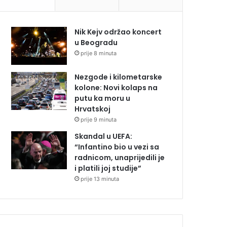
Nik Kejv održao koncert
u Beogradu
prije 8 minuta
Nezgode i kilometarske
kolone: Novi kolaps na
putu ka moru u
Hrvatskoj
prije 9 minuta
Skandal u UEFA:
“Infantino bio u vezi sa
radnicom, unaprijedili je
i platili joj studije”
prije 13 minuta