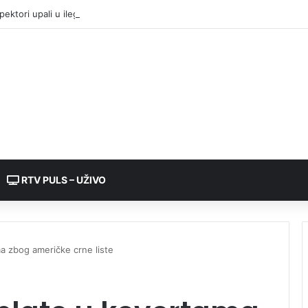
pektori upali u ilegalnu sušaru: Oko 1.000 pršuta, svi će biti uništeni
RTV PULS – UŽIVO
ma zbog američke crne liste