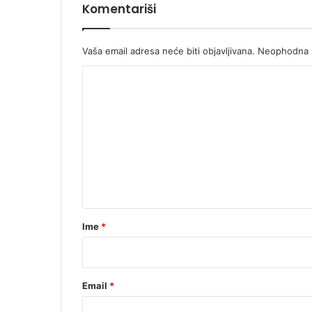
Komentariši
Vaša email adresa neće biti objavljivana.
Neophodna p
K
o
m
e
n
t
a
r
Ime
*
*
Email
*