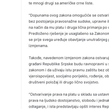
te mnogi drugi sa američke crne liste.
“Dopunama ovog zakona omogućiće se ostvariv
bez postojanja pravosnažne sudske, upravne il
na način da mu platu i druga lična primanja po
Predloženo rješenje je usaglašeno sa Zakono
se prije svega uređuje obavljanje unutrašnjeg
izmjenama.
Takođe, navedenom izmjenom zakona ostvaruju
građani Republike Srpske budu ravnopravni u 
zakonom i da uživaju istu pravnu zaštitu bez ob
vjeroispovijest, socijalno porijeklo, rođenje, o
društveni položaj ili drugo lično svojstvo.
“Ostvarivanje prava na platu u skladu sa usta
prava na ljudsko dostojanstvo, slobodu i jednako
odlaganje, i ista predstavljaju opšti interes R