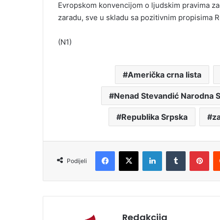
Evropskom konvencijom o ljudskim pravima zaga
zaradu, sve u skladu sa pozitivnim propisima Re
(N1)
Američka crna lista
Nenad Stevandić Narodna S
Republika Srpska
z
Facebook
X
LinkedIn
Tumblr
Pinterest
Podijeli
Redakcija