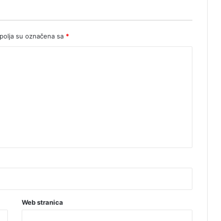
olja su označena sa
*
Web stranica