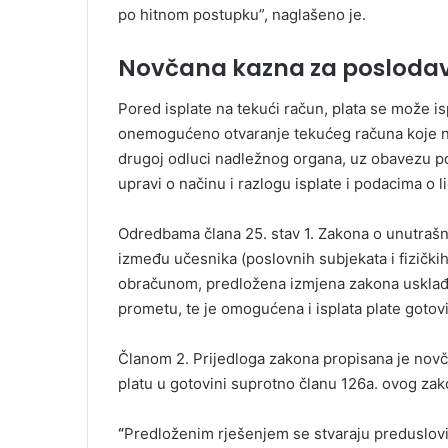
po hitnom postupku”, naglašeno je.
Novčana kazna za posloda
Pored isplate na tekući račun, plata se može i
onemogućeno otvaranje tekućeg računa koje ni
drugoj odluci nadležnog organa, uz obavezu p
upravi o načinu i razlogu isplate i podacima o 
Odredbama člana 25. stav 1. Zakona o unutrašn
između učesnika (poslovnih subjekata i fizički
obračunom, predložena izmjena zakona uskla
prometu, te je omogućena i isplata plate goto
Članom 2. Prijedloga zakona propisana je novč
platu u gotovini suprotno članu 126a. ovog zak
“
Predloženim rješenjem se stvaraju preduslovi