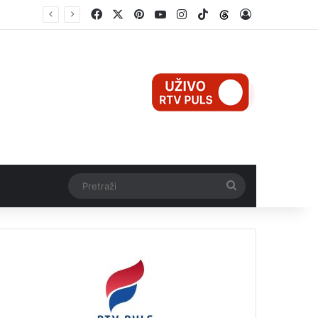
Facebook
X
Pinterest
YouTube
Instagram
TikTok
Threads
Log In
Pretraži