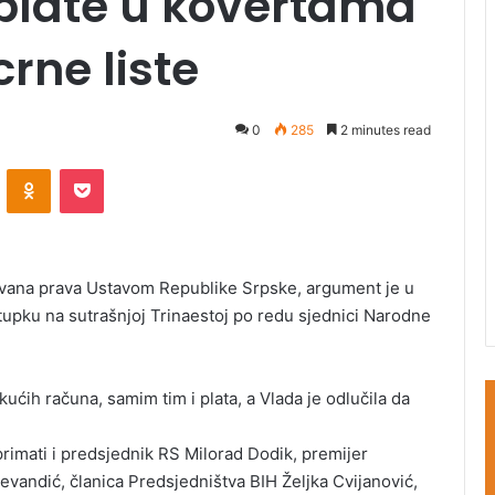
 plate u kovertama
rne liste
0
285
2 minutes read
ontakte
Odnoklassniki
Pocket
tovana prava Ustavom Republike Srpske, argument je u
upku na sutrašnjoj Trinaestoj po redu sjednici Narodne
ućih računa, samim tim i plata, a Vlada je odlučila da
rimati i predsjednik RS Milorad Dodik, premijer
andić, članica Predsjedništva BIH Željka Cvijanović,