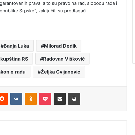
rantovanih prava, a to su pravo na rad, slobodu rada i
publike Srpske“, zaključili su predlagači.
Banja Luka
Milorad Dodik
kupština RS
Radovan Višković
akon o radu
Željka Cvijanović
Reddit
VKontakte
Odnoklassniki
Pocket
Podijeli putem Emaila
Štampaj