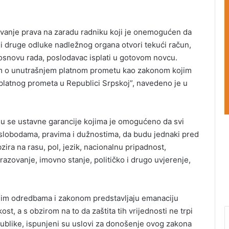
anje prava na zaradu radniku koji je onemogućen da
i druge odluke nadležnog organa otvori tekući račun,
 osnovu rada, poslodavac isplati u gotovom novcu.
m o unutrašnjem platnom prometu kao zakonom kojim
 platnog prometa u Republici Srpskoj”, navedeno je u
 se ustavne garancije kojima je omogućeno da svi
slobodama, pravima i dužnostima, da budu jednaki pred
zira na rasu, pol, jezik, nacionalnu pripadnost,
brazovanje, imovno stanje, političko i drugo uvjerenje,
vnim odredbama i zakonom predstavljaju emanaciju
st, a s obzirom na to da zaštita tih vrijednosti ne trpi
epublike, ispunjeni su uslovi za donošenje ovog zakona