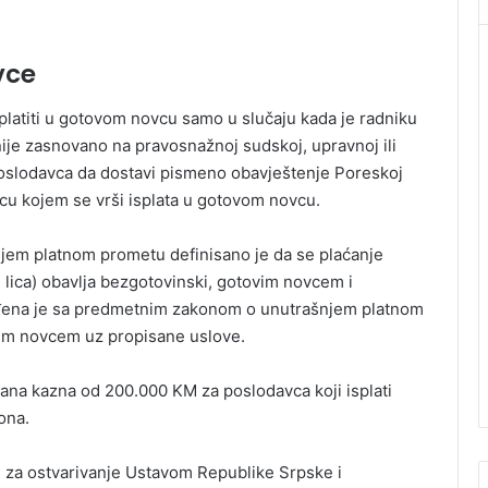
vce
splatiti u gotovom novcu samo u slučaju kada je radniku
je zasnovano na pravosnažnoj sudskoj, upravnoj ili
oslodavca da dostavi pismeno obavještenje Poreskoj
licu kojem se vrši isplata u gotovom novcu.
jem platnom prometu definisano je da se plaćanje
h lica) obavlja bezgotovinski, gotovim novcem i
đena je sa predmetnim zakonom o unutrašnjem platnom
vim novcem uz propisane uslove.
ana kazna od 200.000 KM za poslodavca koji isplati
ona.
 za ostvarivanje Ustavom Republike Srpske i