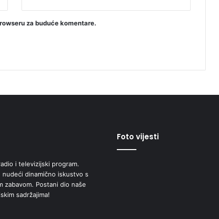
browseru za buduće komentare.
Foto vijesti
adio i televizijski program.
 nudeći dinamično iskustvo s
om zabavom. Postani dio naše
jskim sadržajima!