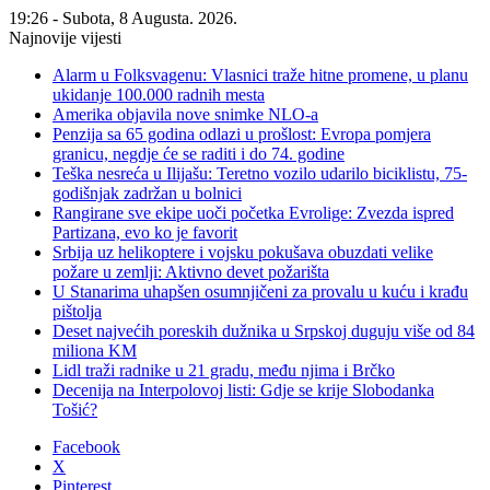
19:26 - Subota, 8 Augusta. 2026.
Najnovije vijesti
Alarm u Folksvagenu: Vlasnici traže hitne promene, u planu
ukidanje 100.000 radnih mesta
Amerika objavila nove snimke NLO-a
Penzija sa 65 godina odlazi u prošlost: Evropa pomjera
granicu, negdje će se raditi i do 74. godine
Teška nesreća u Ilijašu: Teretno vozilo udarilo biciklistu, 75-
godišnjak zadržan u bolnici
Rangirane sve ekipe uoči početka Evrolige: Zvezda ispred
Partizana, evo ko je favorit
Srbija uz helikoptere i vojsku pokušava obuzdati velike
požare u zemlji: Aktivno devet požarišta
U Stanarima uhapšen osumnjičeni za provalu u kuću i krađu
pištolja
Deset najvećih poreskih dužnika u Srpskoj duguju više od 84
miliona KM
Lidl traži radnike u 21 gradu, među njima i Brčko
Decenija na Interpolovoj listi: Gdje se krije Slobodanka
Tošić?
Facebook
X
Pinterest