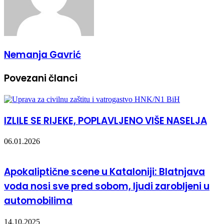
Nemanja Gavrić
Povezani članci
IZLILE SE RIJEKE, POPLAVLJENO VIŠE NASELJA
06.01.2026
Apokaliptične scene u Kataloniji: Blatnjava
voda nosi sve pred sobom, ljudi zarobljeni u
automobilima
14.10.2025