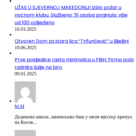
UŽAS U SJEVERNOJ MAKEDONIJI Izbio požar u
noćnom klubu. Službeno: 51 osoba poginula, više
od 100 ozlijeđeno
16.03.2025
Otvoren Dom za stara lica “Trifunčević” u Bijeljini
10.06.2025
Prve posljedice rasta minimalca u FBiH: Firma pola
radnika šalje na biro
09.01.2025
М.М
Додикова школа ,занимљиво баш у овом мјесецу кренуо
на Косов...