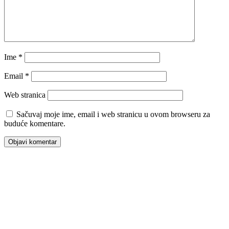
Ime
*
Email
*
Web stranica
Sačuvaj moje ime, email i web stranicu u ovom browseru za
buduće komentare.
00:00