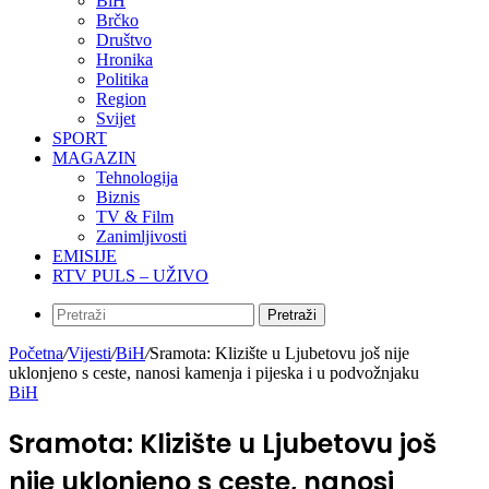
BiH
Brčko
Društvo
Hronika
Politika
Region
Svijet
SPORT
MAGAZIN
Tehnologija
Biznis
TV & Film
Zanimljivosti
EMISIJE
RTV PULS – UŽIVO
Pretraži
Početna
/
Vijesti
/
BiH
/
Sramota: Klizište u Ljubetovu još nije
uklonjeno s ceste, nanosi kamenja i pijeska i u podvožnjaku
BiH
Sramota: Klizište u Ljubetovu još
nije uklonjeno s ceste, nanosi