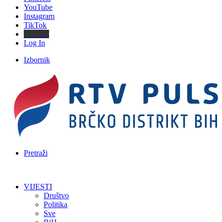
YouTube
Instagram
TikTok
Threads
Log In
Izbornik
Pretraži
VIJESTI
Društvo
Politika
Sve