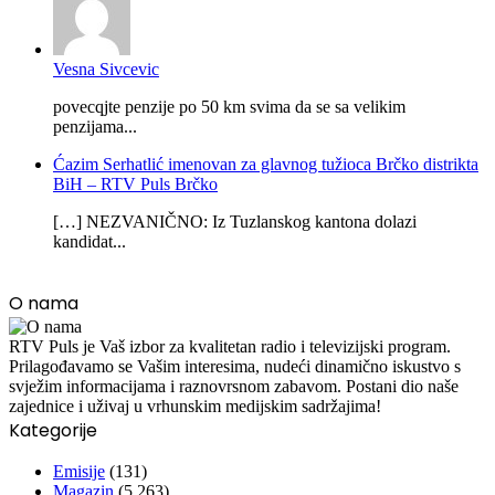
Vesna Sivcevic
povecqjte penzije po 50 km svima da se sa velikim
penzijama...
Ćazim Serhatlić imenovan za glavnog tužioca Brčko distrikta
BiH – RTV Puls Brčko
[…] NEZVANIČNO: Iz Tuzlanskog kantona dolazi
kandidat...
O nama
RTV Puls je Vaš izbor za kvalitetan radio i televizijski program.
Prilagođavamo se Vašim interesima, nudeći dinamično iskustvo s
svježim informacijama i raznovrsnom zabavom. Postani dio naše
zajednice i uživaj u vrhunskim medijskim sadržajima!
Kategorije
Emisije
(131)
Magazin
(5.263)