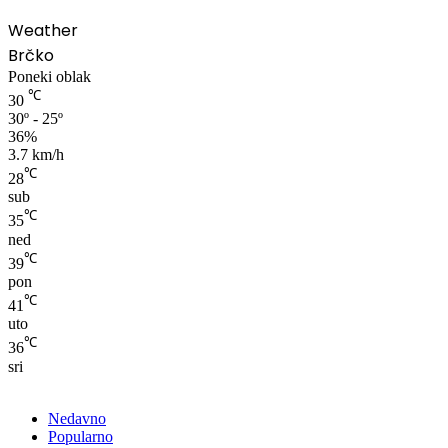
Weather
Brčko
Poneki oblak
℃
30
30º - 25º
36%
3.7 km/h
℃
28
sub
℃
35
ned
℃
39
pon
℃
41
uto
℃
36
sri
Nedavno
Popularno