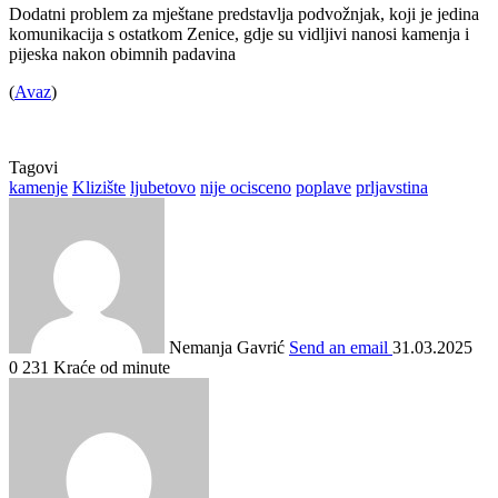
Dodatni problem za mještane predstavlja podvožnjak, koji je jedina
komunikacija s ostatkom Zenice, gdje su vidljivi nanosi kamenja i
pijeska nakon obimnih padavina
(
Avaz
)
Tagovi
kamenje
Klizište
ljubetovo
nije ocisceno
poplave
prljavstina
Nemanja Gavrić
Send an email
31.03.2025
0
231
Kraće od minute