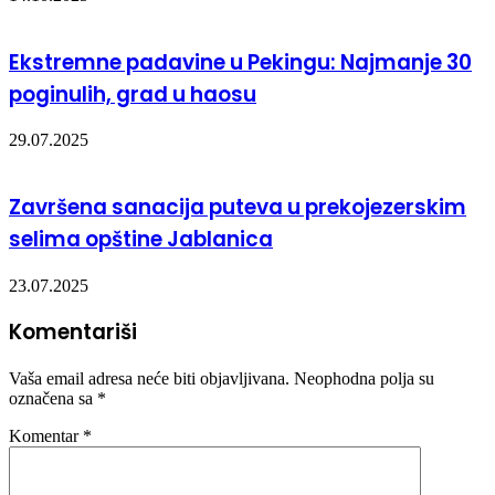
Ekstremne padavine u Pekingu: Najmanje 30
poginulih, grad u haosu
29.07.2025
Završena sanacija puteva u prekojezerskim
selima opštine Jablanica
23.07.2025
Komentariši
Vaša email adresa neće biti objavljivana.
Neophodna polja su
označena sa
*
Komentar
*