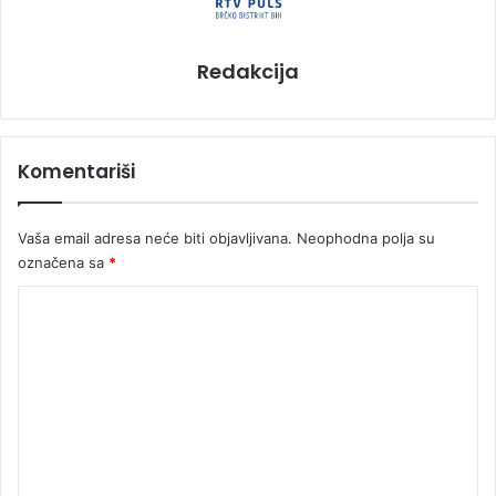
Redakcija
Komentariši
Vaša email adresa neće biti objavljivana.
Neophodna polja su
označena sa
*
K
o
m
e
n
t