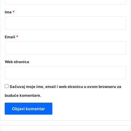
a
r
Ime
*
*
Email
*
Web stranica
Sačuvaj moje ime, email i web stranicu u ovom browseru za
buduće komentare.