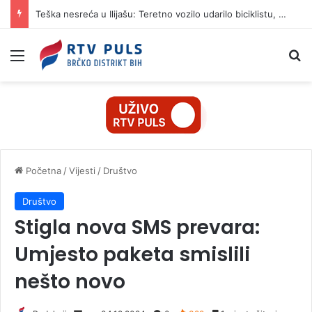
Teška nesreća u Ilijašu: Teretno vozilo udarilo biciklistu, 75-godišnjak zadržan u bolnici
Izbornik
Pr
Početna
/
Vijesti
/
Društvo
Društvo
Stigla nova SMS prevara:
Umjesto paketa smislili
nešto novo