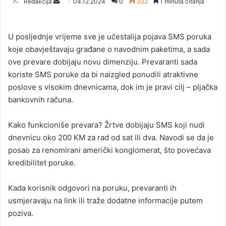
Redakcija
S
04.12.2024
0
322
1 minuta čitanja
e
n
U posljednje vrijeme sve je učestalija pojava SMS poruka
d
koje obavještavaju građane o navodnim paketima, a sada
a
ove prevare dobijaju novu dimenziju. Prevaranti sada
n
koriste SMS poruke da bi naizgled ponudili atraktivne
e
poslove s visokim dnevnicama, dok im je pravi cilj – pljačka
m
a
bankovnih računa.
i
l
Kako funkcioniše prevara? Žrtve dobijaju SMS koji nudi
dnevnicu oko 200 KM za rad od sat ili dva. Navodi se da je
posao za renomirani američki konglomerat, što povećava
kredibilitet poruke.
Kada korisnik odgovori na poruku, prevaranti ih
usmjeravaju na link ili traže dodatne informacije putem
poziva.