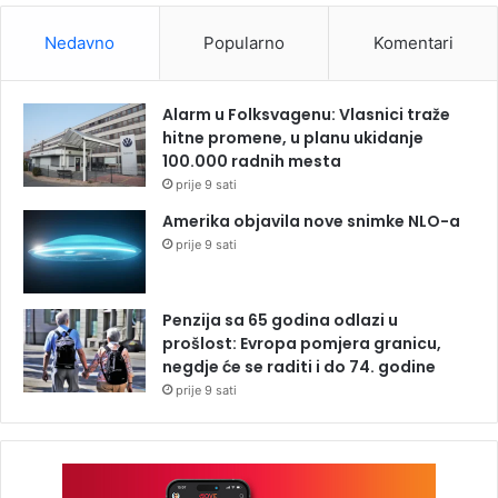
Nedavno
Popularno
Komentari
Alarm u Folksvagenu: Vlasnici traže
hitne promene, u planu ukidanje
100.000 radnih mesta
prije 9 sati
Amerika objavila nove snimke NLO-a
prije 9 sati
Penzija sa 65 godina odlazi u
prošlost: Evropa pomjera granicu,
negdje će se raditi i do 74. godine
prije 9 sati