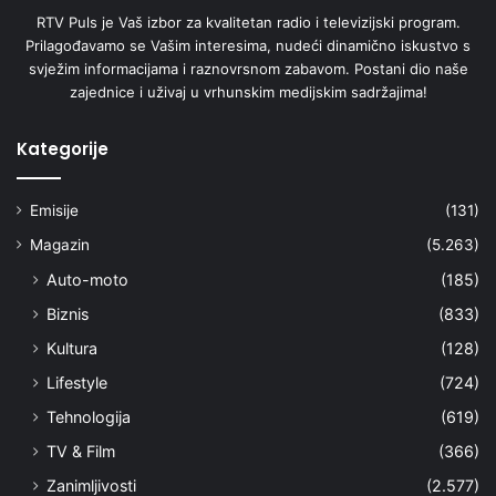
RTV Puls je Vaš izbor za kvalitetan radio i televizijski program.
Prilagođavamo se Vašim interesima, nudeći dinamično iskustvo s
svježim informacijama i raznovrsnom zabavom. Postani dio naše
zajednice i uživaj u vrhunskim medijskim sadržajima!
Kategorije
Emisije
(131)
Magazin
(5.263)
Auto-moto
(185)
Biznis
(833)
Kultura
(128)
Lifestyle
(724)
Tehnologija
(619)
TV & Film
(366)
Zanimljivosti
(2.577)