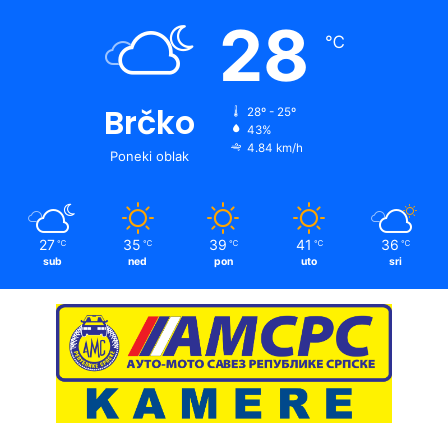
28
℃
Brčko
28º - 25º
43%
4.84 km/h
Poneki oblak
27
35
39
41
36
℃
℃
℃
℃
℃
sub
ned
pon
uto
sri