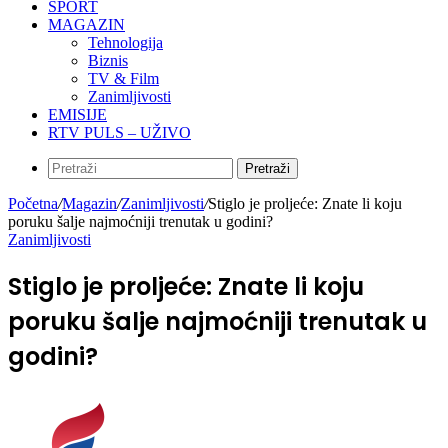
SPORT
MAGAZIN
Tehnologija
Biznis
TV & Film
Zanimljivosti
EMISIJE
RTV PULS – UŽIVO
Pretraži
Početna
/
Magazin
/
Zanimljivosti
/
Stiglo je proljeće: Znate li koju
poruku šalje najmoćniji trenutak u godini?
Zanimljivosti
Stiglo je proljeće: Znate li koju
poruku šalje najmoćniji trenutak u
godini?