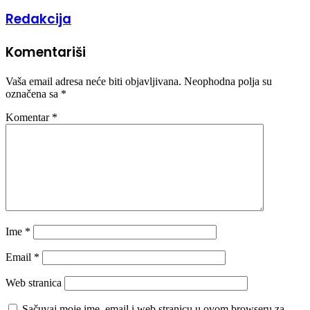
Redakcija
Komentariši
Vaša email adresa neće biti objavljivana.
Neophodna polja su
označena sa
*
Komentar
*
Ime
*
Email
*
Web stranica
Sačuvaj moje ime, email i web stranicu u ovom browseru za