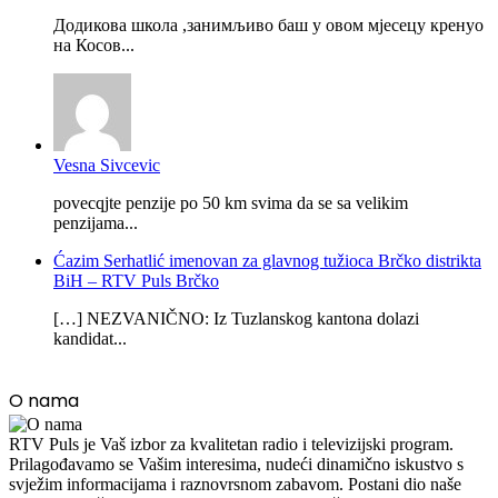
Додикова школа ,занимљиво баш у овом мјесецу кренуо
на Косов...
Vesna Sivcevic
povecqjte penzije po 50 km svima da se sa velikim
penzijama...
Ćazim Serhatlić imenovan za glavnog tužioca Brčko distrikta
BiH – RTV Puls Brčko
[…] NEZVANIČNO: Iz Tuzlanskog kantona dolazi
kandidat...
O nama
RTV Puls je Vaš izbor za kvalitetan radio i televizijski program.
Prilagođavamo se Vašim interesima, nudeći dinamično iskustvo s
svježim informacijama i raznovrsnom zabavom. Postani dio naše