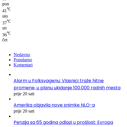
pon
℃
41
uto
℃
37
sri
℃
36
čet
Nedavno
Popularno
Komentari
Alarm u Folksvagenu: Vlasnici traže hitne
promene, u planu ukidanje 100.000 radnih mesta
prije 20 sati
Amerika objavila nove snimke NLO-a
prije 20 sati
Penzija sa 65 godina odlazi u prošlost: Evropa