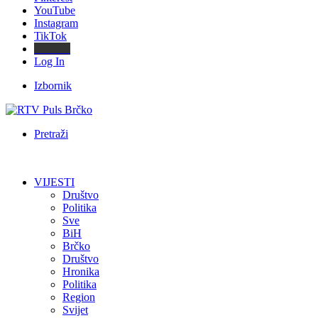
YouTube
Instagram
TikTok
Threads
Log In
Izbornik
Pretraži
VIJESTI
Društvo
Politika
Sve
BiH
Brčko
Društvo
Hronika
Politika
Region
Svijet