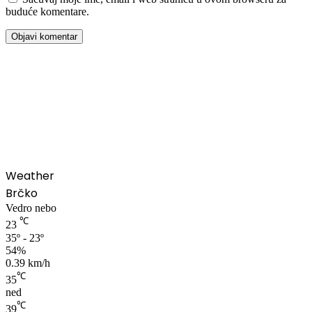
buduće komentare.
00:00
Weather
Brčko
Vedro nebo
℃
23
35º - 23º
54%
0.39 km/h
℃
35
ned
℃
39