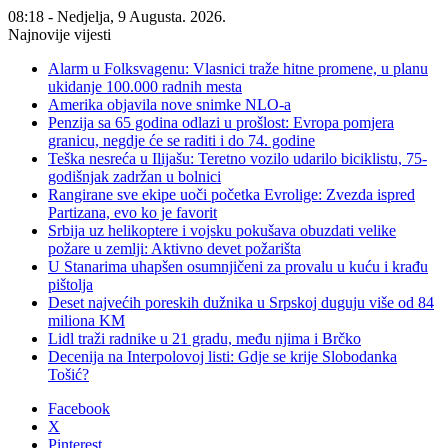
08:18 - Nedjelja, 9 Augusta. 2026.
Najnovije vijesti
Alarm u Folksvagenu: Vlasnici traže hitne promene, u planu
ukidanje 100.000 radnih mesta
Amerika objavila nove snimke NLO-a
Penzija sa 65 godina odlazi u prošlost: Evropa pomjera
granicu, negdje će se raditi i do 74. godine
Teška nesreća u Ilijašu: Teretno vozilo udarilo biciklistu, 75-
godišnjak zadržan u bolnici
Rangirane sve ekipe uoči početka Evrolige: Zvezda ispred
Partizana, evo ko je favorit
Srbija uz helikoptere i vojsku pokušava obuzdati velike
požare u zemlji: Aktivno devet požarišta
U Stanarima uhapšen osumnjičeni za provalu u kuću i krađu
pištolja
Deset najvećih poreskih dužnika u Srpskoj duguju više od 84
miliona KM
Lidl traži radnike u 21 gradu, među njima i Brčko
Decenija na Interpolovoj listi: Gdje se krije Slobodanka
Tošić?
Facebook
X
Pinterest