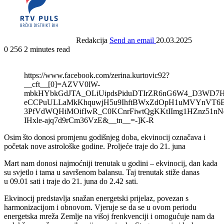
Redakcija
Send an email
20.03.2025
0
256
2 minutes read
https://www.facebook.com/zerina.kurtovic92?
__cft__[0]=AZVV0lW-
mbkHYbkGdJTA_OLiUipdsPiduDTIrZR6nG6W4_D3WD7H
eCCPuULLaMkKhquwjH5u9IhftBWxZdOpH1uMVYnVT6B
3PfVdWQHiMOifIwR_C0KCnrFiwtQgKKtIImg1HZnz51nNd
IHxle-ajq7d9rCm36VzE&__tn__=-]K-R
Osim što donosi promjenu godišnjeg doba, ekvinocij označava i
početak nove astrološke godine. Proljeće traje do 21. juna
Mart nam donosi najmoćniji trenutak u godini – ekvinocij, dan kada
su svjetlo i tama u savršenom balansu. Taj trenutak stiže danas
u 09.01 sati i traje do 21. juna do 2.42 sati.
Ekvinocij predstavlja snažan energetski prijelaz, povezan s
harmonizacijom i obnovom. Vjeruje se da se u ovom periodu
energetska mreža Zemlje na višoj frenkvenciji i omogućuje nam da