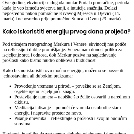
Ove godine, ekvinocij se događa unutar Portala pomračine, perioda
kada je veo između svjetova tanji, a intuicija snažnija. Dolazi
neposredno nakon pomračine Krvavog Mjeseca u Djevici (14.
marta) i neposredno prije pomračine Sunca u Ovnu (29. marta).
Kako iskoristiti energiju prvog dana proljeća?
Pod uticajem retrogradnog Merkura i Venere, ekvinocij nas potiče
na refleksiju i dublje promišljanje. Venera nam donosi priliku za
iscjeljenje srca i odnosa, dok Merkur poziva na sagledavanje
prošlosti kako bismo mudro oblikovali budućnost.
Kako bismo iskoristili ovu moćnu energiju, možemo se posvetiti
jednostavnim, ali dubokim praksama:
Provođenje vremena u prirodi – povežite se sa Zemljom,
osjetite njenu iscjeljujuću snagu.
Postavljanje namjera – napišite što želite ostvariti u narednom
ciklusu.
Meditacija i disanje – pomoći će vam da oslobodite staru
energiju i napravite prostor za novo.
Pisanje dnevnika – reflektirajte o prošlosti i svojim budućim
snovima.
Ekvinocij je prilika da zastanemo, duboko udahnemo i dopustimo