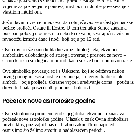
se lakše povežemo s vibracijama prirode. Stoga, ovo je idealno
vrijeme za postavljanje planova, meditaciju i dublje povezivanje s
vlastitom intuicijom.
Još u davnim vremenima, ovaj dan obilježavao se u čast germanske
božice proljeća Ostare ili Eostre. U tom trenutku Sunce zauzima
poseban položaj u odnosu na nebeski ekvator, stvarajući savršenu
ravnotežu između dana i noći, koji traju po 12 sati.
Osim ravnoteže između hladne zime i toplog ljeta, ekvinocij
simbolizira oslobađanje od starog i otvaranje prostora za novo –
slično kao što se događa u prirodi kada se sve budi i ponovno raste.
Ova simbolika povezuje se i s Uskrsom, koji se održava nakon
prvog punog mjeseca poslije ekvinocija, a njegovi tradicionalni
simboli – boje proljeća, ukrasne vrpce i uređivanje doma – potiču iz
drevnih rituala posvećenih plodnosti i obnovi.
Početak nove astrološke godine
Osim što donosi promjenu godišnjeg doba, ekvinocij označava i
početak nove astrološke godine. Ulazak u znak Ovna simbolizira
novi ciklus, pozivajući nas da hrabro zakoračimo naprijed i
osmislimo što želimo stvoriti u nadolazećem periodu.